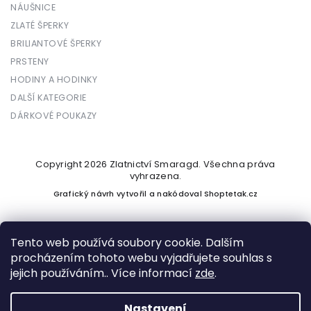
NÁUŠNICE
ZLATÉ ŠPERKY
BRILIANTOVÉ ŠPERKY
PRSTENY
HODINY A HODINKY
DALŠÍ KATEGORIE
DÁRKOVÉ POUKAZY
Copyright 2026
Zlatnictví Smaragd
. Všechna práva
vyhrazena.
Grafický návrh vytvořil a nakódoval
Shoptetak.cz
Tento web používá soubory cookie. Dalším
procházením tohoto webu vyjadřujete souhlas s
Vytvořil Shoptet
jejich používáním.. Více informací
zde
.
Nastavení