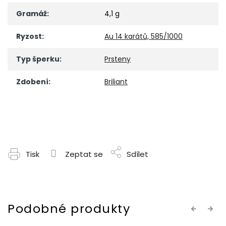
Gramáž
:
4,1 g
Ryzost
:
Au 14 karátů, 585/1000
Typ šperku
:
Prsteny
Zdobení
:
Briliant
Tisk
Zeptat se
Sdílet
Previous
Next