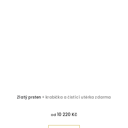
Zlatý prsten
+ krabička a čistící utěrka zdarma
10 220 Kč
od