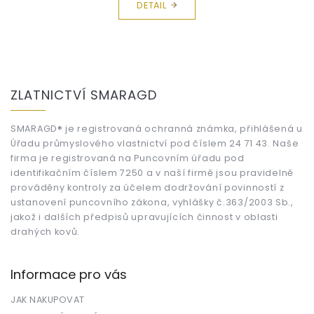
DETAIL
Z
á
ZLATNICTVÍ SMARAGD
p
a
t
SMARAGD® je registrovaná ochranná známka, přihlášená u
Úřadu průmyslového vlastnictví pod číslem 24 71 43. Naše
í
firma je registrovaná na Puncovním úřadu pod
identifikačním číslem 7250 a v naší firmě jsou pravidelně
prováděny kontroly za účelem dodržování povinností z
ustanovení puncovního zákona, vyhlášky č.363/2003 Sb.,
jakož i dalších předpisů upravujících činnost v oblasti
drahých kovů.
Informace pro vás
JAK NAKUPOVAT