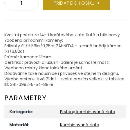
PŘIDAT DO KOŠÍKU
Kvalitní prsten ze 14-ti karátového zlata žluté a bílé barvy.
Zdobeno přírodními kameny:
Brilianty SI1/H 56ks/0,25ct ZÁHNĚDA - temně hnědý kámen
1ks/6,82ct
Průměr kamene: 13mm
Certifikát pravosti a luxusní balení je samozřejmostí.
Vyrobeno mistry klenotnického umění.
Dodáváme také náušnice i přívěsek ve stejném designu.
Výroba prstenu trvá 21dní - zvolte prosím velikost v tabulce.
ID: 381-0992-5-54-88-8
PARAMETRY
Kategorie
:
Prsteny kombinované zlato
Materiál
:
Kombinované zlato