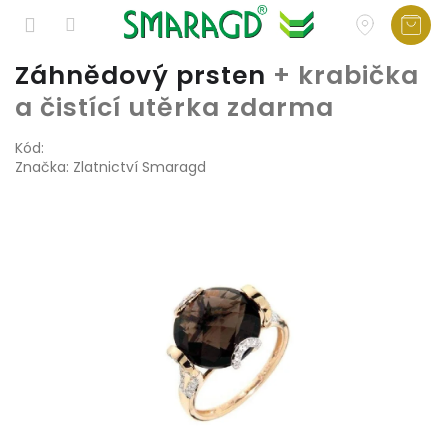
Přejít
Záhnědový prsten
+ krabička
na
a čistící utěrka zdarma
obsah
Kód:
Značka:
Zlatnictví Smaragd