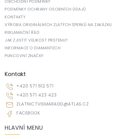
OBCHODNÍ PODMÍNKY
PODMÍNKY OCHRANY OSOBNÍCH ÚDAJŮ
KONTAKTY
VÝROBA ORIGINÁLNÍCH ZLATÝCH ŠPERKŮ NA ZAKÁZKU
REKLAMAČNÍ ŘÁD
JAK ZJISTIT VELIKOST PRSTENU?
INFORMACE O DIAMANTECH
PUNCOVNÍ ZNAČKY
Kontakt
+420 571 612 571
+420 571 423 423
ZLATNICTVISMARAGD
@
ATLAS.CZ
FACEBOOK
HLAVNÍ MENU