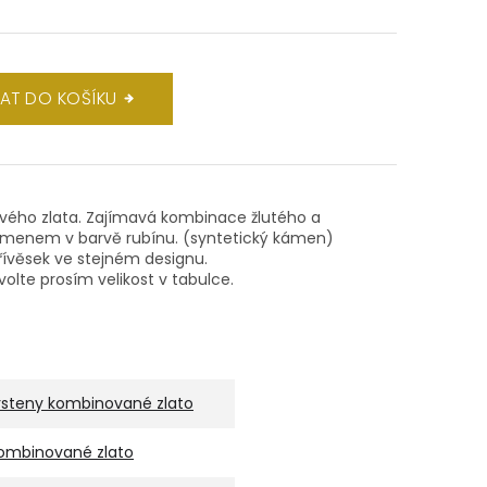
DAT DO KOŠÍKU
tového zlata. Zajímavá kombinace žlutého a
amenem v barvě rubínu. (syntetický kámen)
ívěsek ve stejném designu.
volte prosím velikost v tabulce.
rsteny kombinované zlato
ombinované zlato