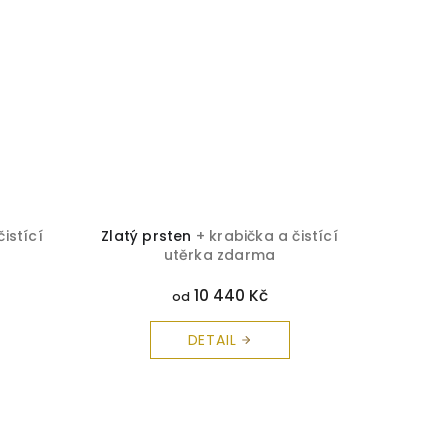
čistící
Zlatý prsten
+ krabička a čistící
Ametys
utěrka zdarma
č
10 440 Kč
od
DETAIL