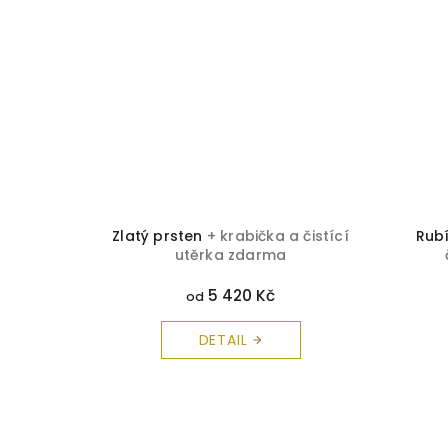
 čistící
Zlatý prsten
+ krabička a čistící
Rub
utěrka zdarma
5 420 Kč
od
DETAIL