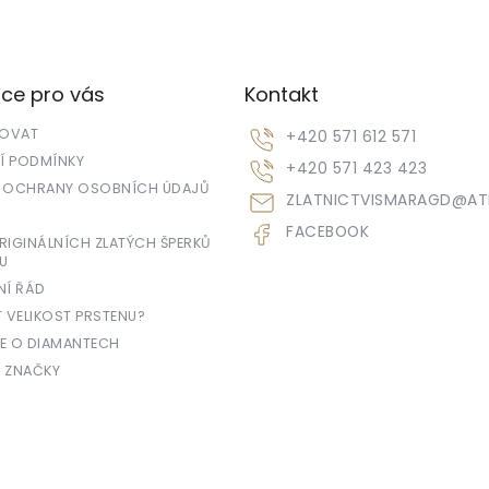
ce pro vás
Kontakt
POVAT
+420 571 612 571
 PODMÍNKY
+420 571 423 423
 OCHRANY OSOBNÍCH ÚDAJŮ
ZLATNICTVISMARAGD
@
AT
FACEBOOK
IGINÁLNÍCH ZLATÝCH ŠPERKŮ
U
NÍ ŘÁD
T VELIKOST PRSTENU?
E O DIAMANTECH
 ZNAČKY