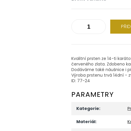
PŘI
Kvalitní prsten ze 14-ti kará
červeného zlata. Zdobeno k
Dodáváme také náušnice i př
Výroba prstenu trvá 14dní - z
ID: 77-24
PARAMETRY
Kategorie
:
P
Materiál
:
K