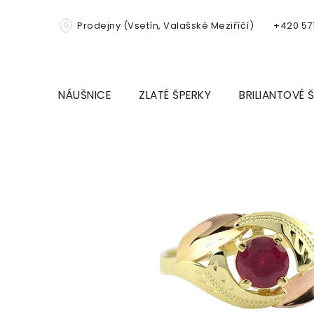
Přejít
na
Prodejny (Vsetín, Valašské Meziříčí)
+420 571
obsah
NÁUŠNICE
ZLATÉ ŠPERKY
BRILIANTOVÉ 