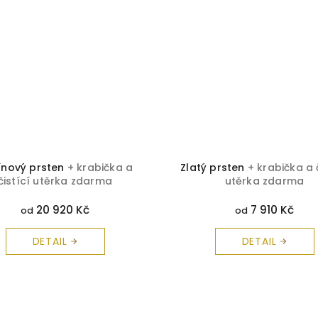
ínový prsten
+ krabička a
Zlatý prsten
+ krabička a 
čistící utěrka zdarma
utěrka zdarma
20 920 Kč
7 910 Kč
od
od
DETAIL
DETAIL