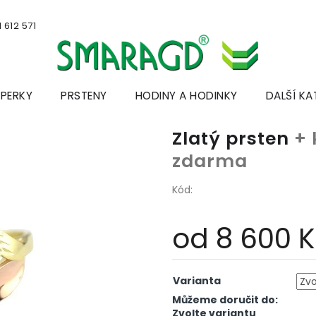
 612 571
ŠPERKY
PRSTENY
HODINY A HODINKY
DALŠÍ KA
Zlatý prsten
+ 
zdarma
Kód:
od
8 600 
Měrná
cena:
Varianta
Můžeme doručit do:
Zvolte variantu