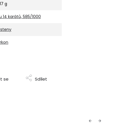
,17 g
u 14 karátů, 585/1000
rsteny
irkon
t se
Sdílet
Previous
Next