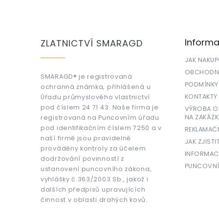
Z
á
p
a
Informa
ZLATNICTVÍ SMARAGD
t
í
JAK NAKU
OBCHODNÍ
SMARAGD® je registrovaná
PODMÍNKY
ochranná známka, přihlášená u
KONTAKTY
Úřadu průmyslového vlastnictví
pod číslem 24 71 43. Naše firma je
VÝROBA OR
NA ZAKÁZK
registrovaná na Puncovním úřadu
pod identifikačním číslem 7250 a v
REKLAMAČ
naší firmě jsou pravidelně
JAK ZJISTI
prováděny kontroly za účelem
INFORMAC
dodržování povinností z
PUNCOVNÍ
ustanovení puncovního zákona,
vyhlášky č.363/2003 Sb., jakož i
dalších předpisů upravujících
činnost v oblasti drahých kovů.