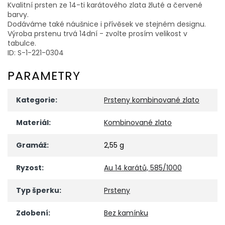
Kvalitní prsten ze 14-ti karátového zlata žluté a červené
barvy.
Dodáváme také náušnice i přívěsek ve stejném designu.
Výroba prstenu trvá 14dní - zvolte prosím velikost v
tabulce.
ID: S-1-221-0304
PARAMETRY
Kategorie
:
Prsteny kombinované zlato
Materiál
:
Kombinované zlato
Gramáž
:
2,55 g
Ryzost
:
Au 14 karátů, 585/1000
Typ šperku
:
Prsteny
Zdobení
:
Bez kamínku