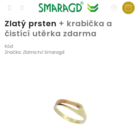
Přejít
Zlatý prsten
+ krabička a
na
čistící utěrka zdarma
obsah
Kód:
Značka:
Zlatnictví Smaragd