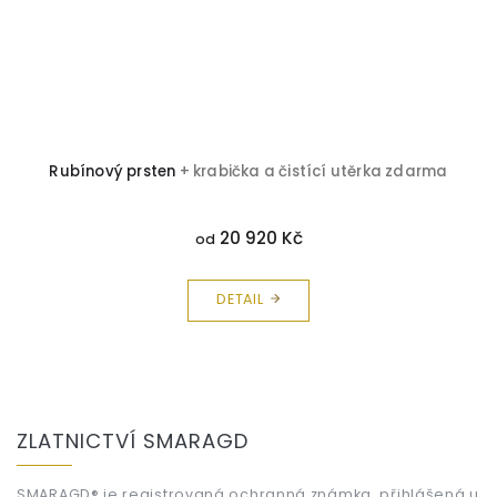
Rubínový prsten
+ krabička a čistící utěrka zdarma
20 920 Kč
od
DETAIL
Z
á
ZLATNICTVÍ SMARAGD
p
a
SMARAGD® je registrovaná ochranná známka, přihlášená u