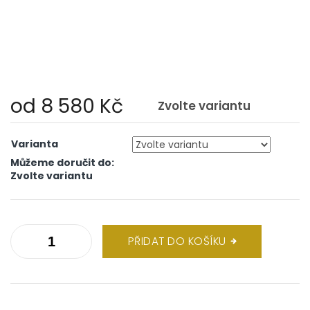
od
8 580 Kč
Zvolte variantu
Měrná
cena:
Varianta
Můžeme doručit do:
Zvolte variantu
PŘIDAT DO KOŠÍKU