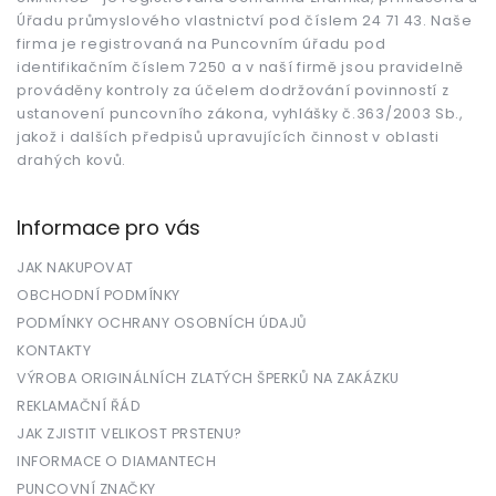
t
Úřadu průmyslového vlastnictví pod číslem 24 71 43. Naše
í
firma je registrovaná na Puncovním úřadu pod
identifikačním číslem 7250 a v naší firmě jsou pravidelně
prováděny kontroly za účelem dodržování povinností z
ustanovení puncovního zákona, vyhlášky č.363/2003 Sb.,
jakož i dalších předpisů upravujících činnost v oblasti
drahých kovů.
Informace pro vás
JAK NAKUPOVAT
OBCHODNÍ PODMÍNKY
PODMÍNKY OCHRANY OSOBNÍCH ÚDAJŮ
KONTAKTY
VÝROBA ORIGINÁLNÍCH ZLATÝCH ŠPERKŮ NA ZAKÁZKU
REKLAMAČNÍ ŘÁD
JAK ZJISTIT VELIKOST PRSTENU?
INFORMACE O DIAMANTECH
PUNCOVNÍ ZNAČKY