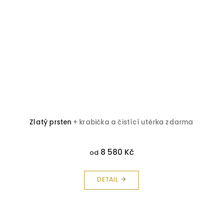
Zlatý prsten
+ krabička a čistící utěrka zdarma
8 580 Kč
od
DETAIL