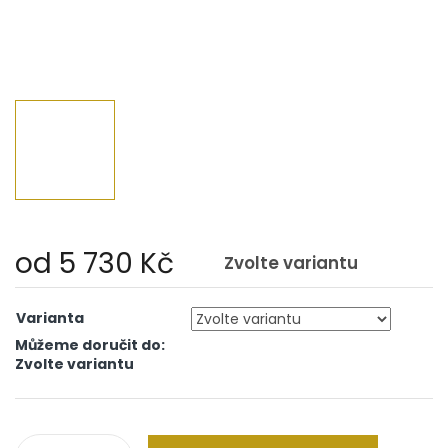
od
5 730 Kč
Zvolte variantu
Měrná
cena:
Varianta
Můžeme doručit do:
Zvolte variantu