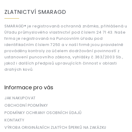
Z
á
ZLATNICTVÍ SMARAGD
p
a
t
SMARAGD® je registrovaná ochranná známka, přihlášená u
Úřadu průmyslového vlastnictví pod číslem 24 71 43. Naše
í
firma je registrovaná na Puncovním úřadu pod
identifikačním číslem 7250 a v naší firmě jsou pravidelně
prováděny kontroly za účelem dodržování povinností z
ustanovení puncovního zákona, vyhlášky č.363/2003 Sb.,
jakož i dalších předpisů upravujících činnost v oblasti
drahých kovů.
Informace pro vás
JAK NAKUPOVAT
OBCHODNÍ PODMÍNKY
PODMÍNKY OCHRANY OSOBNÍCH ÚDAJŮ
KONTAKTY
VÝROBA ORIGINÁLNÍCH ZLATÝCH ŠPERKŮ NA ZAKÁZKU