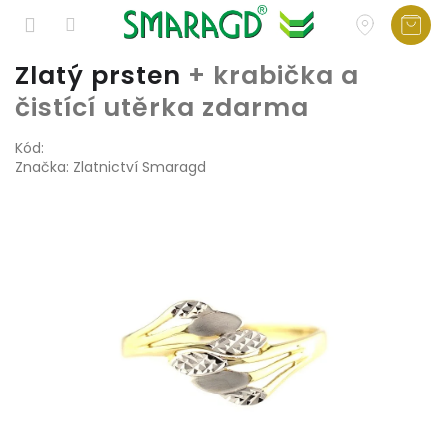
Přejít
Zlatý prsten
+ krabička a
na
čistící utěrka zdarma
obsah
Kód:
Značka:
Zlatnictví Smaragd