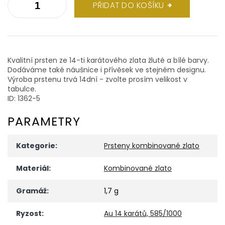
PŘIDAT DO KOŠÍKU
Kvalitní prsten ze 14-ti karátového zlata žluté a bílé barvy.
Dodáváme také náušnice i přívěsek ve stejném designu.
Výroba prstenu trvá 14dní - zvolte prosím velikost v
tabulce.
ID: 1362-5
PARAMETRY
Kategorie
:
Prsteny kombinované zlato
Materiál
:
Kombinované zlato
Gramáž
:
1,7 g
Ryzost
:
Au 14 karátů, 585/1000