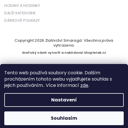
HODINY A HODINKY
DALŠÍ KATEGORIE
DÁRKOVÉ POUKAZY
Copyright 2026
Zlatnictví Smaragd
. Všechna práva
vyhrazena.
Grafický návrh vytvořil a nakódoval
Shoptetak.cz
Tento web používá soubory cookie. Dalším
procházením tohoto webu vyjadřujete souhlas s
Vytvořil Shoptet
jejich používáním.. Více informací
zde
.
Nastavení
Podle zákona o evidenci tržeb je prodávající povinen vystavit
kupujícímu účtenku. Zároveň je povinen zaevidovat přijatou
tržbu u správce daně online; v případě technického výpadku
Souhlasím
pak nejpozději do 48 hodin.