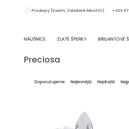
Přejít
na
Prodejny (Vsetín, Valašské Meziříčí)
+420 571
obsah
NÁUŠNICE
ZLATÉ ŠPERKY
BRILIANTOVÉ 
Preciosa
Ř
Doporučujeme
Nejlevnější
Nejdražší
Nej
a
z
e
V
n
ý
í
p
p
i
r
s