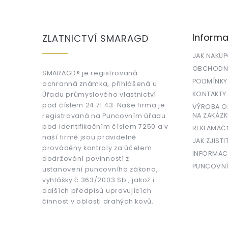
á
p
a
Informa
ZLATNICTVÍ SMARAGD
t
í
JAK NAKU
OBCHODNÍ
SMARAGD® je registrovaná
PODMÍNKY
ochranná známka, přihlášená u
KONTAKTY
Úřadu průmyslového vlastnictví
pod číslem 24 71 43. Naše firma je
VÝROBA OR
NA ZAKÁZK
registrovaná na Puncovním úřadu
pod identifikačním číslem 7250 a v
REKLAMAČ
naší firmě jsou pravidelně
JAK ZJISTI
prováděny kontroly za účelem
INFORMAC
dodržování povinností z
PUNCOVNÍ
ustanovení puncovního zákona,
vyhlášky č.363/2003 Sb., jakož i
dalších předpisů upravujících
činnost v oblasti drahých kovů.