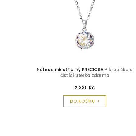
Náhrdelník stříbrný PRECIOSA
+ krabička a
čistící utěrka zdarma
2 330 Kč
DO KOŠÍKU