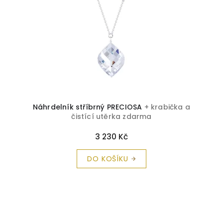
Náhrdelník stříbrný PRECIOSA
+ krabička a
čistící utěrka zdarma
3 230 Kč
DO KOŠÍKU