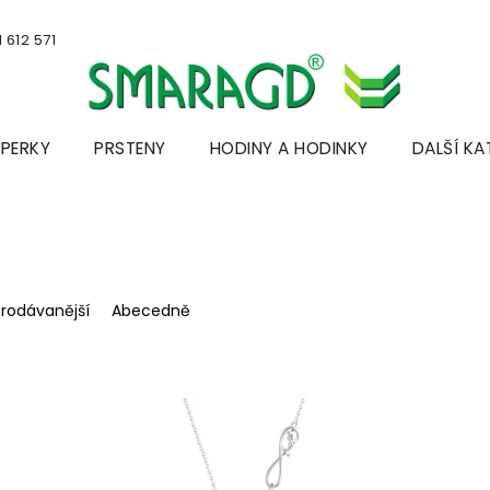
 612 571
ŠPERKY
PRSTENY
HODINY A HODINKY
DALŠÍ KA
prodávanější
Abecedně