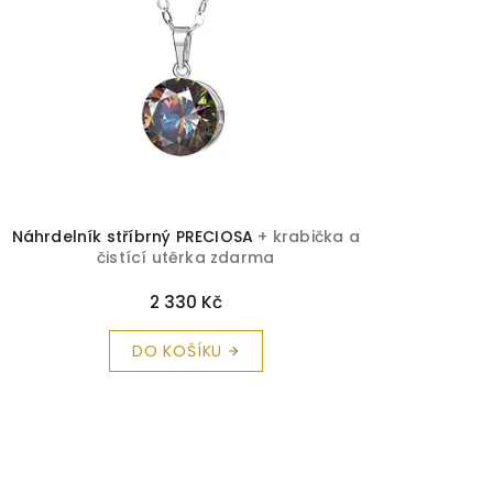
Náhrdelník stříbrný PRECIOSA
+ krabička a
čistící utěrka zdarma
2 330 Kč
DO KOŠÍKU