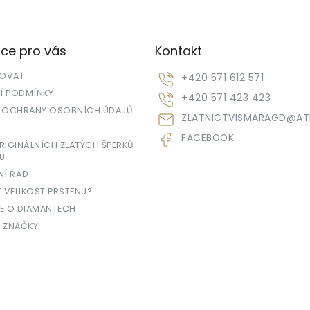
l
á
d
a
ce pro vás
Kontakt
c
í
POVAT
+420 571 612 571
p
r
 PODMÍNKY
+420 571 423 423
v
 OCHRANY OSOBNÍCH ÚDAJŮ
ZLATNICTVISMARAGD
@
AT
k
y
FACEBOOK
v
IGINÁLNÍCH ZLATÝCH ŠPERKŮ
U
ý
p
NÍ ŘÁD
i
T VELIKOST PRSTENU?
s
E O DIAMANTECH
u
 ZNAČKY