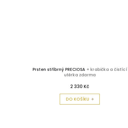
Prsten stříbrný PRECIOSA
+ krabička a čistící
utěrka zdarma
2 330 Kč
DO KOŠÍKU
Z