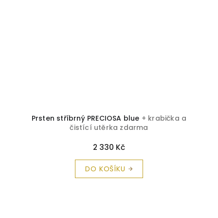
Prsten stříbrný PRECIOSA blue
+ krabička a
čistící utěrka zdarma
2 330 Kč
DO KOŠÍKU
O
v