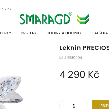
 612 571
ŠPERKY
PRSTENY
HODINY A HODINKY
DALŠÍ KA
Leknín PRECIO
Kód:
5530004
4 290 Kč
Měrná
cena:
PŘI