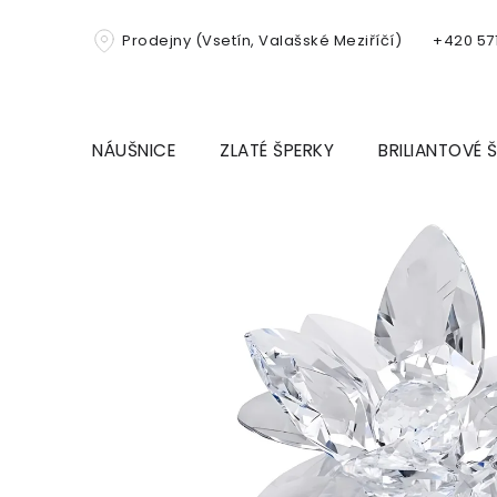
Přejít
na
Prodejny (Vsetín, Valašské Meziříčí)
+420 571
obsah
NÁUŠNICE
ZLATÉ ŠPERKY
BRILIANTOVÉ 