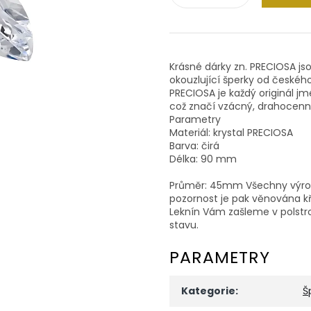
Krásné dárky zn. PRECIOSA js
okouzlující šperky od české
PRECIOSA je každý originál jm
což značí vzácný, drahocenn
Parametry
Materiál: krystal PRECIOSA
Barva: čirá
Délka: 90 mm
Průměr: 45mm Všechny výrobky
pozornost je pak věnována kř
Leknín Vám zašleme v polstr
stavu.
PARAMETRY
Kategorie
:
Š