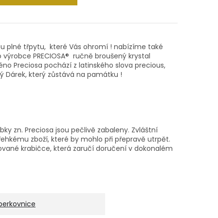
ou plné třpytu, které Vás ohromí ! nabízíme také
ho výrobce PRECIOSA® ručně broušený krystal
éno Preciosa pochází z latinského slova precious,
ý Dárek, který zůstává na památku !
 zn. Preciosa jsou pečlivě zabaleny. Zvláštní
ehkému zboží, které by mohlo při přepravě utrpět.
ované krabičce, která zaručí doručení v dokonalém
perkovnice