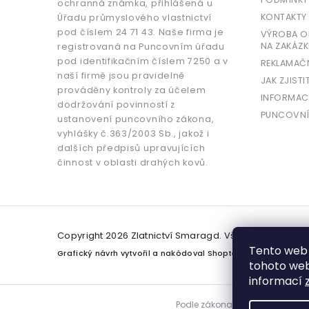
ochranná známka, přihlášená u
KONTAKTY
Úřadu průmyslového vlastnictví
pod číslem 24 71 43. Naše firma je
VÝROBA OR
NA ZAKÁZK
registrovaná na Puncovním úřadu
pod identifikačním číslem 7250 a v
REKLAMAČ
naší firmě jsou pravidelně
JAK ZJISTI
prováděny kontroly za účelem
INFORMAC
dodržování povinností z
PUNCOVNÍ
ustanovení puncovního zákona,
vyhlášky č.363/2003 Sb., jakož i
dalších předpisů upravujících
činnost v oblasti drahých kovů.
Copyright 2026
Zlatnictví Smaragd
. Všechna práva v
Tento web 
Grafický návrh vytvořil a nakódoval
Shoptetak.cz
tohoto webu
informací
Podle zákona o evidenci tržeb j