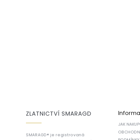
Z
á
p
a
Informa
ZLATNICTVÍ SMARAGD
t
í
JAK NAKU
OBCHODNÍ
SMARAGD® je registrovaná
PODMÍNKY