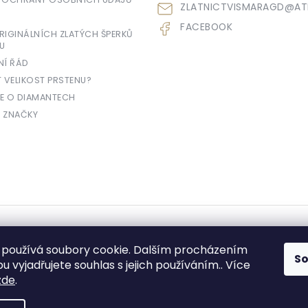
ZLATNICTVISMARAGD
@
AT
FACEBOOK
IGINÁLNÍCH ZLATÝCH ŠPERKŮ
U
NÍ ŘÁD
T VELIKOST PRSTENU?
E O DIAMANTECH
 ZNAČKY
yhrazena.
používá soubory cookie. Dalším procházením
S
 vyjadřujete souhlas s jejich používáním.. Více
zde
.
e prodávající povinen vystavit kupujícímu účtenku. Zároveň je povinen zae