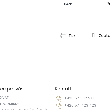
EAN
:
2
Tisk
Zepta
ce pro vás
Kontakt
POVAT
+420 571 612 571
 PODMÍNKY
+420 571 423 423
 OCHRANY OSOBNÍCH ÚDAJŮ