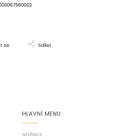
000067560002
t se
Sdílet
HLAVNÍ MENU
NÁUŠNICE