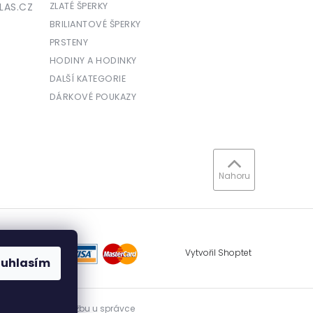
LAS.CZ
ZLATÉ ŠPERKY
BRILIANTOVÉ ŠPERKY
PRSTENY
HODINY A HODINKY
DALŠÍ KATEGORIE
DÁRKOVÉ POUKAZY
Nahoru
Vytvořil Shoptet
ouhlasím
vidovat přijatou tržbu u správce