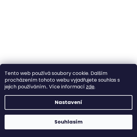
Tento web používá soubory cookie. Dalším
procházením tohoto webu vyjadřujete souhlas s
Dámské hodinky JVD JC064.1
jejich používáním.. Více informací
zde
.
Nastavení
3 140 Kč
DETAIL
Souhlasím