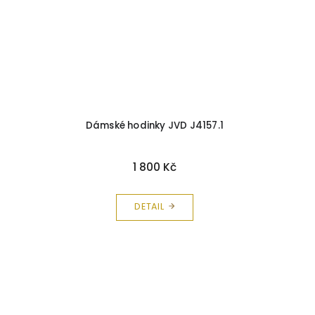
Dámské hodinky JVD J4157.1
1 800 Kč
DETAIL