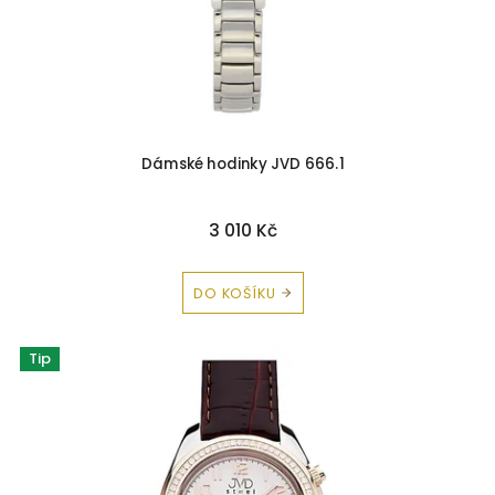
ů
u
k
t
ů
Dámské hodinky JVD 666.1
3 010 Kč
DO KOŠÍKU
Tip