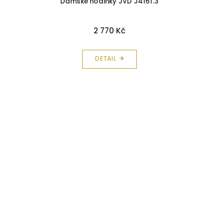
Dámské hodinky JVD J4161.3
2 770 Kč
DETAIL