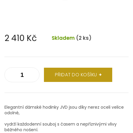
2 410 Kč
Skladem
(2 ks)
Měrná
cena:
PŘIDAT DO KOŠÍKU
Elegantní dámské hodinky JVD jsou díky nerez oceli velice
odolné,
vydrží každodenní souboj s časem a nepříznivými vlivy
běžného nošení.