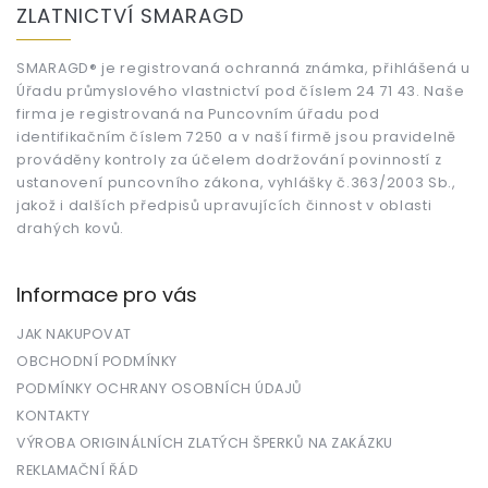
á
ZLATNICTVÍ SMARAGD
p
a
t
SMARAGD® je registrovaná ochranná známka, přihlášená u
Úřadu průmyslového vlastnictví pod číslem 24 71 43. Naše
í
firma je registrovaná na Puncovním úřadu pod
identifikačním číslem 7250 a v naší firmě jsou pravidelně
prováděny kontroly za účelem dodržování povinností z
ustanovení puncovního zákona, vyhlášky č.363/2003 Sb.,
jakož i dalších předpisů upravujících činnost v oblasti
drahých kovů.
Informace pro vás
JAK NAKUPOVAT
OBCHODNÍ PODMÍNKY
PODMÍNKY OCHRANY OSOBNÍCH ÚDAJŮ
KONTAKTY
VÝROBA ORIGINÁLNÍCH ZLATÝCH ŠPERKŮ NA ZAKÁZKU
REKLAMAČNÍ ŘÁD