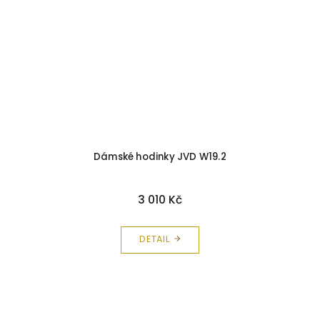
Dámské hodinky JVD W19.2
3 010 Kč
DETAIL
Z