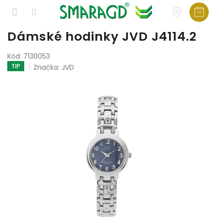
Přejít
Dámské hodinky JVD J4114.2
na
obsah
Kód:
7130053
TIP
Značka:
JVD