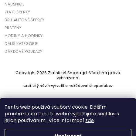
NÁUŠNICE
ZLATÉ ŠPERKY
BRILIANTOVÉ ŠPERKY
PRSTENY
HODINY A HODINKY
DALŠÍ KATEGORIE
DÁRKOVÉ POUKAZY
Copyright 2026
Zlatnictví Smaragd
. Všechna práva
vyhrazena.
Grafický návrh vytvořil a nakódoval
Shoptetak.cz
Tento web používá soubory cookie. Dalším
procházením tohoto webu vyjadřujete souhlas s
Vytvořil Shoptet
jejich používáním.. Více informací
zde
.
Nastavení