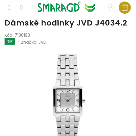
Přejít
Dámské hodinky JVD J4034.2
na
obsah
Kód:
7130193
TIP
Značka:
JVD