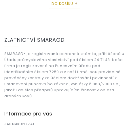
DO KOŠÍKU
Z
á
ZLATNICTVÍ SMARAGD
p
a
t
SMARAGD® je registrovaná ochranná známka, přihlášená u
Úřadu průmyslového vlastnictví pod číslem 24 71 43. Naše
í
firma je registrovaná na Puncovním úřadu pod
identifikačním číslem 7250 a v naší firmě jsou pravidelně
prováděny kontroly za účelem dodržování povinností z
ustanovení puncovního zákona, vyhlášky č.363/2003 Sb.,
jakož i dalších předpisů upravujících činnost v oblasti
drahých kovů.
Informace pro vás
JAK NAKUPOVAT