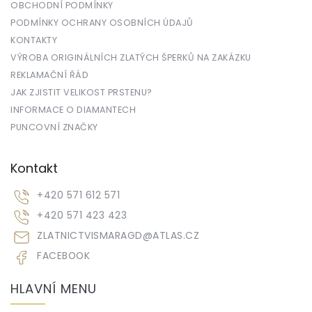
OBCHODNÍ PODMÍNKY
PODMÍNKY OCHRANY OSOBNÍCH ÚDAJŮ
KONTAKTY
VÝROBA ORIGINÁLNÍCH ZLATÝCH ŠPERKŮ NA ZAKÁZKU
REKLAMAČNÍ ŘÁD
JAK ZJISTIT VELIKOST PRSTENU?
INFORMACE O DIAMANTECH
PUNCOVNÍ ZNAČKY
Kontakt
+420 571 612 571
+420 571 423 423
ZLATNICTVISMARAGD
@
ATLAS.CZ
FACEBOOK
HLAVNÍ MENU