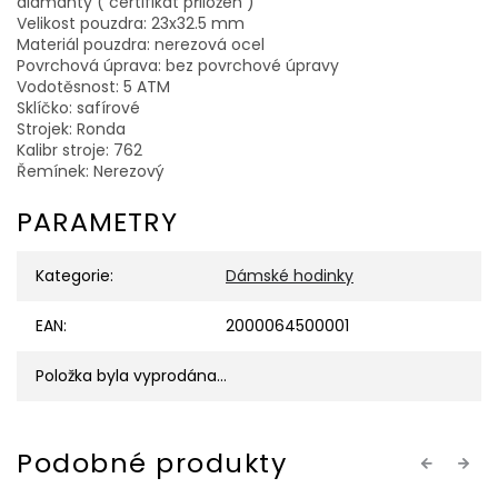
diamanty ( certifikát přiložen )
Velikost pouzdra: 23x32.5 mm
Materiál pouzdra: nerezová ocel
Povrchová úprava: bez povrchové úpravy
Vodotěsnost: 5 ATM
Sklíčko: safírové
Strojek: Ronda
Kalibr stroje: 762
Řemínek: Nerezový
PARAMETRY
Kategorie
:
Dámské hodinky
EAN
:
2000064500001
Položka byla vyprodána…
Previous
Next