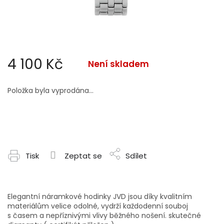
4 100 Kč
Není skladem
Měrná
cena:
Položka byla vyprodána…
Tisk
Zeptat se
Sdílet
Elegantní náramkové hodinky JVD jsou díky kvalitním
materiálům velice odolné, vydrží každodenní souboj
s časem a nepříznivými vlivy běžného nošení. skutečné