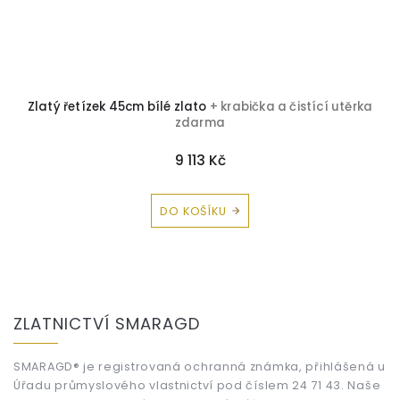
Zlatý řetízek 45cm bílé zlato
+ krabička a čistící utěrka
zdarma
9 113 Kč
DO KOŠÍKU
Z
á
ZLATNICTVÍ SMARAGD
p
a
t
SMARAGD® je registrovaná ochranná známka, přihlášená u
Úřadu průmyslového vlastnictví pod číslem 24 71 43. Naše
í