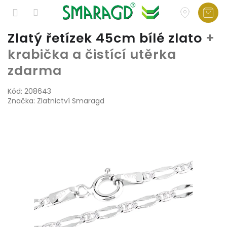
Přejít
Zlatý řetízek 45cm bílé zlato
+
na
krabička a čistící utěrka
obsah
zdarma
Kód:
208643
Značka:
Zlatnictví Smaragd