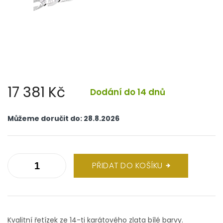
17 381 Kč
Dodání do 14 dnů
Měrná
cena:
Můžeme doručit do:
28.8.2026
PŘIDAT DO KOŠÍKU
Kvalitní řetízek ze 14-ti karátového zlata bílé barvy.