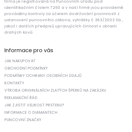
firma je registrovaná na Puncovním úřadu pod
identifikačním číslem 7250 a v naší firmě jsou pravidelně
prováděny kontroly za účelem dodržování povinností z
ustanovení puncovního zákona, vyhlášky č.363/2003 Sb.,
jakož i dalších předpisů upravujících činnost v oblasti
drahých kovů.
Informace pro vás
JAK NAKUPOVAT
OBCHODNÍ PODMÍNKY
PODMÍNKY OCHRANY OSOBNÍCH ÚDAJŮ
KONTAKTY
VÝROBA ORIGINÁLNÍCH ZLATÝCH ŠPERKŮ NA ZAKÁZKU
REKLAMAČNÍ ŘÁD
JAK ZJISTIT VELIKOST PRSTENU?
INFORMACE O DIAMANTECH
PUNCOVNÍ ZNAČKY