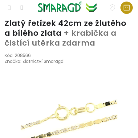
Přejít
Zlatý řetízek 42cm ze žlutého
na
a bílého zlata
+ krabička a
obsah
čistící utěrka zdarma
Kód:
208566
Značka:
Zlatnictví Smaragd