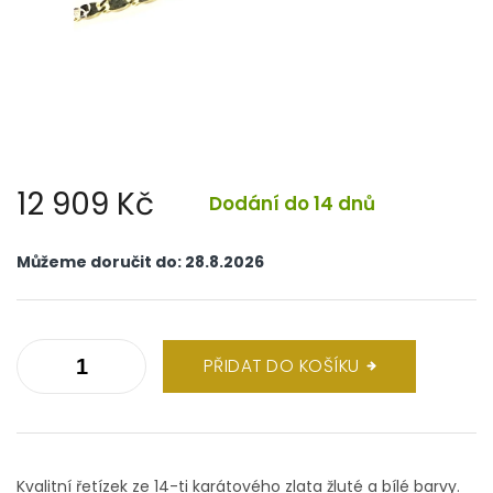
12 909 Kč
Dodání do 14 dnů
Měrná
cena:
Můžeme doručit do:
28.8.2026
PŘIDAT DO KOŠÍKU
Kvalitní řetízek ze 14-ti karátového zlata žluté a bílé barvy.