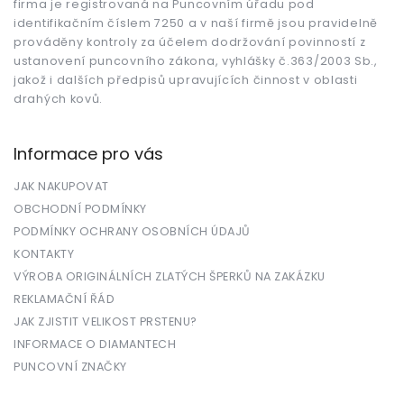
firma je registrovaná na Puncovním úřadu pod
identifikačním číslem 7250 a v naší firmě jsou pravidelně
prováděny kontroly za účelem dodržování povinností z
ustanovení puncovního zákona, vyhlášky č.363/2003 Sb.,
jakož i dalších předpisů upravujících činnost v oblasti
drahých kovů.
Informace pro vás
JAK NAKUPOVAT
OBCHODNÍ PODMÍNKY
PODMÍNKY OCHRANY OSOBNÍCH ÚDAJŮ
KONTAKTY
VÝROBA ORIGINÁLNÍCH ZLATÝCH ŠPERKŮ NA ZAKÁZKU
REKLAMAČNÍ ŘÁD
JAK ZJISTIT VELIKOST PRSTENU?
INFORMACE O DIAMANTECH
PUNCOVNÍ ZNAČKY