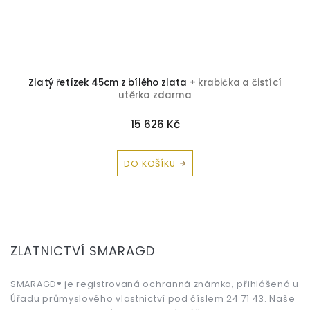
Zlatý řetízek 45cm z bílého zlata
+ krabička a čistící
utěrka zdarma
15 626 Kč
DO KOŠÍKU
Z
á
ZLATNICTVÍ SMARAGD
p
a
t
SMARAGD® je registrovaná ochranná známka, přihlášená u
Úřadu průmyslového vlastnictví pod číslem 24 71 43. Naše
í