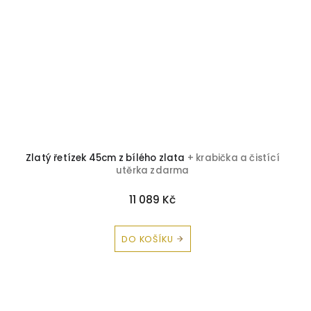
Zlatý řetízek 45cm z bílého zlata
+ krabička a čistící
utěrka zdarma
11 089 Kč
DO KOŠÍKU