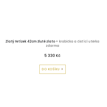
Zlatý řetízek 42cm žluté zlato
+ krabička a čistící utěrka
zdarma
5 330 Kč
DO KOŠÍKU