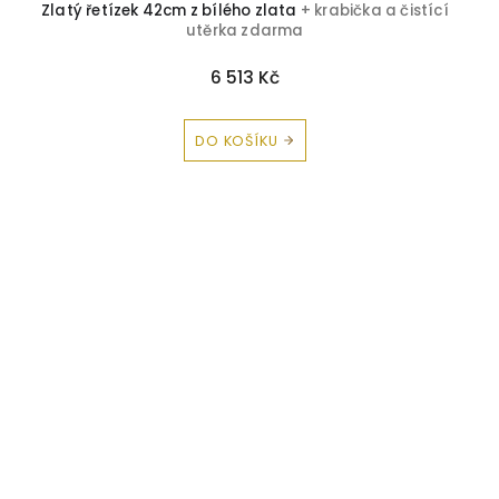
Zlatý řetízek 42cm z bílého zlata
+ krabička a čistící
utěrka zdarma
6 513 Kč
DO KOŠÍKU