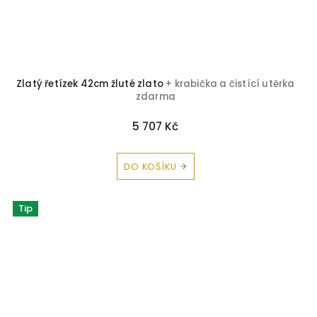
Zlatý řetízek 42cm žluté zlato
+ krabička a čistící utěrka
zdarma
5 707 Kč
DO KOŠÍKU
Tip