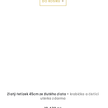
DO KOŠÍKU
Zlatý řetízek 45cm ze žlutého zlata
+ krabička a čistící
utěrka zdarma