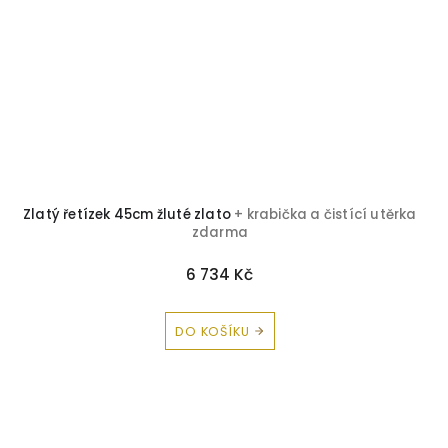
Zlatý řetízek 45cm žluté zlato
+ krabička a čistící utěrka
zdarma
6 734 Kč
DO KOŠÍKU