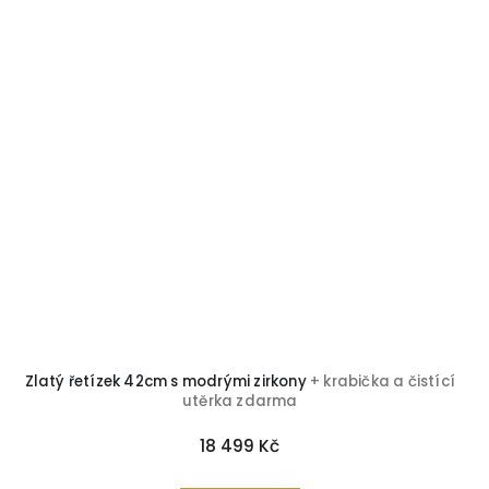
Zlatý řetízek 42cm s modrými zirkony
+ krabička a čistící
utěrka zdarma
18 499 Kč