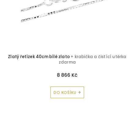
Zlatý řetízek 40cm bílé zlato
+ krabička a čistící utěrka
zdarma
8 866 Kč
DO KOŠÍKU