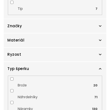
Tip
7
Značky
Materiál
Cutie
0
Danfil
Ryzost
0
Bílé zlato
61
Zlatnictví Smaragd
201
Kombinované zlato
Typ šperku
14
Au 14 karátů, 585/1000
201
Zodiax
0
Žluté zlato
126
Au 18 karátů, 750/1000
0
Brože
20
Růžové zlato
0
Ag 925/1000
0
Náhrdelníky
71
rhodiované stříbro
0
Náramky
130