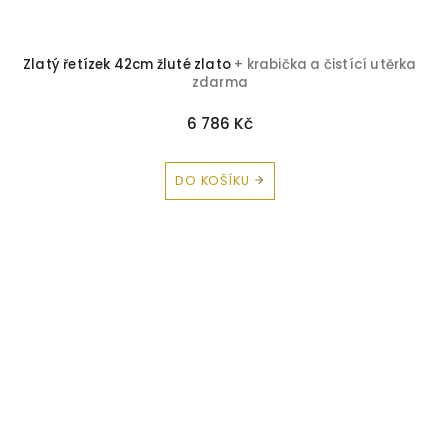
Zlatý řetízek 42cm žluté zlato
+ krabička a čistící utěrka
zdarma
6 786 Kč
DO KOŠÍKU