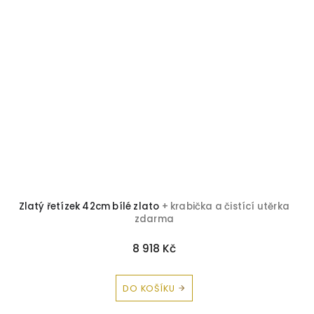
Zlatý řetízek 42cm bílé zlato
+ krabička a čistící utěrka
zdarma
8 918 Kč
DO KOŠÍKU