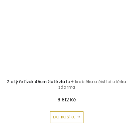
Zlatý řetízek 45cm žluté zlato
+ krabička a čistící utěrka
zdarma
6 812 Kč
DO KOŠÍKU