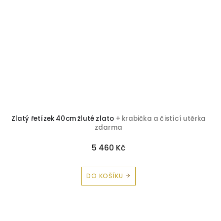
Zlatý řetízek 40cm žluté zlato
+ krabička a čistící utěrka
zdarma
5 460 Kč
DO KOŠÍKU