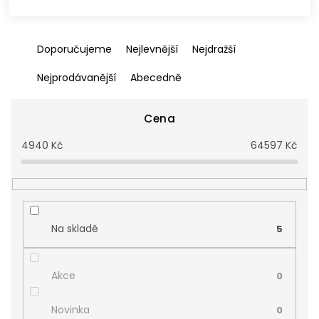
Ř
Doporučujeme
Nejlevnější
Nejdražší
a
z
Nejprodávanější
Abecedně
e
n
í
Cena
p
4940
Kč
64597
Kč
r
o
d
u
k
t
Na skladě
5
ů
Akce
0
Novinka
0