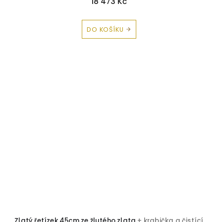
18 473 Kč
DO KOŠÍKU
Zlatý řetízek 45cm ze žlutého zlata
+ krabička a čistící