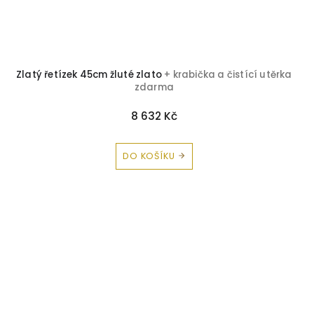
Zlatý řetízek 45cm žluté zlato
+ krabička a čistící utěrka
zdarma
8 632 Kč
DO KOŠÍKU