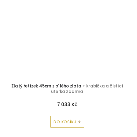
Zlatý řetízek 45cm z bílého zlata
+ krabička a čistící
utěrka zdarma
7 033 Kč
DO KOŠÍKU