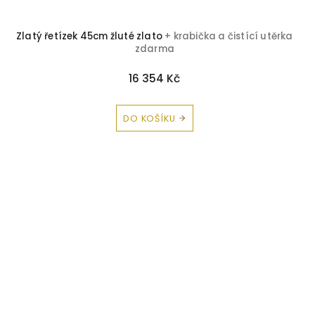
Zlatý řetízek 45cm žluté zlato
+ krabička a čistící utěrka
zdarma
16 354 Kč
DO KOŠÍKU