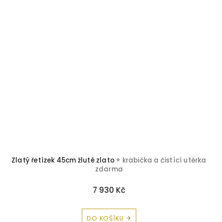
Zlatý řetízek 45cm žluté zlato
+ krabička a čistící utěrka
zdarma
7 930 Kč
DO KOŠÍKU