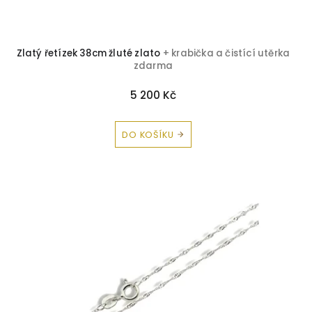
Tyrkys
0
Zlatý řetízek 38cm žluté zlato
+ krabička a čistící utěrka
Vltavín
0
zdarma
Zirkon
1
5 200 Kč
Korál
0
DO KOŠÍKU
Tygří oko
0
Avanturín
0
Chryzopras
0
Tanzanit
0
Peridot
0