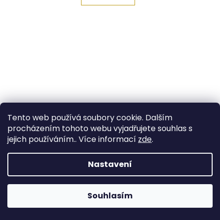
Tento web používá soubory cookie. Dalším
procházením tohoto webu vyjadřujete souhlas s
jejich používáním.. Více informací
zde
.
Nastavení
Zlatý řetízek 45cm žluté zlato
+ krabička a čistící utěrka
zdarma
Souhlasím
14 586 Kč