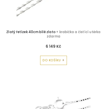
Olivín
0
Záhněda
0
Morganit
0
Zlatý řetízek 40cm bílé zlato
+ krabička a čistící utěrka
zdarma
6 149 Kč
DO KOŠÍKU