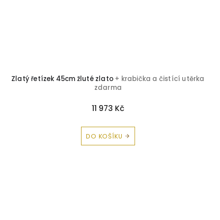
Zlatý řetízek 45cm žluté zlato
+ krabička a čistící utěrka
zdarma
11 973 Kč
DO KOŠÍKU