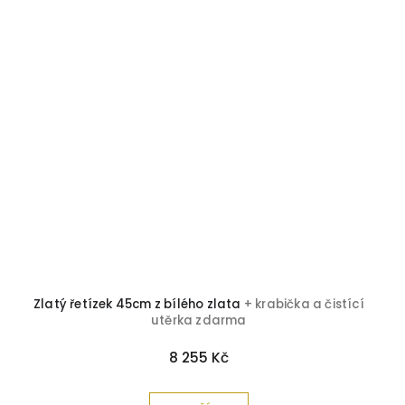
Zlatý řetízek 45cm z bílého zlata
+ krabička a čistící
utěrka zdarma
8 255 Kč