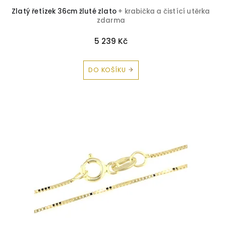
Krystal
0
Zlatý řetízek 36cm žluté zlato
+ krabička a čistící utěrka
zdarma
Onyx
0
5 239 Kč
Opál
0
DO KOŠÍKU
Perly
0
Perleť
0
Rubín
0
Safír
0
Smaragd
0
Topaz
0
Turmalín
0