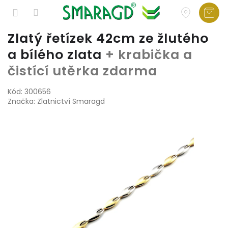
Přejít
Zlatý řetízek 42cm ze žlutého
na
a bílého zlata
+ krabička a
obsah
čistící utěrka zdarma
Kód:
300656
Značka:
Zlatnictví Smaragd