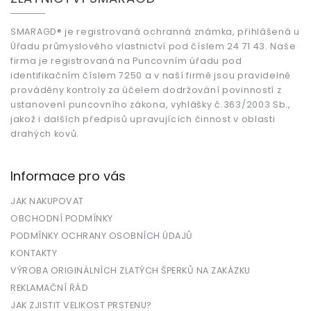
p
a
t
SMARAGD® je registrovaná ochranná známka, přihlášená u
Úřadu průmyslového vlastnictví pod číslem 24 71 43. Naše
í
firma je registrovaná na Puncovním úřadu pod
identifikačním číslem 7250 a v naší firmě jsou pravidelně
prováděny kontroly za účelem dodržování povinností z
ustanovení puncovního zákona, vyhlášky č.363/2003 Sb.,
jakož i dalších předpisů upravujících činnost v oblasti
drahých kovů.
Informace pro vás
JAK NAKUPOVAT
OBCHODNÍ PODMÍNKY
PODMÍNKY OCHRANY OSOBNÍCH ÚDAJŮ
KONTAKTY
VÝROBA ORIGINÁLNÍCH ZLATÝCH ŠPERKŮ NA ZAKÁZKU
REKLAMAČNÍ ŘÁD
JAK ZJISTIT VELIKOST PRSTENU?