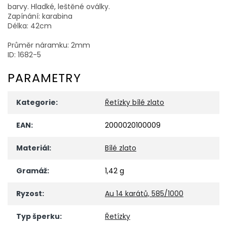
barvy. Hladké, leštěné oválky.
Zapínání: karabina
Délka: 42cm
Průměr náramku: 2mm
ID: 1682-5
PARAMETRY
Kategorie
:
Řetízky bílé zlato
EAN
:
2000020100009
Materiál
:
Bílé zlato
Gramáž
:
1,42 g
Ryzost
:
Au 14 karátů, 585/1000
Typ šperku
:
Řetízky