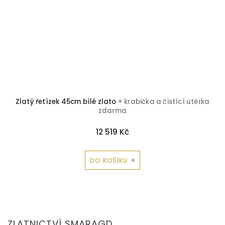
ato
+ krabička a čistící utěrka
Zlatý řetízek 50cm bílé zlato
+
darma
zdarm
519 Kč
6 513 
OŠÍKU
DO KOŠÍ
Z
á
ZLATNICTVÍ SMARAGD