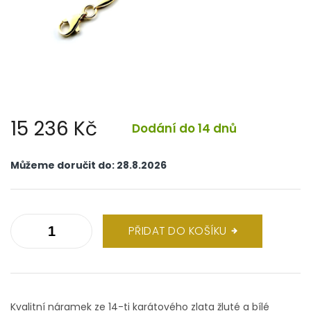
15 236 Kč
Dodání do 14 dnů
Měrná
cena:
Můžeme doručit do:
28.8.2026
PŘIDAT DO KOŠÍKU
Kvalitní náramek ze 14-ti karátového zlata žluté a bílé