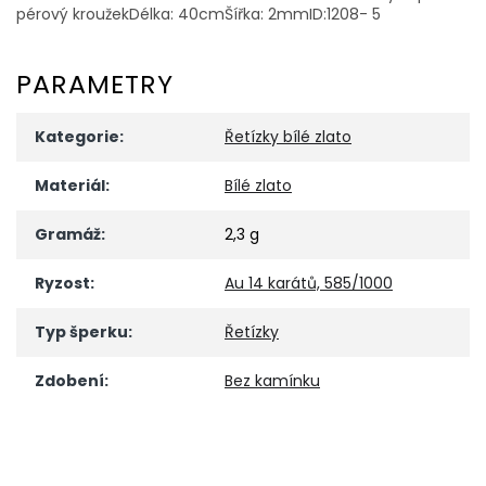
pérový kroužekDélka: 40cmŠířka: 2mmID:1208- 5
PARAMETRY
Kategorie
:
Řetízky bílé zlato
Materiál
:
Bílé zlato
Gramáž
:
2,3 g
Ryzost
:
Au 14 karátů, 585/1000
Typ šperku
:
Řetízky
Zdobení
:
Bez kamínku