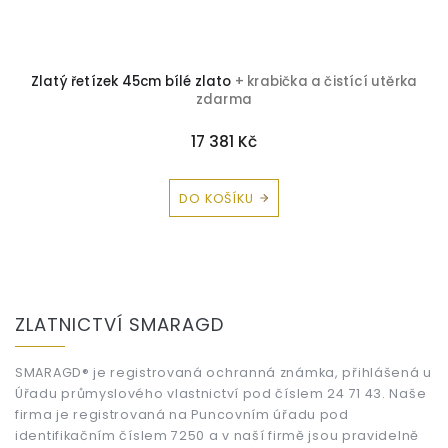
Zlatý řetízek 45cm bílé zlato
+ krabička a čistící utěrka
zdarma
17 381 Kč
DO KOŠÍKU
Z
á
ZLATNICTVÍ SMARAGD
p
a
t
SMARAGD® je registrovaná ochranná známka, přihlášená u
Úřadu průmyslového vlastnictví pod číslem 24 71 43. Naše
í
firma je registrovaná na Puncovním úřadu pod
identifikačním číslem 7250 a v naší firmě jsou pravidelně