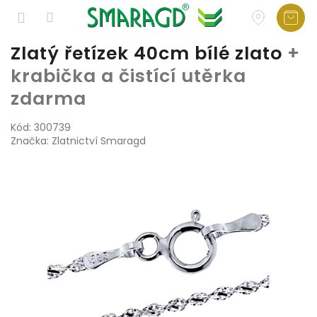
Přejít
Zlatý řetízek 40cm bílé zlato
+
na
krabička a čistící utěrka
obsah
zdarma
Kód:
300739
Značka:
Zlatnictví Smaragd