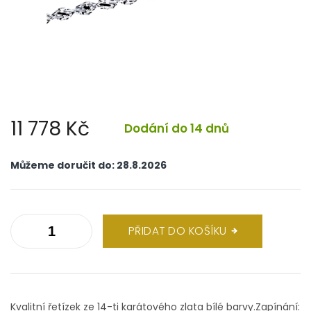
11 778 Kč
Dodání do 14 dnů
Měrná
cena:
Můžeme doručit do:
28.8.2026
PŘIDAT DO KOŠÍKU
Kvalitní řetízek ze 14-ti karátového zlata bílé barvy.Zapínání: