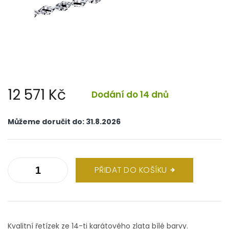
12 571 Kč
Dodání do 14 dnů
Měrná
cena:
Můžeme doručit do:
31.8.2026
PŘIDAT DO KOŠÍKU
Kvalitní řetízek ze 14-ti karátového zlata bílé barvy.