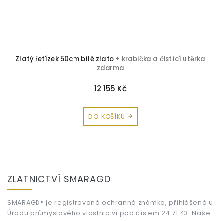
Zlatý řetízek 50cm bílé zlato
+ krabička a čistící utěrka
zdarma
12 155 Kč
DO KOŠÍKU
Z
á
ZLATNICTVÍ SMARAGD
p
a
t
SMARAGD® je registrovaná ochranná známka, přihlášená u
Úřadu průmyslového vlastnictví pod číslem 24 71 43. Naše
í