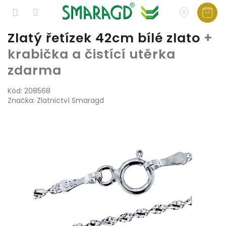
Přejít
Zlatý řetízek 42cm bílé zlato
+
na
krabička a čistící utěrka
obsah
zdarma
Kód:
208568
Značka:
Zlatnictví Smaragd