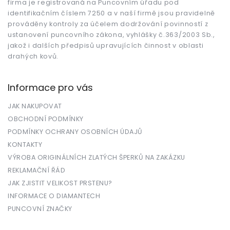
firma je registrovaná na Puncovním úřadu pod
identifikačním číslem 7250 a v naší firmě jsou pravidelně
prováděny kontroly za účelem dodržování povinností z
ustanovení puncovního zákona, vyhlášky č.363/2003 Sb.,
jakož i dalších předpisů upravujících činnost v oblasti
drahých kovů.
Informace pro vás
JAK NAKUPOVAT
OBCHODNÍ PODMÍNKY
PODMÍNKY OCHRANY OSOBNÍCH ÚDAJŮ
KONTAKTY
VÝROBA ORIGINÁLNÍCH ZLATÝCH ŠPERKŮ NA ZAKÁZKU
REKLAMAČNÍ ŘÁD
JAK ZJISTIT VELIKOST PRSTENU?
INFORMACE O DIAMANTECH
PUNCOVNÍ ZNAČKY