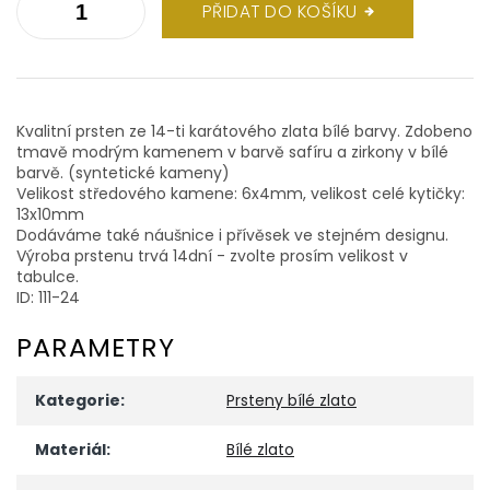
PŘIDAT DO KOŠÍKU
Kvalitní prsten ze 14-ti karátového zlata bílé barvy. Zdobeno
tmavě modrým kamenem v barvě safíru a zirkony v bílé
barvě. (syntetické kameny)
Velikost středového kamene: 6x4mm, velikost celé kytičky:
13x10mm
Dodáváme také náušnice i přívěsek ve stejném designu.
Výroba prstenu trvá 14dní - zvolte prosím velikost v
tabulce.
ID: 111-24
PARAMETRY
Kategorie
:
Prsteny bílé zlato
Materiál
:
Bílé zlato