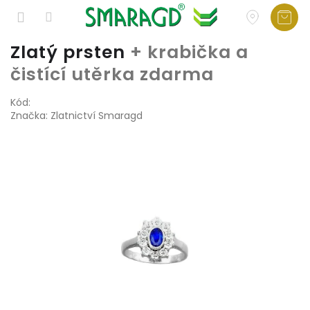
Přejít
Zlatý prsten
+ krabička a
na
čistící utěrka zdarma
obsah
Kód:
Značka:
Zlatnictví Smaragd