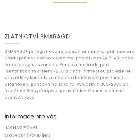
Z
á
ZLATNICTVÍ SMARAGD
p
a
t
SMARAGD® je registrovaná ochranná známka, přihlášená u
Úřadu průmyslového vlastnictví pod číslem 24 71 43. Naše
í
firma je registrovaná na Puncovním úřadu pod
identifikačním číslem 7250 a v naší firmě jsou pravidelně
prováděny kontroly za účelem dodržování povinností z
ustanovení puncovního zákona, vyhlášky č.363/2003 Sb.,
jakož i dalších předpisů upravujících činnost v oblasti
drahých kovů.
Informace pro vás
JAK NAKUPOVAT
OBCHODNÍ PODMÍNKY