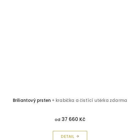
Briliantový prsten
+ krabička a čistící utěrka zdarma
37 660 Kč
od
DETAIL