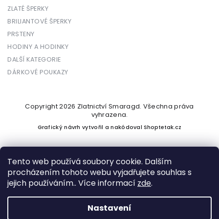
ZLATÉ ŠPERKY
BRILIANTOVÉ ŠPERKY
PRSTENY
HODINY A HODINKY
DALŠÍ KATEGORIE
DÁRKOVÉ POUKAZY
Copyright 2026
Zlatnictví Smaragd
. Všechna práva
vyhrazena.
Grafický návrh vytvořil a nakódoval
Shoptetak.cz
Tento web používá soubory cookie. Dalším
procházením tohoto webu vyjadřujete souhlas s
Vytvořil Shoptet
jejich používáním.. Více informací
zde
.
Nastavení
Podle zákona o evidenci tržeb je prodávající povinen vystavit