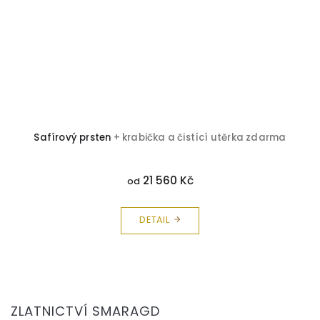
Safírový prsten
+ krabička a čistící utěrka zdarma
21 560 Kč
od
DETAIL
Z
á
ZLATNICTVÍ SMARAGD
p