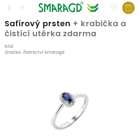
Přejít
Safírový prsten
+ krabička a
na
čistící utěrka zdarma
obsah
Kód:
Značka:
Zlatnictví Smaragd