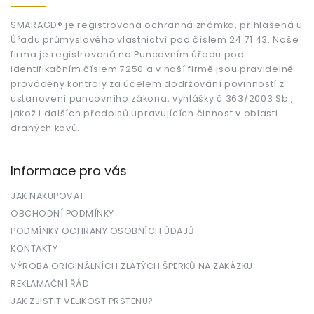
a
t
SMARAGD® je registrovaná ochranná známka, přihlášená u
Úřadu průmyslového vlastnictví pod číslem 24 71 43. Naše
í
firma je registrovaná na Puncovním úřadu pod
identifikačním číslem 7250 a v naší firmě jsou pravidelně
prováděny kontroly za účelem dodržování povinností z
ustanovení puncovního zákona, vyhlášky č.363/2003 Sb.,
jakož i dalších předpisů upravujících činnost v oblasti
drahých kovů.
Informace pro vás
JAK NAKUPOVAT
OBCHODNÍ PODMÍNKY
PODMÍNKY OCHRANY OSOBNÍCH ÚDAJŮ
KONTAKTY
VÝROBA ORIGINÁLNÍCH ZLATÝCH ŠPERKŮ NA ZAKÁZKU
REKLAMAČNÍ ŘÁD
JAK ZJISTIT VELIKOST PRSTENU?