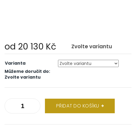
od
20 130 Kč
Zvolte variantu
Měrná
cena:
Varianta
Můžeme doručit do:
Zvolte variantu
PŘIDAT DO KOŠÍKU