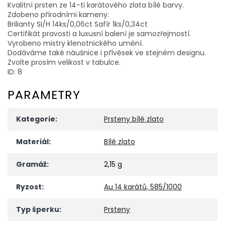
Kvalitní prsten ze 14-ti karátového zlata bílé barvy.
Zdobeno přírodními kameny:
Brilianty SI/H 14ks/0,06ct Safír 1ks/0,34ct
Certifikát pravosti a luxusní balení je samozřejmostí.
Vyrobeno mistry klenotnického umění.
Dodáváme také náušnice i přívěsek ve stejném designu.
Zvolte prosím velikost v tabulce.
ID: 8
PARAMETRY
Kategorie
:
Prsteny bílé zlato
Materiál
:
Bílé zlato
Gramáž
:
2,15 g
Ryzost
:
Au 14 karátů, 585/1000
Typ šperku
:
Prsteny