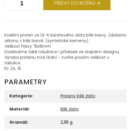
PŘIDAT DO KOŠÍKU
Kvalitní prsten ze 14-ti karátového zlata bílé barvy. Zdobeno
zirkony v bílé barvě. (syntetické kameny)
Velikost hlavy: 15x8mm
Dodáváme také náušnice i přívěsek ve stejném designu.
Výroba prstenu trvá 14dní - zvolte prosím velikost v
tabulce.
ID: 24, 15
PARAMETRY
Kategorie
:
Prsteny bílé zlato
Materiál
:
Bílé zlato
Gramáž
:
2,95 g