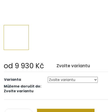
od
9 930 Kč
Zvolte variantu
Měrná
cena:
Varianta
Můžeme doručit do:
Zvolte variantu