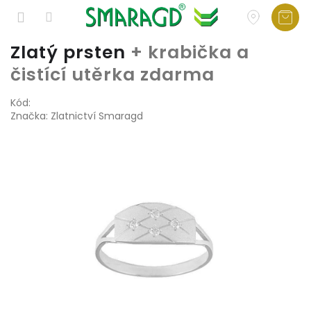
Přejít
Zlatý prsten
+ krabička a
na
čistící utěrka zdarma
obsah
Kód:
Značka:
Zlatnictví Smaragd