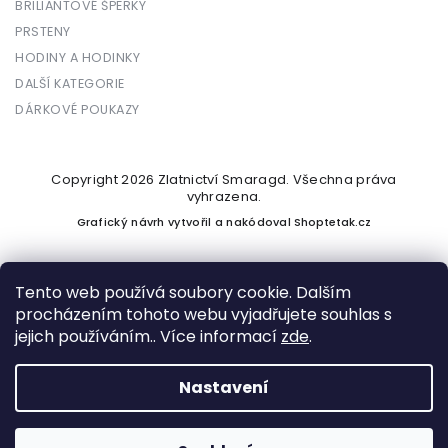
BRILIANTOVÉ ŠPERKY
PRSTENY
HODINY A HODINKY
DALŠÍ KATEGORIE
DÁRKOVÉ POUKAZY
Copyright 2026
Zlatnictví Smaragd
. Všechna práva
vyhrazena.
Grafický návrh vytvořil a nakódoval
Shoptetak.cz
Tento web používá soubory cookie. Dalším
procházením tohoto webu vyjadřujete souhlas s
Vytvořil Shoptet
jejich používáním.. Více informací
zde
.
Nastavení
Podle zákona o evidenci tržeb je prodávající povinen vystavit
kupujícímu účtenku. Zároveň je povinen zaevidovat přijatou
tržbu u správce daně online; v případě technického výpadku