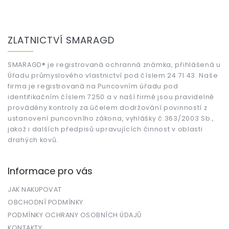
Z
á
ZLATNICTVÍ SMARAGD
p
a
t
SMARAGD® je registrovaná ochranná známka, přihlášená u
Úřadu průmyslového vlastnictví pod číslem 24 71 43. Naše
í
firma je registrovaná na Puncovním úřadu pod
identifikačním číslem 7250 a v naší firmě jsou pravidelně
prováděny kontroly za účelem dodržování povinností z
ustanovení puncovního zákona, vyhlášky č.363/2003 Sb.,
jakož i dalších předpisů upravujících činnost v oblasti
drahých kovů.
Informace pro vás
JAK NAKUPOVAT
OBCHODNÍ PODMÍNKY
PODMÍNKY OCHRANY OSOBNÍCH ÚDAJŮ
KONTAKTY