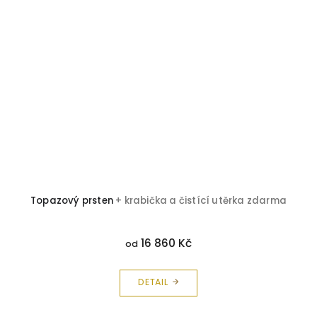
Topazový prsten
+ krabička a čistící utěrka zdarma
16 860 Kč
od
DETAIL