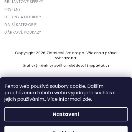
BRILIANTOVÉ ŠPERKY
PRSTENY
HODINY A HODINKY
DALŠÍ KATEGORIE
DÁRKOVÉ POUKAZY
Copyright 2026
Zlatnictví Smaragd
. Všechna práva
vyhrazena.
Grafický návrh vytvořil a nakódoval
Shoptetak.cz
Tento web používá soubory cookie. Dalším
procházením tohoto webu vyjadřujete souhlas s
Vytvořil Shoptet
jejich používáním.. Více informací
zde
.
Nastavení
Podle zákona o evidenci tržeb je prodávající povinen vystavit
kupujícímu účtenku. Zároveň je povinen zaevidovat přijatou
tržbu u správce daně online; v případě technického výpadku