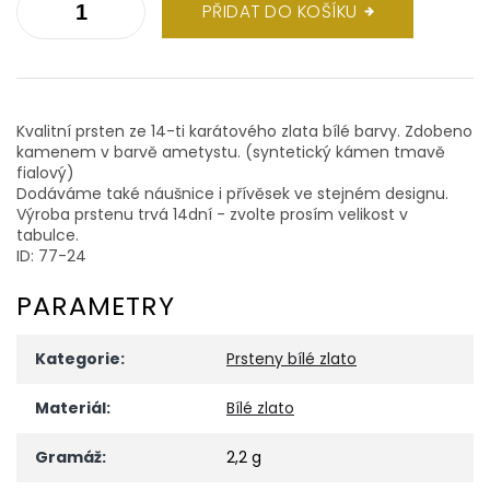
PŘIDAT DO KOŠÍKU
Kvalitní prsten ze 14-ti karátového zlata bílé barvy. Zdobeno
kamenem v barvě ametystu. (syntetický kámen tmavě
fialový)
Dodáváme také náušnice i přívěsek ve stejném designu.
Výroba prstenu trvá 14dní - zvolte prosím velikost v
tabulce.
ID: 77-24
PARAMETRY
Kategorie
:
Prsteny bílé zlato
Materiál
:
Bílé zlato
Gramáž
:
2,2 g