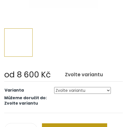
od
8 600 Kč
Zvolte variantu
Měrná
cena:
Varianta
Můžeme doručit do:
Zvolte variantu