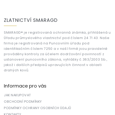
Z
á
ZLATNICTVÍ SMARAGD
p
a
t
SMARAGD® je registrovaná ochranná známka, přihlášená u
Úřadu průmyslového vlastnictví pod číslem 24 71 43. Naše
í
firma je registrovaná na Puncovním úřadu pod
identifikačním číslem 7250 a v naší firmě jsou pravidelně
prováděny kontroly za účelem dodržování povinností z
ustanovení puncovního zákona, vyhlášky č.363/2003 Sb.,
jakož i dalších předpisů upravujících činnost v oblasti
drahých kovů.
Informace pro vás
JAK NAKUPOVAT
OBCHODNÍ PODMÍNKY
PODMÍNKY OCHRANY OSOBNÍCH ÚDAJŮ
KONTAKTY