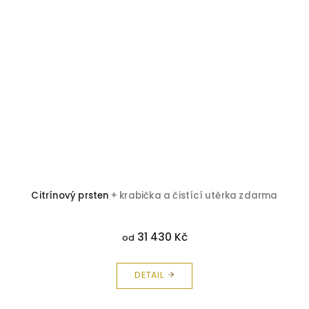
Citrínový prsten
+ krabička a čistící utěrka zdarma
31 430 Kč
od
DETAIL