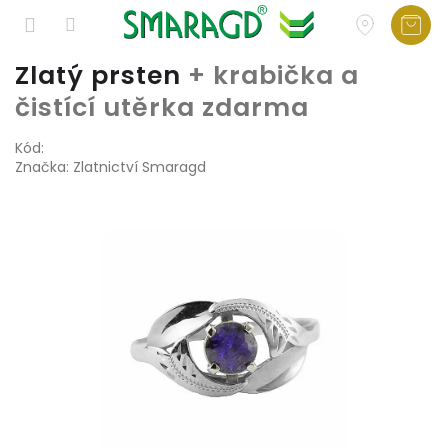
Přejít
Zlatý prsten
+ krabička a
na
čistící utěrka zdarma
obsah
Kód:
Značka:
Zlatnictví Smaragd