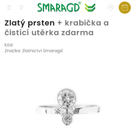
Přejít
Zlatý prsten
+ krabička a
na
čistící utěrka zdarma
obsah
Kód:
Značka:
Zlatnictví Smaragd