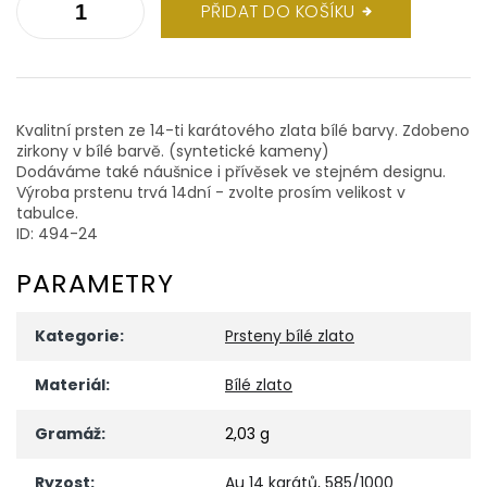
PŘIDAT DO KOŠÍKU
Kvalitní prsten ze 14-ti karátového zlata bílé barvy. Zdobeno
zirkony v bílé barvě. (syntetické kameny)
Dodáváme také náušnice i přívěsek ve stejném designu.
Výroba prstenu trvá 14dní - zvolte prosím velikost v
tabulce.
ID: 494-24
PARAMETRY
Kategorie
:
Prsteny bílé zlato
Materiál
:
Bílé zlato
Gramáž
:
2,03 g
Ryzost
:
Au 14 karátů, 585/1000