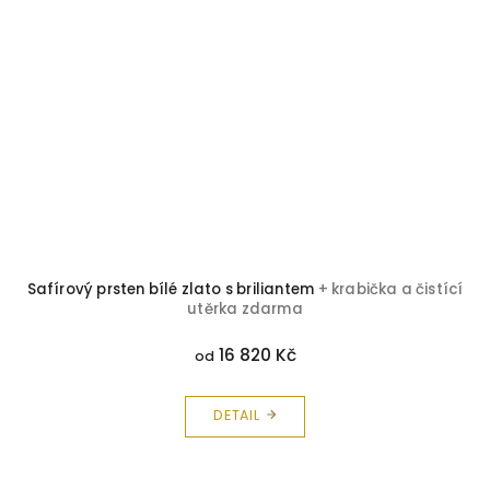
ty
Safírový prsten bílé zlato s briliantem
+ krabička a čistící
utěrka zdarma
16 820 Kč
od
DETAIL