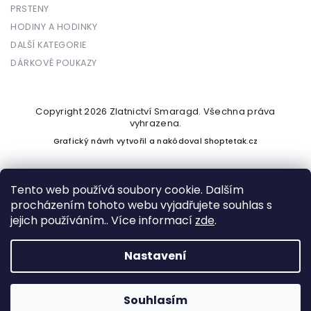
PRSTENY
HODINY A HODINKY
DALŠÍ KATEGORIE
DÁRKOVÉ POUKAZY
Copyright 2026
Zlatnictví Smaragd
. Všechna práva
vyhrazena.
Grafický návrh vytvořil a nakódoval
Shoptetak.cz
Tento web používá soubory cookie. Dalším
procházením tohoto webu vyjadřujete souhlas s
Vytvořil Shoptet
jejich používáním.. Více informací
zde
.
Nastavení
Podle zákona o evidenci tržeb je prodávající povinen vystavit
kupujícímu účtenku. Zároveň je povinen zaevidovat přijatou
tržbu u správce daně online; v případě technického výpadku
Souhlasím
pak nejpozději do 48 hodin.