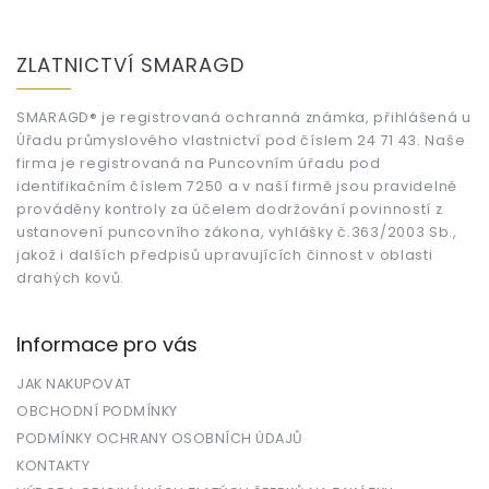
Z
á
ZLATNICTVÍ SMARAGD
p
a
t
SMARAGD® je registrovaná ochranná známka, přihlášená u
Úřadu průmyslového vlastnictví pod číslem 24 71 43. Naše
í
firma je registrovaná na Puncovním úřadu pod
identifikačním číslem 7250 a v naší firmě jsou pravidelně
prováděny kontroly za účelem dodržování povinností z
ustanovení puncovního zákona, vyhlášky č.363/2003 Sb.,
jakož i dalších předpisů upravujících činnost v oblasti
drahých kovů.
Informace pro vás
JAK NAKUPOVAT
OBCHODNÍ PODMÍNKY
PODMÍNKY OCHRANY OSOBNÍCH ÚDAJŮ
KONTAKTY