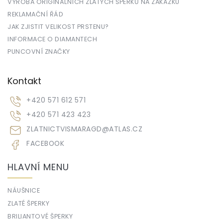
VÝROBA ORIGINÁLNÍCH ZLATÝCH ŠPERKŮ NA ZAKÁZKU
REKLAMAČNÍ ŘÁD
JAK ZJISTIT VELIKOST PRSTENU?
INFORMACE O DIAMANTECH
PUNCOVNÍ ZNAČKY
Kontakt
+420 571 612 571
+420 571 423 423
ZLATNICTVISMARAGD
@
ATLAS.CZ
FACEBOOK
HLAVNÍ MENU
NÁUŠNICE
ZLATÉ ŠPERKY
BRILIANTOVÉ ŠPERKY