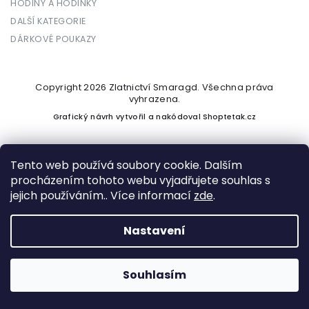
HODINY A HODINKY
DALŠÍ KATEGORIE
DÁRKOVÉ POUKAZY
Copyright 2026
Zlatnictví Smaragd
. Všechna práva
vyhrazena.
Grafický návrh vytvořil a nakódoval
Shoptetak.cz
Tento web používá soubory cookie. Dalším
procházením tohoto webu vyjadřujete souhlas s
Vytvořil Shoptet
jejich používáním.. Více informací
zde
.
Nastavení
Podle zákona o evidenci tržeb je prodávající povinen vystavit
kupujícímu účtenku. Zároveň je povinen zaevidovat přijatou
tržbu u správce daně online; v případě technického výpadku
Souhlasím
pak nejpozději do 48 hodin.