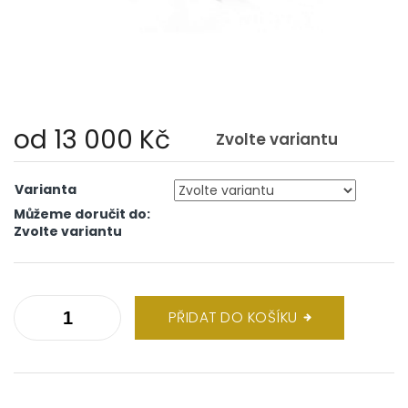
od
13 000 Kč
Zvolte variantu
Měrná
cena:
Varianta
Můžeme doručit do:
Zvolte variantu
PŘIDAT DO KOŠÍKU