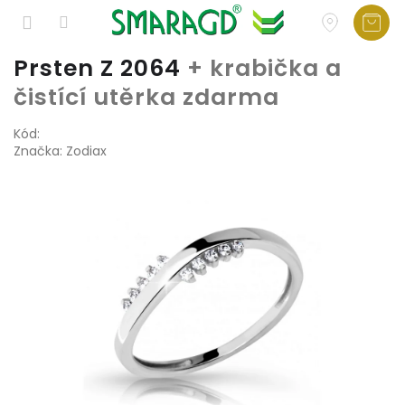
Přejít
Prsten Z 2064
+ krabička a
na
čistící utěrka zdarma
obsah
Kód:
Značka:
Zodiax