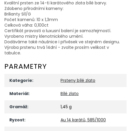
Kvalitní prsten ze 14-ti karátového zlata bílé barvy.
Zdobeno přírodními kameny:
Brilianty SI1/G
Počet kamenů: 10 x 1,3mm
Celková váha: 0,100ct
Certifikát pravosti a luxusní balení je samozřejmostí.
Vyrobeno mistry klenotnického umění.
Dodáváme také náušnice i přívěsek ve stejném designu.
Výroba prstenu trvá 14dní - zvolte prosím velikost v
tabulce.
PARAMETRY
Kategorie
:
Prsteny bílé zlato
Materiál
:
Bílé zlato
Gramáž
:
1,45 g
Ryzost
:
Au 14 karátů, 585/1000