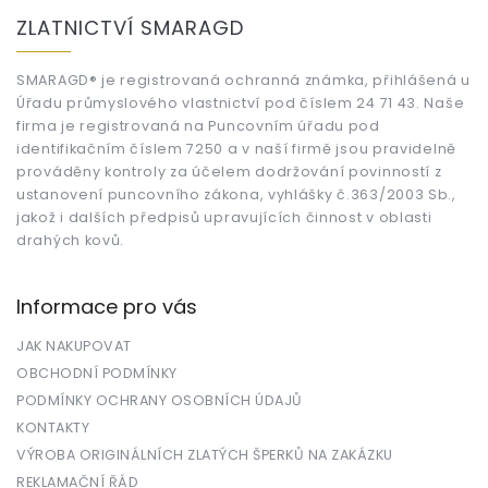
á
ZLATNICTVÍ SMARAGD
p
a
t
SMARAGD® je registrovaná ochranná známka, přihlášená u
Úřadu průmyslového vlastnictví pod číslem 24 71 43. Naše
í
firma je registrovaná na Puncovním úřadu pod
identifikačním číslem 7250 a v naší firmě jsou pravidelně
prováděny kontroly za účelem dodržování povinností z
ustanovení puncovního zákona, vyhlášky č.363/2003 Sb.,
jakož i dalších předpisů upravujících činnost v oblasti
drahých kovů.
Informace pro vás
JAK NAKUPOVAT
OBCHODNÍ PODMÍNKY
PODMÍNKY OCHRANY OSOBNÍCH ÚDAJŮ
KONTAKTY
VÝROBA ORIGINÁLNÍCH ZLATÝCH ŠPERKŮ NA ZAKÁZKU
REKLAMAČNÍ ŘÁD