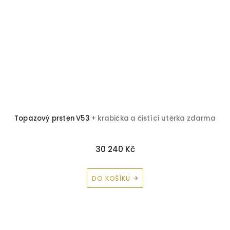
Topazový prsten V53
+ krabička a čistící utěrka zdarma
30 240 Kč
DO KOŠÍKU
Z