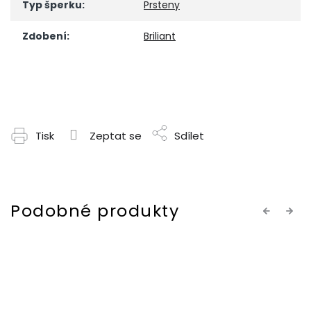
Typ šperku
:
Prsteny
Zdobení
:
Briliant
Tisk
Zeptat se
Sdílet
Previous
Next