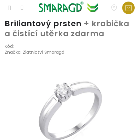
Přejít
Briliantový prsten
+ krabička
na
a čistící utěrka zdarma
obsah
Kód:
Značka:
Zlatnictví Smaragd