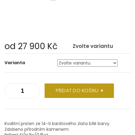
od
27 900 Kč
Zvolte variantu
Měrná
cena:
Varianta
PŘIDAT DO KOŠÍKU
Kvalitní prsten ze 14-ti karátového zlata bílé barvy.
Zdobeno přírodním kamenem:
Briliant SI/H 1ks/0,15ct