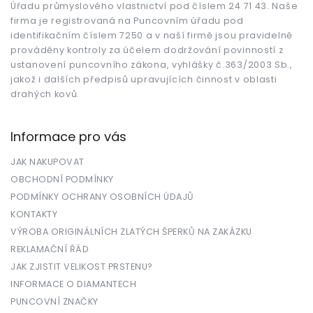
Úřadu průmyslového vlastnictví pod číslem 24 71 43. Naše
í
firma je registrovaná na Puncovním úřadu pod
identifikačním číslem 7250 a v naší firmě jsou pravidelně
prováděny kontroly za účelem dodržování povinností z
ustanovení puncovního zákona, vyhlášky č.363/2003 Sb.,
jakož i dalších předpisů upravujících činnost v oblasti
drahých kovů.
Informace pro vás
JAK NAKUPOVAT
OBCHODNÍ PODMÍNKY
PODMÍNKY OCHRANY OSOBNÍCH ÚDAJŮ
KONTAKTY
VÝROBA ORIGINÁLNÍCH ZLATÝCH ŠPERKŮ NA ZAKÁZKU
REKLAMAČNÍ ŘÁD
JAK ZJISTIT VELIKOST PRSTENU?
INFORMACE O DIAMANTECH
PUNCOVNÍ ZNAČKY