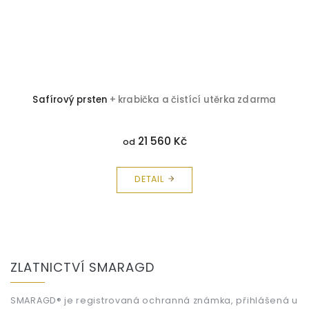
Safírový prsten
+ krabička a čistící utěrka zdarma
21 560 Kč
od
DETAIL
Z
á
ZLATNICTVÍ SMARAGD
p
a
t
SMARAGD® je registrovaná ochranná známka, přihlášená u