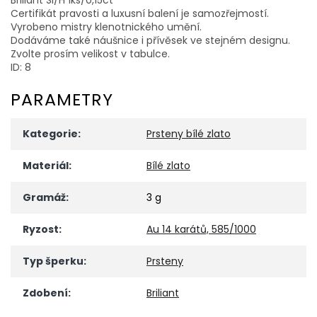
Certifikát pravosti a luxusní balení je samozřejmostí.
Vyrobeno mistry klenotnického umění.
Dodáváme také náušnice i přívěsek ve stejném designu.
Zvolte prosím velikost v tabulce.
ID: 8
PARAMETRY
Kategorie
:
Prsteny bílé zlato
Materiál
:
Bílé zlato
Gramáž
:
3 g
Ryzost
:
Au 14 karátů, 585/1000
Typ šperku
:
Prsteny
Zdobení
:
Briliant