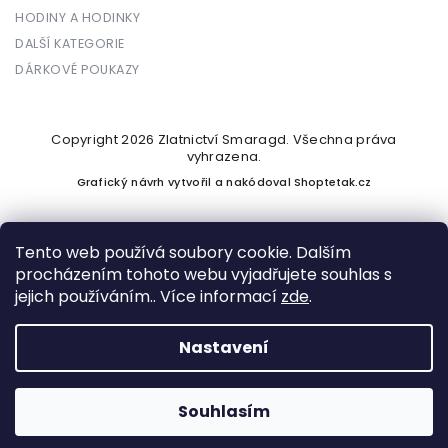
HODINY A HODINKY
DALŠÍ KATEGORIE
DÁRKOVÉ POUKAZY
Copyright 2026
Zlatnictví Smaragd
. Všechna práva
vyhrazena.
Grafický návrh vytvořil a nakódoval
Shoptetak.cz
Tento web používá soubory cookie. Dalším
procházením tohoto webu vyjadřujete souhlas s
Vytvořil Shoptet
jejich používáním.. Více informací
zde
.
Nastavení
Podle zákona o evidenci tržeb je prodávající povinen vystavit
kupujícímu účtenku. Zároveň je povinen zaevidovat přijatou
tržbu u správce daně online; v případě technického výpadku
Souhlasím
pak nejpozději do 48 hodin.