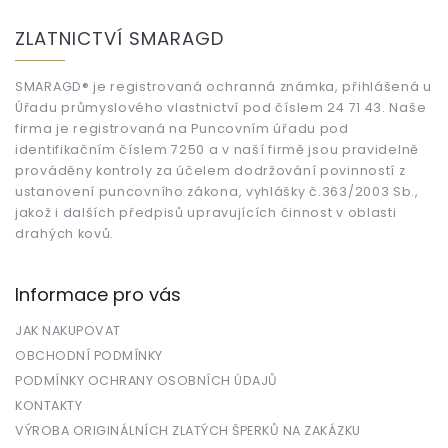
Z
á
ZLATNICTVÍ SMARAGD
p
a
t
SMARAGD® je registrovaná ochranná známka, přihlášená u
Úřadu průmyslového vlastnictví pod číslem 24 71 43. Naše
í
firma je registrovaná na Puncovním úřadu pod
identifikačním číslem 7250 a v naší firmě jsou pravidelně
prováděny kontroly za účelem dodržování povinností z
ustanovení puncovního zákona, vyhlášky č.363/2003 Sb.,
jakož i dalších předpisů upravujících činnost v oblasti
drahých kovů.
Informace pro vás
JAK NAKUPOVAT
OBCHODNÍ PODMÍNKY
PODMÍNKY OCHRANY OSOBNÍCH ÚDAJŮ
KONTAKTY
VÝROBA ORIGINÁLNÍCH ZLATÝCH ŠPERKŮ NA ZAKÁZKU