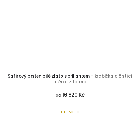
Safírový prsten bílé zlato s briliantem
+ krabička a čistící
utěrka zdarma
16 820 Kč
od
DETAIL