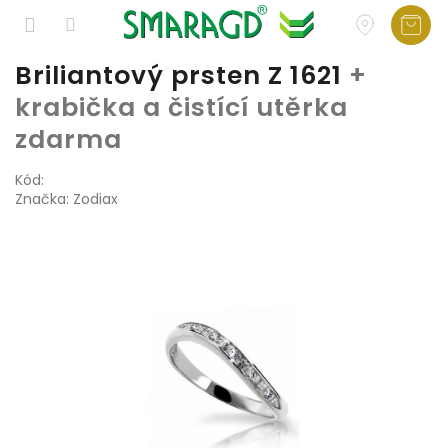
Přejít
Briliantový prsten Z 1621
+
na
krabička a čistící utěrka
obsah
zdarma
Kód:
Značka:
Zodiax