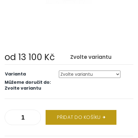
od
13 100 Kč
Zvolte variantu
Měrná
cena:
Varianta
Můžeme doručit do:
Zvolte variantu
PŘIDAT DO KOŠÍKU