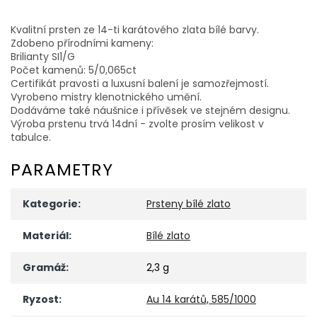
Kvalitní prsten ze 14-ti karátového zlata bílé barvy.
Zdobeno přírodními kameny:
Brilianty SI1/G
Počet kamenů: 5/0,065ct
Certifikát pravosti a luxusní balení je samozřejmostí.
Vyrobeno mistry klenotnického umění.
Dodáváme také náušnice i přívěsek ve stejném designu.
Výroba prstenu trvá 14dní - zvolte prosím velikost v
tabulce.
PARAMETRY
Kategorie
:
Prsteny bílé zlato
Materiál
:
Bílé zlato
Gramáž
:
2,3 g
Ryzost
:
Au 14 karátů, 585/1000