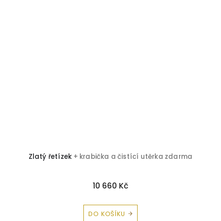
Zlatý řetízek
+ krabička a čistící utěrka zdarma
Z
10 660 Kč
DO KOŠÍKU