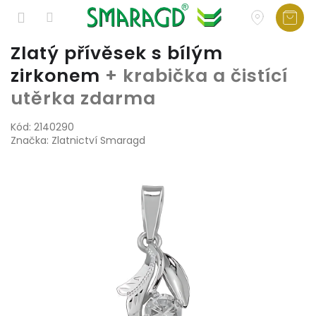
Přejít
Zlatý přívěsek s bílým
na
zirkonem
+ krabička a čistící
obsah
utěrka zdarma
Kód:
2140290
Značka:
Zlatnictví Smaragd