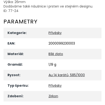
Výška: 26mm
Dodáváme také náušnice i prsten ve stejném designu.
ID: 77-24
PARAMETRY
Kategorie
:
Přívěsky
EAN
:
2000099230003
Materiál
:
Bílé zlato
Gramáž
:
1,19 g
Ryzost
:
Au 14 karátů, 585/1000
Typ šperku
:
Přívěsky
Zdobení
:
Zirkon