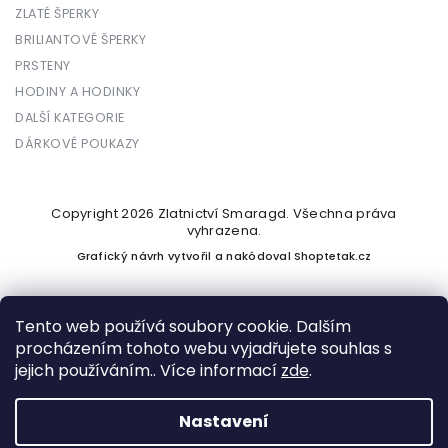
ZLATÉ ŠPERKY
BRILIANTOVÉ ŠPERKY
PRSTENY
HODINY A HODINKY
DALŠÍ KATEGORIE
DÁRKOVÉ POUKAZY
Copyright 2026
Zlatnictví Smaragd
. Všechna práva
vyhrazena.
Grafický návrh vytvořil a nakódoval
Shoptetak.cz
Tento web používá soubory cookie. Dalším
procházením tohoto webu vyjadřujete souhlas s
Vytvořil Shoptet
jejich používáním.. Více informací
zde
.
Nastavení
Podle zákona o evidenci tržeb je prodávající povinen vystavit