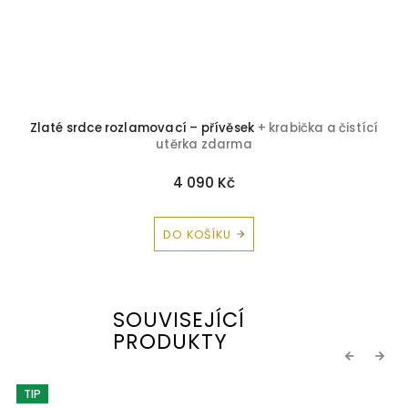
Zlaté srdce rozlamovací – přívěsek
+ krabička a čistící
utěrka zdarma
4 090 Kč
DO KOŠÍKU
SOUVISEJÍCÍ
PRODUKTY
Previous
Next
TIP