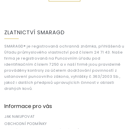
Z
á
ZLATNICTVÍ SMARAGD
p
a
t
SMARAGD® je registrovaná ochranná známka, přihlášená u
Úřadu průmyslového vlastnictví pod číslem 24 71 43. Naše
í
firma je registrovaná na Puncovním úřadu pod
identifikačním číslem 7250 a v naší firmě jsou pravidelně
prováděny kontroly za účelem dodržování povinností z
ustanovení puncovního zákona, vyhlášky č.363/2003 Sb.,
jakož i dalších předpisů upravujících činnost v oblasti
drahých kovů.
Informace pro vás
JAK NAKUPOVAT
OBCHODNÍ PODMÍNKY