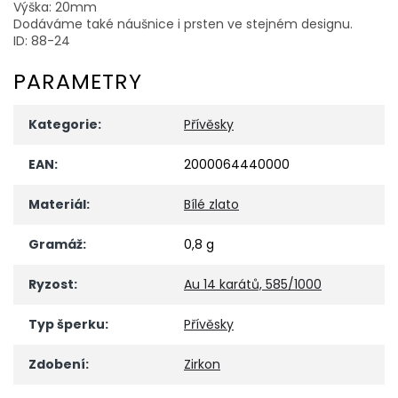
Výška: 20mm
Dodáváme také náušnice i prsten ve stejném designu.
ID: 88-24
PARAMETRY
Kategorie
:
Přívěsky
EAN
:
2000064440000
Materiál
:
Bílé zlato
Gramáž
:
0,8 g
Ryzost
:
Au 14 karátů, 585/1000
Typ šperku
:
Přívěsky
Zdobení
:
Zirkon