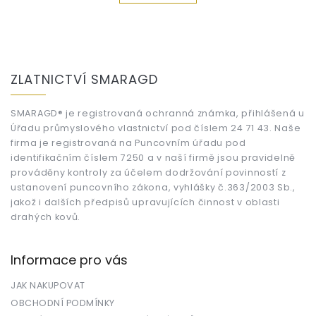
Z
á
ZLATNICTVÍ SMARAGD
p
a
t
SMARAGD® je registrovaná ochranná známka, přihlášená u
Úřadu průmyslového vlastnictví pod číslem 24 71 43. Naše
í
firma je registrovaná na Puncovním úřadu pod
identifikačním číslem 7250 a v naší firmě jsou pravidelně
prováděny kontroly za účelem dodržování povinností z
ustanovení puncovního zákona, vyhlášky č.363/2003 Sb.,
jakož i dalších předpisů upravujících činnost v oblasti
drahých kovů.
Informace pro vás
JAK NAKUPOVAT
OBCHODNÍ PODMÍNKY