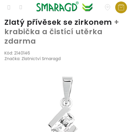
Přejít
Zlatý přívěsek se zirkonem
+
na
krabička a čistící utěrka
obsah
zdarma
Kód:
2140146
Značka:
Zlatnictví Smaragd