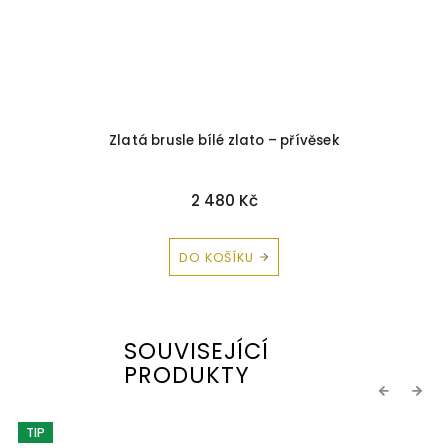
Zlatá brusle bílé zlato – přívěsek
A
2 480 Kč
DO KOŠÍKU
SOUVISEJÍCÍ
PRODUKTY
Previous
Next
TIP