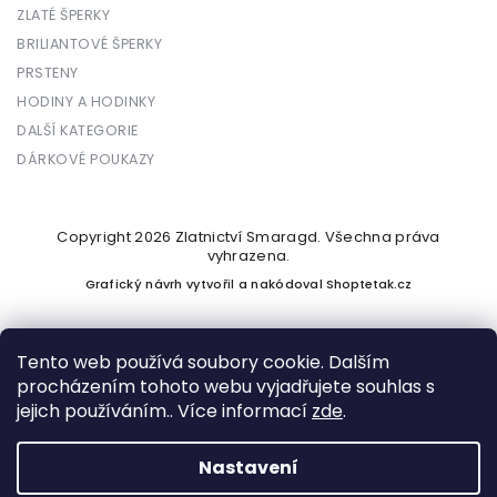
ZLATÉ ŠPERKY
BRILIANTOVÉ ŠPERKY
PRSTENY
HODINY A HODINKY
DALŠÍ KATEGORIE
DÁRKOVÉ POUKAZY
Copyright 2026
Zlatnictví Smaragd
. Všechna práva
vyhrazena.
Grafický návrh vytvořil a nakódoval
Shoptetak.cz
Tento web používá soubory cookie. Dalším
procházením tohoto webu vyjadřujete souhlas s
Vytvořil Shoptet
jejich používáním.. Více informací
zde
.
Nastavení
Podle zákona o evidenci tržeb je prodávající povinen vystavit