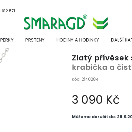
 612 571
ŠPERKY
PRSTENY
HODINY A HODINKY
DALŠÍ KA
Zlatý přívěse
krabička a čis
Kód:
2140284
3 090 Kč
Měrná
cena:
Můžeme doručit do:
28.8.2