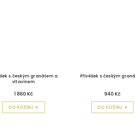
ěšek s českým granátem a
Přívěšek s českým gran
vltavínem
1 860 Kč
940 Kč
DO KOŠÍKU
DO KOŠÍKU