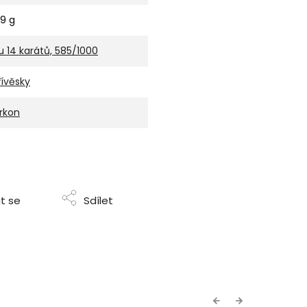
,9 g
u 14 karátů, 585/1000
řívěsky
irkon
t se
Sdílet
Previous
Next