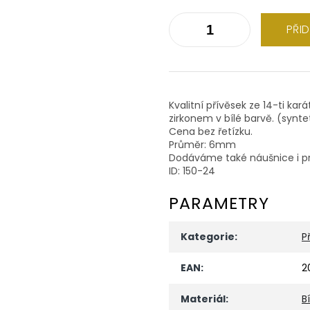
PŘI
Kvalitní přívěsek ze 14-ti ka
zirkonem v bílé barvě. (syn
Cena bez řetízku.
Průměr: 6mm
Dodáváme také náušnice i pr
ID: 150-24
PARAMETRY
Kategorie
:
P
EAN
:
2
Materiál
:
B