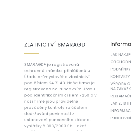
Z
á
p
a
Informa
ZLATNICTVÍ SMARAGD
t
í
JAK NAKU
OBCHODNÍ
SMARAGD® je registrovaná
PODMÍNKY
ochranná známka, přihlášená u
KONTAKTY
Úřadu průmyslového vlastnictví
pod číslem 24 71 43. Naše firma je
VÝROBA OR
NA ZAKÁZK
registrovaná na Puncovním úřadu
pod identifikačním číslem 7250 a v
REKLAMAČ
naší firmě jsou pravidelně
JAK ZJISTI
prováděny kontroly za účelem
INFORMAC
dodržování povinností z
PUNCOVNÍ
ustanovení puncovního zákona,
vyhlášky č.363/2003 Sb., jakož i