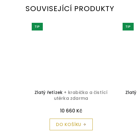
SOUVISEJÍCÍ PRODUKTY
TIP
TIP
 čistící
Zlatý řetízek
+ krabička a čistící
Zlatý
utěrka zdarma
10 660 Kč
DO KOŠÍKU