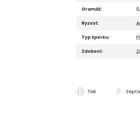
Gramáž
:
0
Ryzost
:
A
Typ šperku
:
P
Zdobení
:
Z
Tisk
Zepta