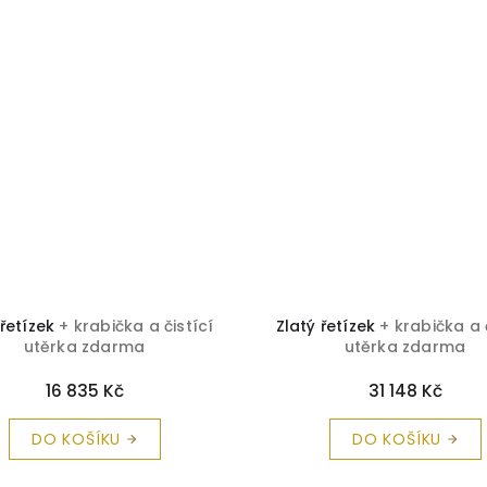
 řetízek
+ krabička a čistící
Zlatý řetízek
+ krabička a 
utěrka zdarma
utěrka zdarma
16 835 Kč
31 148 Kč
DO KOŠÍKU
DO KOŠÍKU