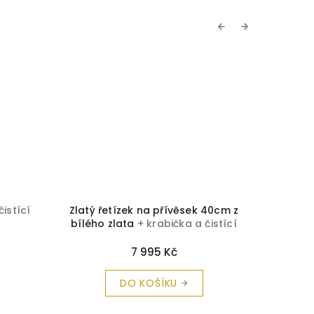
Previous
Next
čistící
Zlatý řetízek na přívěsek 40cm z
Zlatý ř
bílého zlata
+ krabička a čistící
utěrka zdarma
7 995 Kč
DO KOŠÍKU