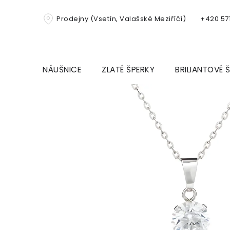
Přejít
na
Prodejny (Vsetín, Valašské Meziříčí)
+420 571
obsah
NÁUŠNICE
ZLATÉ ŠPERKY
BRILIANTOVÉ 