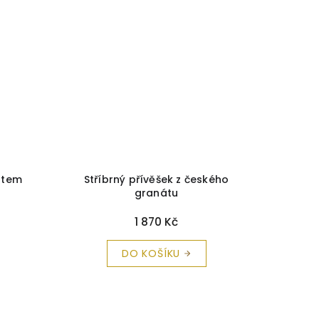
átem
Stříbrný přívěšek z českého
Přív
granátu
1 870 Kč
DO KOŠÍKU