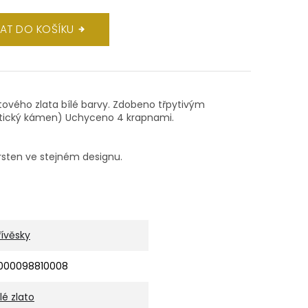
DAT DO KOŠÍKU
rátového zlata bílé barvy. Zdobeno třpytivým
tetický kámen) Uchyceno 4 krapnami.
sten ve stejném designu.
řívěsky
000098810008
ílé zlato