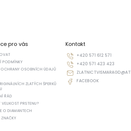
ce pro vás
Kontakt
POVAT
+420 571 612 571
 PODMÍNKY
+420 571 423 423
 OCHRANY OSOBNÍCH ÚDAJŮ
ZLATNICTVISMARAGD
@
AT
FACEBOOK
IGINÁLNÍCH ZLATÝCH ŠPERKŮ
U
NÍ ŘÁD
T VELIKOST PRSTENU?
E O DIAMANTECH
 ZNAČKY