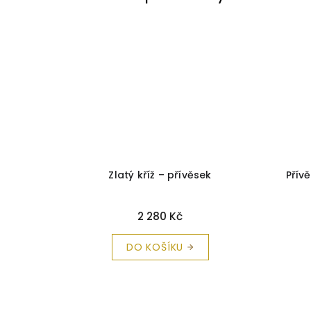
a čistící
Zlatý kříž – přívěsek
Přív
2 280 Kč
DO KOŠÍKU