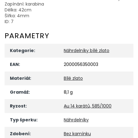
Zapínání: karabina
Délka: 42cm
Šířka: 4mm
ID: 7
PARAMETRY
Kategorie
:
Náhrdelníky bílé zlato
EAN
:
2000056350003
Materiál
:
Bílé zlato
Gramáž
:
8,1 g
Ryzost
:
Au 14 karátů, 585/1000
Typ šperku
:
Náhrdelníky
Zdobení
:
Bez kamínku