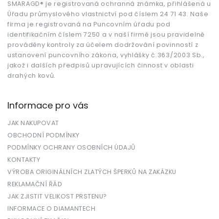
t
SMARAGD® je registrovaná ochranná známka, přihlášená u
Úřadu průmyslového vlastnictví pod číslem 24 71 43. Naše
í
firma je registrovaná na Puncovním úřadu pod
identifikačním číslem 7250 a v naší firmě jsou pravidelně
prováděny kontroly za účelem dodržování povinností z
ustanovení puncovního zákona, vyhlášky č.363/2003 Sb.,
jakož i dalších předpisů upravujících činnost v oblasti
drahých kovů.
Informace pro vás
JAK NAKUPOVAT
OBCHODNÍ PODMÍNKY
PODMÍNKY OCHRANY OSOBNÍCH ÚDAJŮ
KONTAKTY
VÝROBA ORIGINÁLNÍCH ZLATÝCH ŠPERKŮ NA ZAKÁZKU
REKLAMAČNÍ ŘÁD
JAK ZJISTIT VELIKOST PRSTENU?
INFORMACE O DIAMANTECH