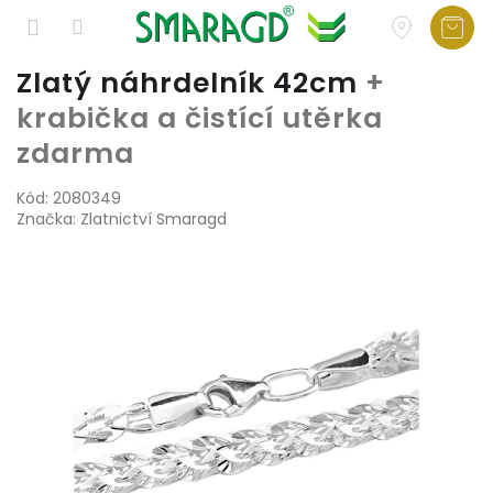
Přejít
Zlatý náhrdelník 42cm
+
na
krabička a čistící utěrka
obsah
zdarma
Kód:
2080349
Značka:
Zlatnictví Smaragd