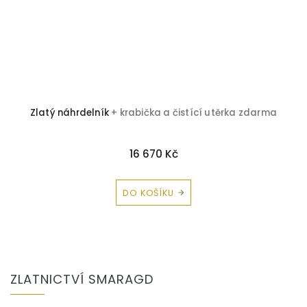
a
Zlatý náhrdelník
+ krabička a čistící utěrka zdarma
16 670 Kč
DO KOŠÍKU
Z
á
ZLATNICTVÍ SMARAGD
p
a