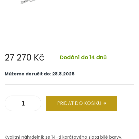
27 270 Kč
Dodání do 14 dnů
Měrná
cena:
Můžeme doručit do:
28.8.2026
PŘIDAT DO KOŠÍKU
Kvalitní náhrdelník ze 14-ti karátového zlata bílé barvy.