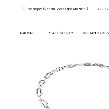
Přejít
na
Prodejny (Vsetín, Valašské Meziříčí)
+420 571
obsah
NÁUŠNICE
ZLATÉ ŠPERKY
BRILIANTOVÉ 