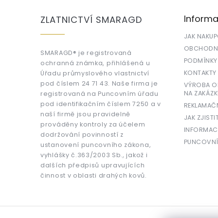
p
a
Informa
ZLATNICTVÍ SMARAGD
t
í
JAK NAKU
OBCHODNÍ
SMARAGD® je registrovaná
PODMÍNKY
ochranná známka, přihlášená u
KONTAKTY
Úřadu průmyslového vlastnictví
pod číslem 24 71 43. Naše firma je
VÝROBA OR
NA ZAKÁZK
registrovaná na Puncovním úřadu
pod identifikačním číslem 7250 a v
REKLAMAČ
naší firmě jsou pravidelně
JAK ZJISTI
prováděny kontroly za účelem
INFORMAC
dodržování povinností z
PUNCOVNÍ
ustanovení puncovního zákona,
vyhlášky č.363/2003 Sb., jakož i
dalších předpisů upravujících
činnost v oblasti drahých kovů.