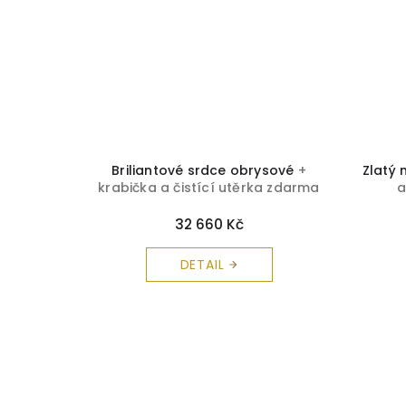
krabička
Briliantové srdce obrysové
+
Zlatý
arma
krabička a čistící utěrka zdarma
a
32 660 Kč
DETAIL
Z
á