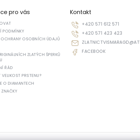
ce pro vás
Kontakt
POVAT
+420 571 612 571
 PODMÍNKY
+420 571 423 423
 OCHRANY OSOBNÍCH ÚDAJŮ
ZLATNICTVISMARAGD
@
AT
FACEBOOK
IGINÁLNÍCH ZLATÝCH ŠPERKŮ
U
NÍ ŘÁD
T VELIKOST PRSTENU?
E O DIAMANTECH
 ZNAČKY