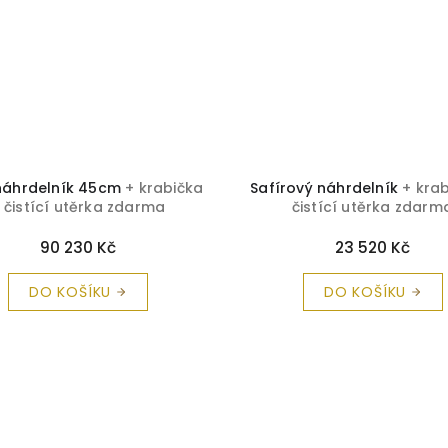
 náhrdelník 45cm
+ krabička
Safírový náhrdelník
+ kra
 čistící utěrka zdarma
čistící utěrka zdarm
90 230 Kč
23 520 Kč
DO KOŠÍKU
DO KOŠÍKU