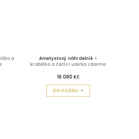
bička a
Ametystový náhrdelník
+
Perlov
a
krabička a čistící utěrka zdarma
č
16 080 Kč
DO KOŠÍKU