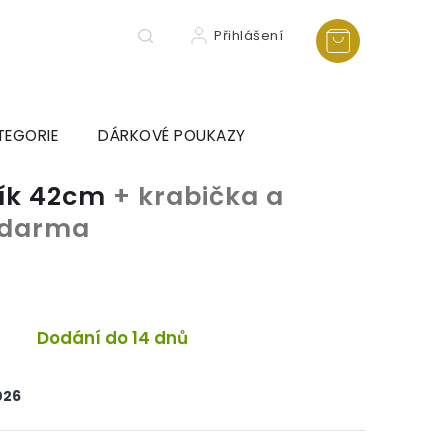
Přihlášení
TEGORIE
DÁRKOVÉ POUKAZY
ník 42cm
+ krabička a
 zdarma
Dodání do 14 dnů
026