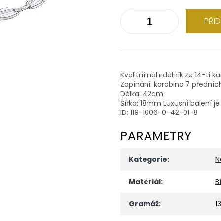
PŘI
Kvalitní náhrdelník ze 14-ti k
Zapínání: karabina 7 předníc
Délka: 42cm
Šířka: 18mm Luxusní balení j
ID: 119-1006-0-42-01-8
PARAMETRY
Kategorie
:
N
Materiál
:
B
Gramáž
:
1