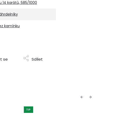
u 14 karátů, 585/1000
áhrdelníky
ez kamínku
t se
Sdílet
Previous
Next
TIP