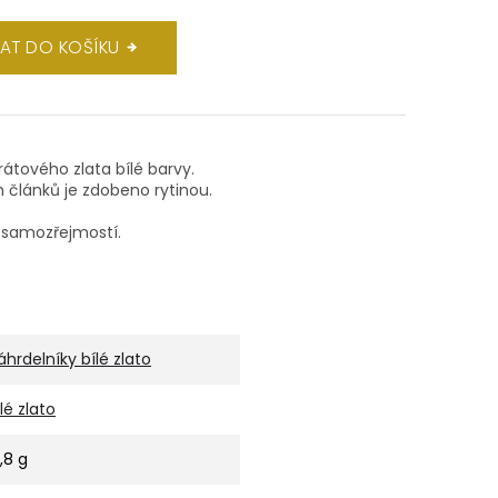
DAT DO KOŠÍKU
arátového zlata bílé barvy.
h článků je zdobeno rytinou.
e samozřejmostí.
áhrdelníky bílé zlato
ílé zlato
3,8 g