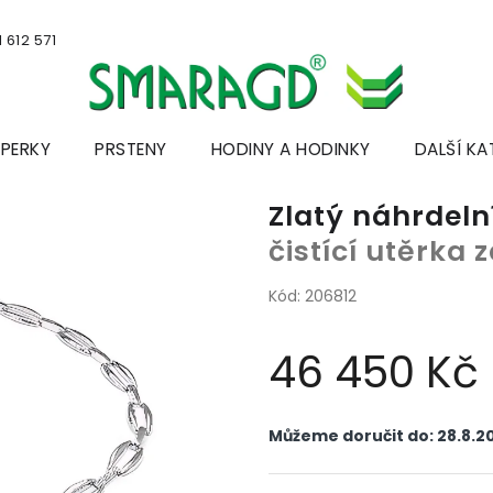
 612 571
ŠPERKY
PRSTENY
HODINY A HODINKY
DALŠÍ KA
Zlatý náhrdel
čistící utěrka
Kód:
206812
46 450 Kč
Měrná
cena:
Můžeme doručit do:
28.8.2