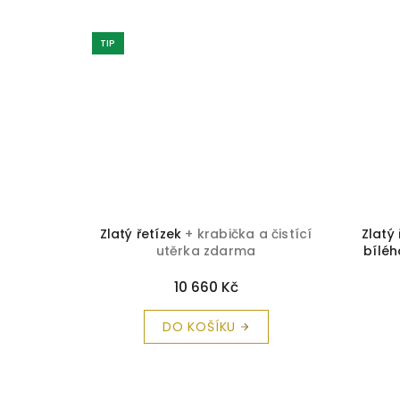
TIP
 čistící
Zlatý řetízek
+ krabička a čistící
Zlatý
utěrka zdarma
bíléh
10 660 Kč
DO KOŠÍKU