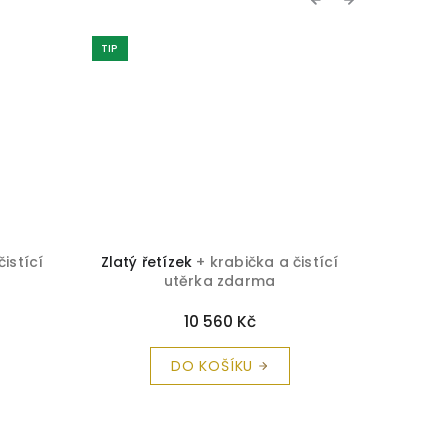
TIP
čistící
Zlatý řetízek
+ krabička a čistící
Zlatý ř
utěrka zdarma
10 560 Kč
DO KOŠÍKU