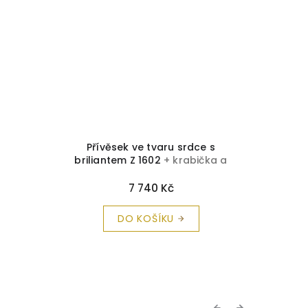
Přívěsek ve tvaru srdce s
Zlatý p
briliantem Z 1602
+ krabička a
čistící utěrka zdarma
7 740 Kč
DO KOŠÍKU
Previous
Next