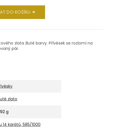
DAT DO KOŠÍKU
átového zlata žluté barvy. Přívěsek se rozlomí na
ovaný pár.
řívěsky
luté zlato
,92 g
u 14 karátů, 585/1000