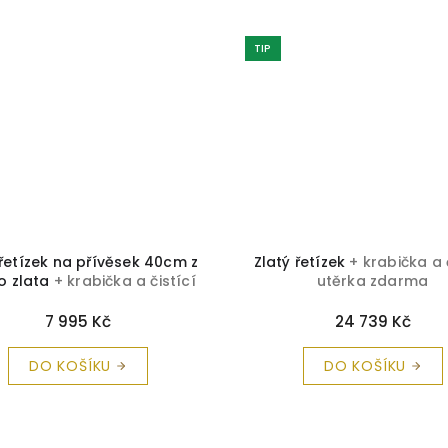
TIP
 řetízek na přívěsek 40cm z
Zlatý řetízek
+ krabička a 
o zlata
+ krabička a čistící
utěrka zdarma
utěrka zdarma
7 995 Kč
24 739 Kč
DO KOŠÍKU
DO KOŠÍKU