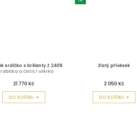
TIP
ek srdíčko s brilianty Z 2409
Zlatý přívěsek
krabička a čistící utěrka
zdarma
21 770 Kč
2 050 Kč
DO KOŠÍKU
DO KOŠÍKU