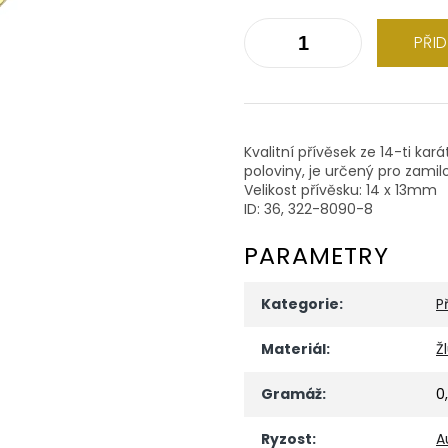
PŘI
Kvalitní přívěsek ze 14-ti kar
poloviny, je určený pro zamil
Velikost přívěsku: 14 x 13mm
ID: 36, 322-8090-8
PARAMETRY
Kategorie
:
P
Materiál
:
Ž
Gramáž
:
0
Ryzost
:
A