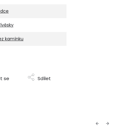
rdce
řívěsky
ez kamínku
t se
Sdílet
Previous
Next