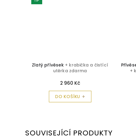
TIP
ského
Zlatý přívěsek
+ krabička a čistící
Přívěs
utěrka zdarma
+ 
2 960 Kč
DO KOŠÍKU
SOUVISEJÍCÍ PRODUKTY