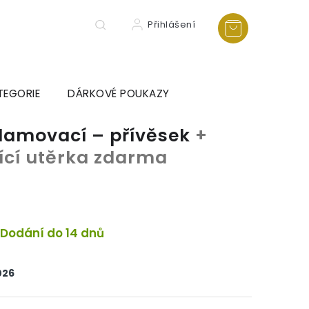
Přihlášení
TEGORIE
DÁRKOVÉ POUKAZY
zlamovací – přívěsek
+
tící utěrka zdarma
Dodání do 14 dnů
026