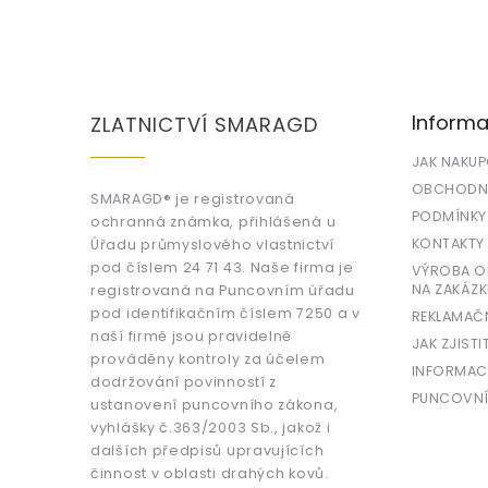
Z
á
p
a
Informa
ZLATNICTVÍ SMARAGD
t
í
JAK NAKU
OBCHODNÍ
SMARAGD® je registrovaná
PODMÍNKY
ochranná známka, přihlášená u
KONTAKTY
Úřadu průmyslového vlastnictví
pod číslem 24 71 43. Naše firma je
VÝROBA OR
NA ZAKÁZK
registrovaná na Puncovním úřadu
pod identifikačním číslem 7250 a v
REKLAMAČ
naší firmě jsou pravidelně
JAK ZJISTI
prováděny kontroly za účelem
INFORMAC
dodržování povinností z
PUNCOVNÍ
ustanovení puncovního zákona,
vyhlášky č.363/2003 Sb., jakož i
dalších předpisů upravujících
činnost v oblasti drahých kovů.