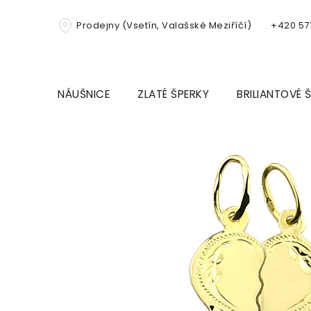
Přejít
na
Prodejny (Vsetín, Valašské Meziříčí)
+420 571
obsah
NÁUŠNICE
ZLATÉ ŠPERKY
BRILIANTOVÉ 