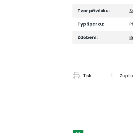
Tvar přívěsku
:
S
Typ šperku
:
P
Zdobení
:
B
Tisk
Zepta