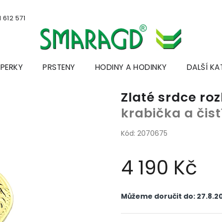
 612 571
ŠPERKY
PRSTENY
HODINY A HODINKY
DALŠÍ KA
Zlaté srdce ro
krabička a čis
Kód:
2070675
4 190 Kč
Měrná
cena:
Můžeme doručit do:
27.8.2