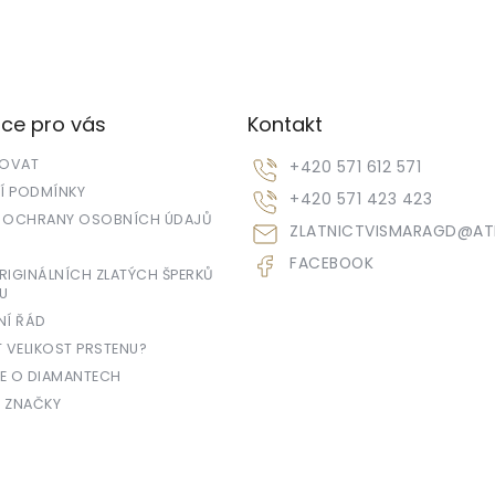
ce pro vás
Kontakt
POVAT
+420 571 612 571
 PODMÍNKY
+420 571 423 423
 OCHRANY OSOBNÍCH ÚDAJŮ
ZLATNICTVISMARAGD
@
AT
FACEBOOK
IGINÁLNÍCH ZLATÝCH ŠPERKŮ
U
NÍ ŘÁD
T VELIKOST PRSTENU?
E O DIAMANTECH
 ZNAČKY