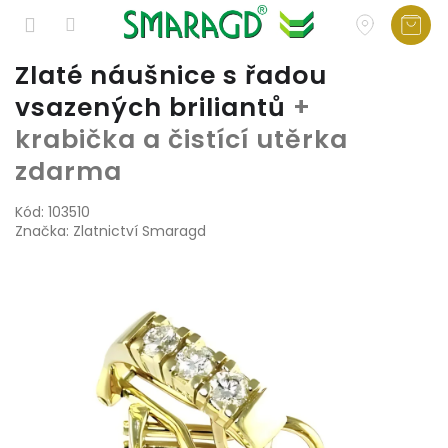
Přejít
Zlaté náušnice s řadou
na
vsazených briliantů
+
obsah
krabička a čistící utěrka
zdarma
Kód:
103510
Značka:
Zlatnictví Smaragd