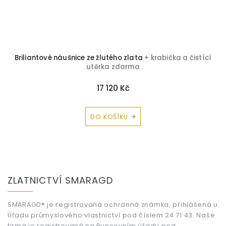
Briliantové náušnice ze žlutého zlata
+ krabička a čistící
utěrka zdarma
17 120 Kč
DO KOŠÍKU
Z
á
ZLATNICTVÍ SMARAGD
p
a
t
SMARAGD® je registrovaná ochranná známka, přihlášená u
Úřadu průmyslového vlastnictví pod číslem 24 71 43. Naše
í
firma je registrovaná na Puncovním úřadu pod