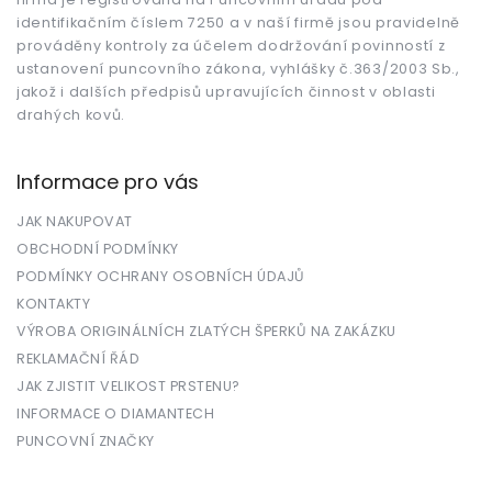
identifikačním číslem 7250 a v naší firmě jsou pravidelně
prováděny kontroly za účelem dodržování povinností z
ustanovení puncovního zákona, vyhlášky č.363/2003 Sb.,
jakož i dalších předpisů upravujících činnost v oblasti
drahých kovů.
Informace pro vás
JAK NAKUPOVAT
OBCHODNÍ PODMÍNKY
PODMÍNKY OCHRANY OSOBNÍCH ÚDAJŮ
KONTAKTY
VÝROBA ORIGINÁLNÍCH ZLATÝCH ŠPERKŮ NA ZAKÁZKU
REKLAMAČNÍ ŘÁD
JAK ZJISTIT VELIKOST PRSTENU?
INFORMACE O DIAMANTECH
PUNCOVNÍ ZNAČKY