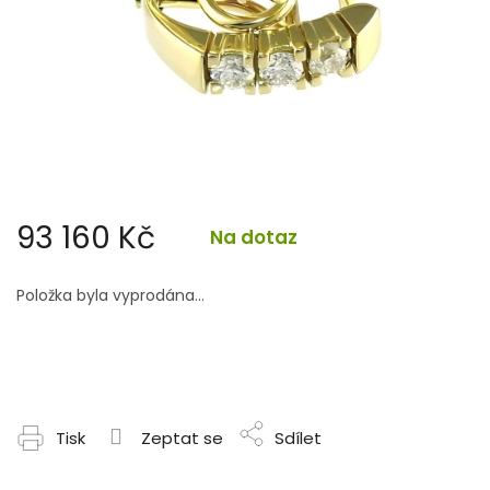
93 160 Kč
Na dotaz
Měrná
cena:
Položka byla vyprodána…
Tisk
Zeptat se
Sdílet