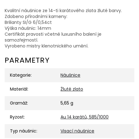
Kvalitní náušnice ze 14-ti karátového zlata žluté barvy.
Zdobeno přírodními kameny:
Brilianty SI/G 6/0,54ct
Výška náušnic: 14mm
Certifikát pravosti včetně luxusního balení je
samozřejmostí.
Vyrobeno mistry klenotnického umění.
PARAMETRY
Kategorie
:
Náušnice
Materiál
:
Žluté zlato
Gramáž
:
5,65 g
Ryzost
:
Au 14 karátů, 585/1000
Typ náušnic
:
Visací náušnice