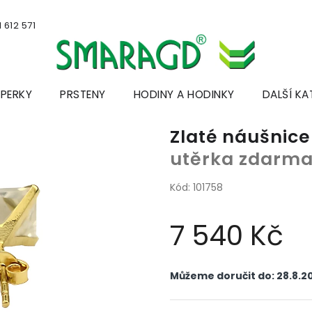
 612 571
ŠPERKY
PRSTENY
HODINY A HODINKY
DALŠÍ KA
Zlaté náušni
utěrka zdarm
Kód:
101758
7 540 Kč
Měrná
cena:
Můžeme doručit do:
28.8.2