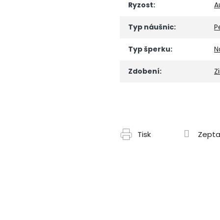
Ryzost
:
A
Typ náušnic
:
P
Typ šperku
:
N
Zdobení
:
Z
Tisk
Zepta