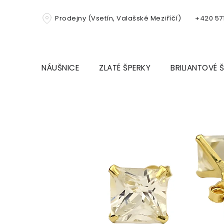
Přejít
na
Prodejny (Vsetín, Valašské Meziříčí)
+420 571
obsah
NÁUŠNICE
ZLATÉ ŠPERKY
BRILIANTOVÉ 