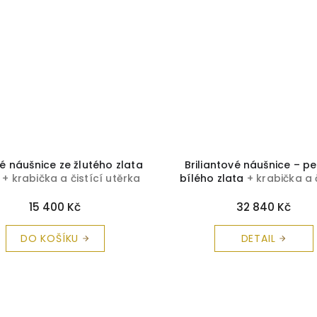
é náušnice ze žlutého zlata
Briliantové náušnice – pe
m
+ krabička a čistící utěrka
bílého zlata
+ krabička a 
zdarma
utěrka zdarma
15 400 Kč
32 840 Kč
DO KOŠÍKU
DETAIL