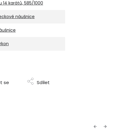
u 14 karátů, 585/1000
eckové náušnice
áušnice
irkon
t se
Sdílet
Previous
Next