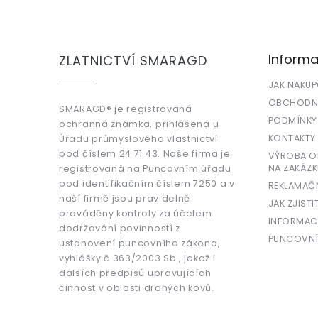
Z
á
p
a
Informa
ZLATNICTVÍ SMARAGD
t
í
JAK NAKU
OBCHODNÍ
SMARAGD® je registrovaná
PODMÍNKY
ochranná známka, přihlášená u
KONTAKTY
Úřadu průmyslového vlastnictví
pod číslem 24 71 43. Naše firma je
VÝROBA OR
NA ZAKÁZK
registrovaná na Puncovním úřadu
pod identifikačním číslem 7250 a v
REKLAMAČ
naší firmě jsou pravidelně
JAK ZJISTI
prováděny kontroly za účelem
INFORMAC
dodržování povinností z
PUNCOVNÍ
ustanovení puncovního zákona,
vyhlášky č.363/2003 Sb., jakož i
dalších předpisů upravujících
činnost v oblasti drahých kovů.