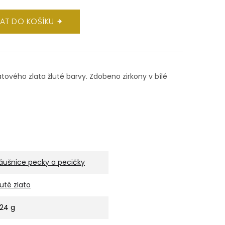
DAT DO KOŠÍKU
átového zlata žluté barvy. Zdobeno zirkony v bílé
áušnice pecky a pecičky
luté zlato
,24 g