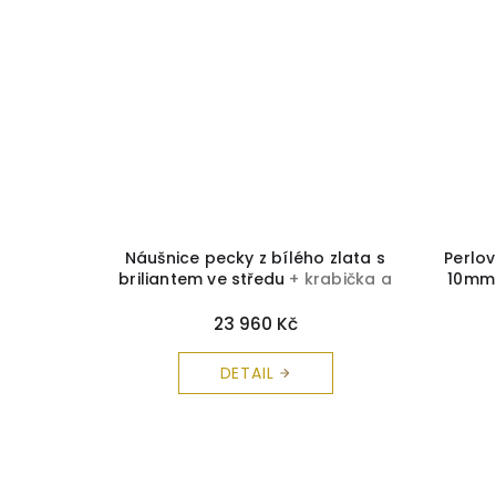
utého Z
Náušnice pecky z bílého zlata s
Perlov
 krabička
briliantem ve středu
+ krabička a
10m
arma
čistící utěrka zdarma
23 960 Kč
DETAIL