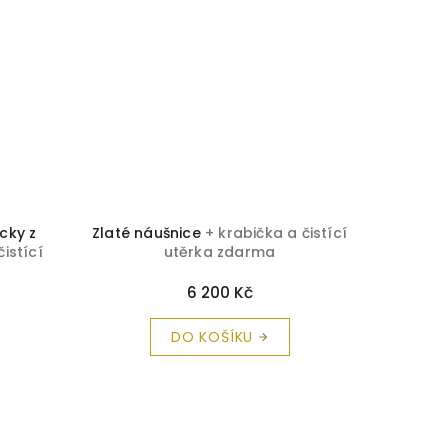
TIP
cky z
Zlaté náušnice
+ krabička a čistící
Pecky 5
čistící
utěrka zdarma
zirkony
6 200 Kč
DO KOŠÍKU