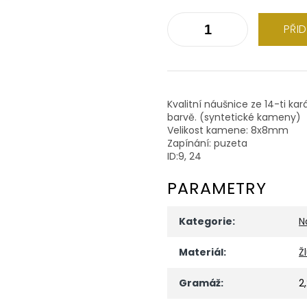
PŘI
Kvalitní náušnice ze 14-ti kar
barvě. (syntetické kameny)
Velikost kamene: 8x8mm
Zapínání: puzeta
ID:9, 24
PARAMETRY
Kategorie
:
N
Materiál
:
Ž
Gramáž
:
2