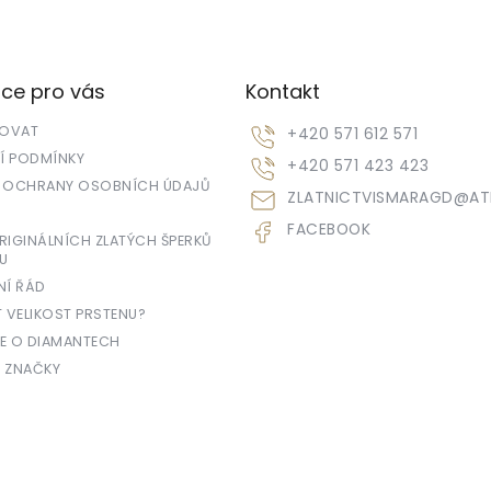
ce pro vás
Kontakt
POVAT
+420 571 612 571
 PODMÍNKY
+420 571 423 423
 OCHRANY OSOBNÍCH ÚDAJŮ
ZLATNICTVISMARAGD
@
AT
FACEBOOK
IGINÁLNÍCH ZLATÝCH ŠPERKŮ
U
NÍ ŘÁD
T VELIKOST PRSTENU?
E O DIAMANTECH
 ZNAČKY