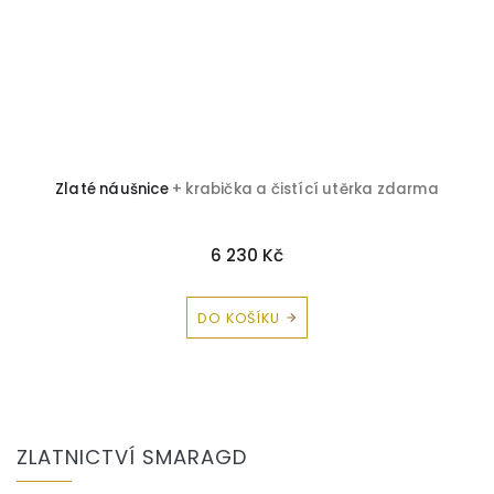
Zlaté náušnice
+ krabička a čistící utěrka zdarma
6 230 Kč
DO KOŠÍKU
Z
á
ZLATNICTVÍ SMARAGD
p
a