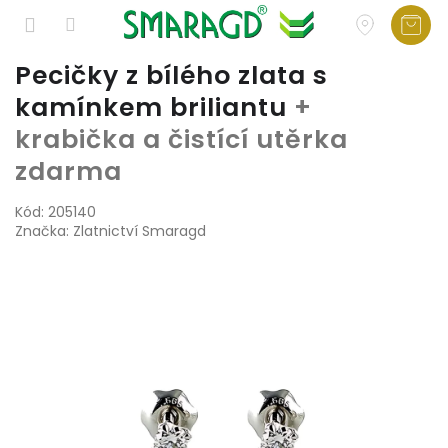
Přejít
Pecičky z bílého zlata s
na
kamínkem briliantu
+
obsah
krabička a čistící utěrka
zdarma
Kód:
205140
Značka:
Zlatnictví Smaragd