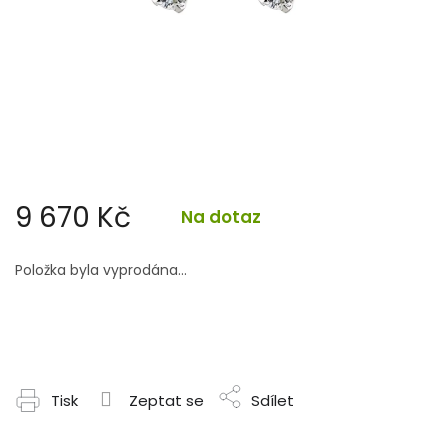
9 670 Kč
Na dotaz
Měrná
cena:
Položka byla vyprodána…
Tisk
Zeptat se
Sdílet