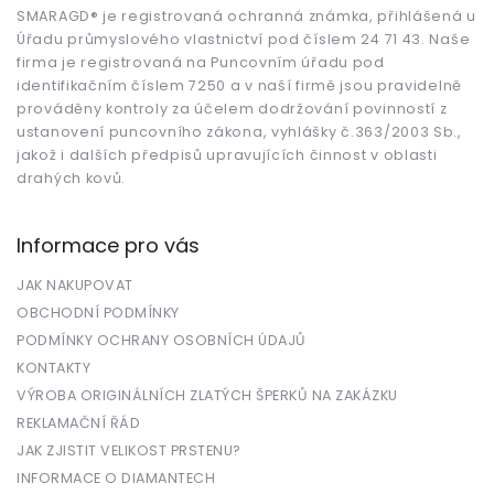
t
SMARAGD® je registrovaná ochranná známka, přihlášená u
Úřadu průmyslového vlastnictví pod číslem 24 71 43. Naše
í
firma je registrovaná na Puncovním úřadu pod
identifikačním číslem 7250 a v naší firmě jsou pravidelně
prováděny kontroly za účelem dodržování povinností z
ustanovení puncovního zákona, vyhlášky č.363/2003 Sb.,
jakož i dalších předpisů upravujících činnost v oblasti
drahých kovů.
Informace pro vás
JAK NAKUPOVAT
OBCHODNÍ PODMÍNKY
PODMÍNKY OCHRANY OSOBNÍCH ÚDAJŮ
KONTAKTY
VÝROBA ORIGINÁLNÍCH ZLATÝCH ŠPERKŮ NA ZAKÁZKU
REKLAMAČNÍ ŘÁD
JAK ZJISTIT VELIKOST PRSTENU?
INFORMACE O DIAMANTECH