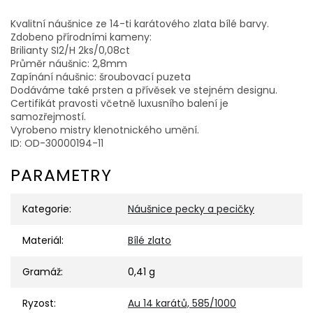
Kvalitní náušnice ze 14-ti karátového zlata bílé barvy.
Zdobeno přírodními kameny:
Brilianty SI2/H 2ks/0,08ct
Průměr náušnic: 2,8mm
Zapínání náušnic: šroubovací puzeta
Dodáváme také prsten a přívěsek ve stejném designu.
Certifikát pravosti včetně luxusního balení je
samozřejmostí.
Vyrobeno mistry klenotnického umění.
ID: OD-30000194-11
PARAMETRY
Kategorie
:
Náušnice pecky a pecičky
Materiál
:
Bílé zlato
Gramáž
:
0,41 g
Ryzost
:
Au 14 karátů, 585/1000