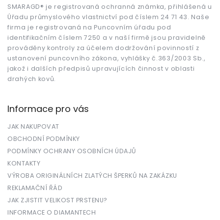
t
SMARAGD® je registrovaná ochranná známka, přihlášená u
Úřadu průmyslového vlastnictví pod číslem 24 71 43. Naše
í
firma je registrovaná na Puncovním úřadu pod
identifikačním číslem 7250 a v naší firmě jsou pravidelně
prováděny kontroly za účelem dodržování povinností z
ustanovení puncovního zákona, vyhlášky č.363/2003 Sb.,
jakož i dalších předpisů upravujících činnost v oblasti
drahých kovů.
Informace pro vás
JAK NAKUPOVAT
OBCHODNÍ PODMÍNKY
PODMÍNKY OCHRANY OSOBNÍCH ÚDAJŮ
KONTAKTY
VÝROBA ORIGINÁLNÍCH ZLATÝCH ŠPERKŮ NA ZAKÁZKU
REKLAMAČNÍ ŘÁD
JAK ZJISTIT VELIKOST PRSTENU?
INFORMACE O DIAMANTECH