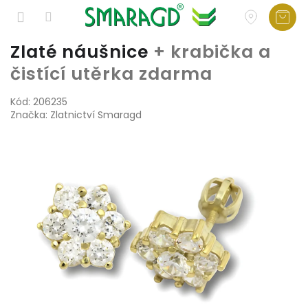
Přejít
Zlaté náušnice
+ krabička a
na
čistící utěrka zdarma
obsah
Kód:
206235
Značka:
Zlatnictví Smaragd