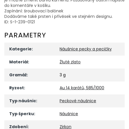
do komentáře v košíku.
Zapínání: šroubovací balónek
Dodáváme také prsten i přívěsek ve stejném designu.
ID: S-1-239-0121
PARAMETRY
Kategorie
:
Náušnice pecky a pecičky
Materiál
:
Žluté zlato
Gramáž
:
3 g
Ryzost
:
Au 14 karátů, 585/1000
Typ náušnic
:
Peckové náušnice
Typ šperku
:
Náušnice
Zdobení
:
Zirkon