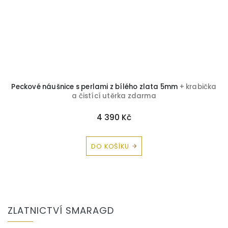
Peckové náušnice s perlami z bílého zlata 5mm
+ krabička
a čistící utěrka zdarma
4 390 Kč
DO KOŠÍKU
Z
á
ZLATNICTVÍ SMARAGD
p
a