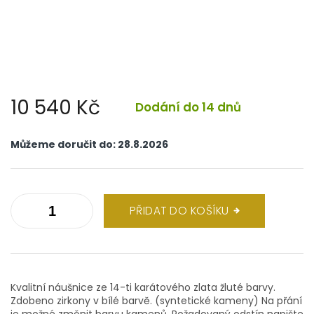
10 540 Kč
Dodání do 14 dnů
Měrná
cena:
Můžeme doručit do:
28.8.2026
PŘIDAT DO KOŠÍKU
Kvalitní náušnice ze 14-ti karátového zlata žluté barvy.
Zdobeno zirkony v bílé barvě. (syntetické kameny) Na přání
je možné změnit barvu kamenů. Požadovaný odstín napište