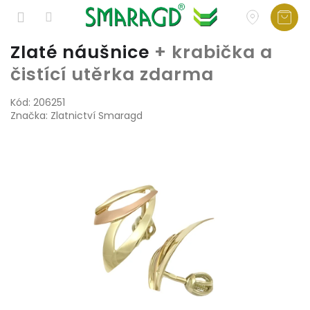
Přejít
Zlaté náušnice
+ krabička a
na
čistící utěrka zdarma
obsah
Kód:
206251
Značka:
Zlatnictví Smaragd