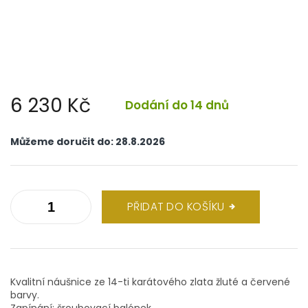
6 230 Kč
Dodání do 14 dnů
Měrná
cena:
Můžeme doručit do:
28.8.2026
PŘIDAT DO KOŠÍKU
Kvalitní náušnice ze 14-ti karátového zlata žluté a červené
barvy.
Zapínání: šroubovací balónek