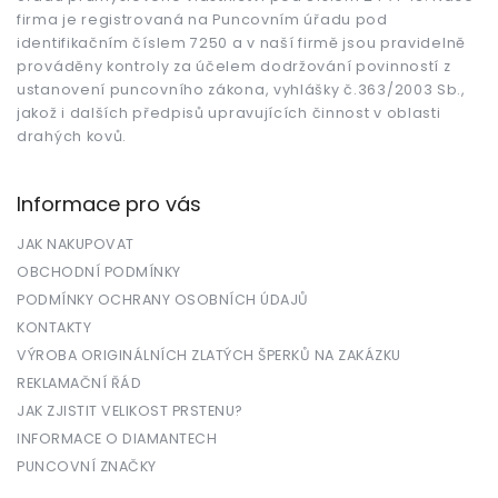
í
firma je registrovaná na Puncovním úřadu pod
identifikačním číslem 7250 a v naší firmě jsou pravidelně
prováděny kontroly za účelem dodržování povinností z
ustanovení puncovního zákona, vyhlášky č.363/2003 Sb.,
jakož i dalších předpisů upravujících činnost v oblasti
drahých kovů.
Informace pro vás
JAK NAKUPOVAT
OBCHODNÍ PODMÍNKY
PODMÍNKY OCHRANY OSOBNÍCH ÚDAJŮ
KONTAKTY
VÝROBA ORIGINÁLNÍCH ZLATÝCH ŠPERKŮ NA ZAKÁZKU
REKLAMAČNÍ ŘÁD
JAK ZJISTIT VELIKOST PRSTENU?
INFORMACE O DIAMANTECH
PUNCOVNÍ ZNAČKY