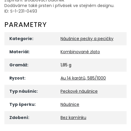
Dodáváme také prsten i přívěsek ve stejném designu.
ID: S-1-231-0493
PARAMETRY
Kategorie
:
Náušnice pecky a pecičky
Materiál
:
Kombinované zlato
Gramáž
:
1,85 g
Ryzost
:
Au 14 karátů, 585/1000
Typ náušnic
:
Peckové náušnice
Typ šperku
:
Náušnice
Zdobení
:
Bez kamínku