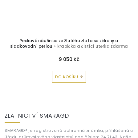
Peckové náušnice ze žlutého zlata se zirkony a
sladkovodní perlou
+ krabička a čistící utěrka zdarma
9 050 Kč
DO KOŠÍKU
Z
á
ZLATNICTVÍ SMARAGD
p
a
t
SMARAGD® je registrovaná ochranná známka, přihlášená u
Úřadu průmyslového vlastnictví pod číslem 24 71 43. Naše