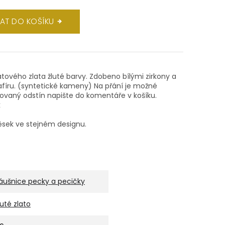
DAT DO KOŠÍKU
rátového zlata žluté barvy. Zdobeno bílými zirkony a
afíru. (syntetické kameny) Na přání je možné
vaný odstín napište do komentáře v košíku.
k
ěsek ve stejném designu.
áušnice pecky a pecičky
luté zlato