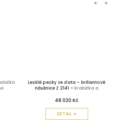
Previous
Next
rabička
Lesklé pecky ze zlata – briliantové
Rubín
ma
náušnice Z 2141
+ krabička a
brili
čistící utěrka zdarma
krabičk
48 020 Kč
DETAIL