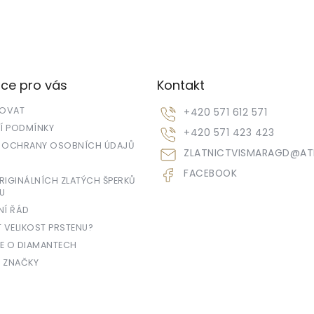
ce pro vás
Kontakt
POVAT
+420 571 612 571
 PODMÍNKY
+420 571 423 423
 OCHRANY OSOBNÍCH ÚDAJŮ
ZLATNICTVISMARAGD
@
AT
FACEBOOK
IGINÁLNÍCH ZLATÝCH ŠPERKŮ
U
NÍ ŘÁD
T VELIKOST PRSTENU?
E O DIAMANTECH
 ZNAČKY