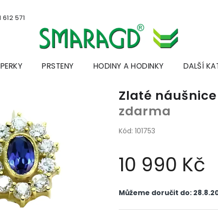
 612 571
ŠPERKY
PRSTENY
HODINY A HODINKY
DALŠÍ KA
Zlaté náušnic
zdarma
Kód:
101753
10 990 Kč
Měrná
cena:
Můžeme doručit do:
28.8.2