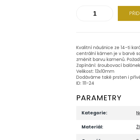
PŘI
Kvalitní náušnice ze 14-ti ka
centrální kámen je v barvě s
změnit barvu kamenů. Požado
Zapínání: šroubovací balóne
Velikost: 13x10mm
Dodáváme také prsten i přív
ID: 111-24
PARAMETRY
Kategorie
:
N
Materiál
:
Ž