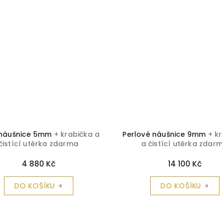
 náušnice 5mm
+ krabička a
Perlové náušnice 9mm
+ k
čistící utěrka zdarma
a čistící utěrka zdar
4 880 Kč
14 100 Kč
DO KOŠÍKU
DO KOŠÍKU