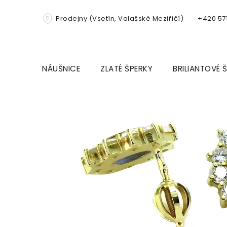
Přejít
na
Prodejny (Vsetín, Valašské Meziříčí)
+420 571
obsah
NÁUŠNICE
ZLATÉ ŠPERKY
BRILIANTOVÉ 