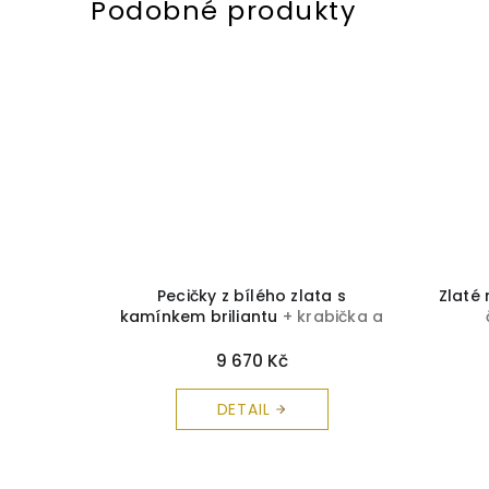
ice z
Pecičky z bílého zlata s
Zlaté
lianty
+
kamínkem briliantu
+ krabička a
a zdarma
čistící utěrka zdarma
9 670 Kč
DETAIL