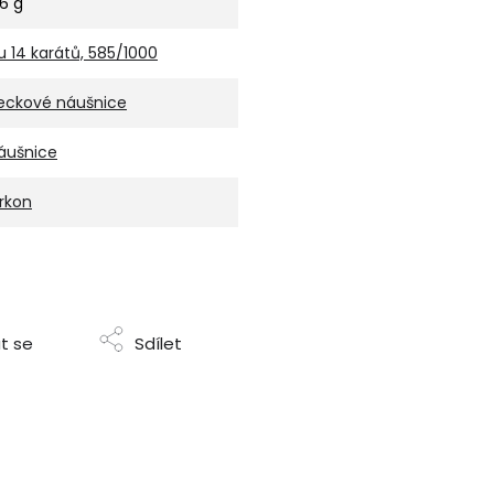
,6 g
u 14 karátů, 585/1000
eckové náušnice
áušnice
irkon
t se
Sdílet