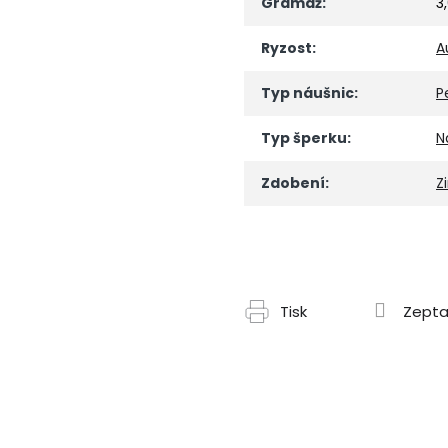
Gramáž
:
3
Ryzost
:
A
Typ náušnic
:
P
Typ šperku
:
N
Zdobení
:
Z
Tisk
Zepta