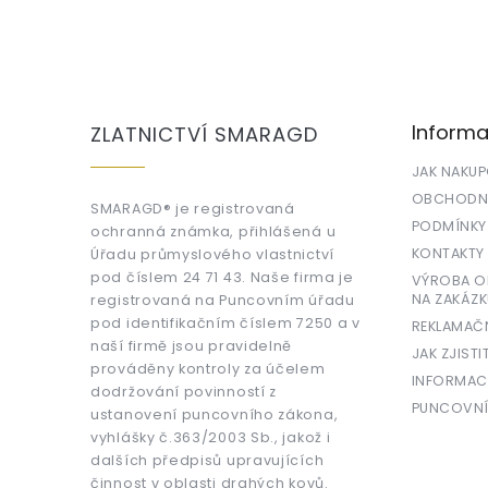
Z
á
p
a
Informa
ZLATNICTVÍ SMARAGD
t
í
JAK NAKU
OBCHODNÍ
SMARAGD® je registrovaná
PODMÍNKY
ochranná známka, přihlášená u
KONTAKTY
Úřadu průmyslového vlastnictví
pod číslem 24 71 43. Naše firma je
VÝROBA OR
NA ZAKÁZK
registrovaná na Puncovním úřadu
pod identifikačním číslem 7250 a v
REKLAMAČ
naší firmě jsou pravidelně
JAK ZJISTI
prováděny kontroly za účelem
INFORMAC
dodržování povinností z
PUNCOVNÍ
ustanovení puncovního zákona,
vyhlášky č.363/2003 Sb., jakož i
dalších předpisů upravujících
činnost v oblasti drahých kovů.