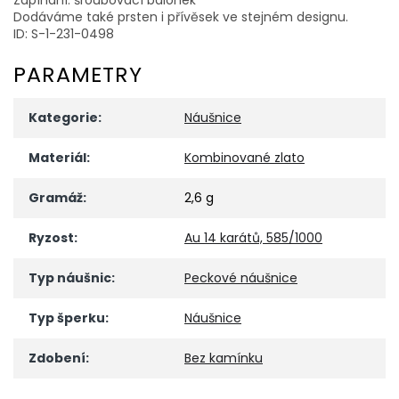
Dodáváme také prsten i přívěsek ve stejném designu.
ID: S-1-231-0498
PARAMETRY
Kategorie
:
Náušnice
Materiál
:
Kombinované zlato
Gramáž
:
2,6 g
Ryzost
:
Au 14 karátů, 585/1000
Typ náušnic
:
Peckové náušnice
Typ šperku
:
Náušnice
Zdobení
:
Bez kamínku