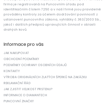
í
firma je registrovaná na Puncovním úřadu pod
identifikačním číslem 7250 a v naší firmě jsou pravidelně
prováděny kontroly za účelem dodržování povinností z
ustanovení puncovního zákona, vyhlášky č.363/2003 Sb.,
jakož i dalších předpisů upravujících činnost v oblasti
drahých kovů.
Informace pro vás
JAK NAKUPOVAT
OBCHODNÍ PODMÍNKY
PODMÍNKY OCHRANY OSOBNÍCH ÚDAJŮ
KONTAKTY
VÝROBA ORIGINÁLNÍCH ZLATÝCH ŠPERKŮ NA ZAKÁZKU
REKLAMAČNÍ ŘÁD
JAK ZJISTIT VELIKOST PRSTENU?
INFORMACE O DIAMANTECH
PUNCOVNÍ ZNAČKY