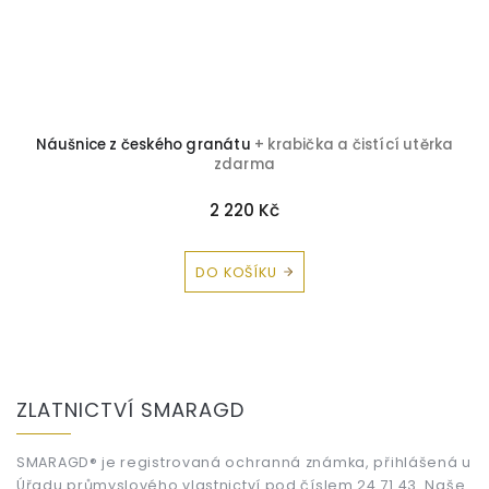
Náušnice z českého granátu
+ krabička a čistící utěrka
zdarma
2 220 Kč
DO KOŠÍKU
Z
á
ZLATNICTVÍ SMARAGD
p
a
t
SMARAGD® je registrovaná ochranná známka, přihlášená u
Úřadu průmyslového vlastnictví pod číslem 24 71 43. Naše