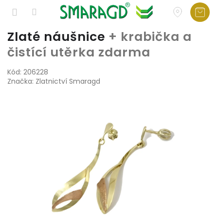
Přejít
Zlaté náušnice
+ krabička a
na
čistící utěrka zdarma
obsah
Kód:
206228
Značka:
Zlatnictví Smaragd