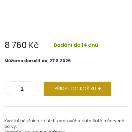
8 760 Kč
Dodání do 14 dnů
Měrná
cena:
Můžeme doručit do:
27.8.2026
PŘIDAT DO KOŠÍKU
Kvalitní náušnice ze 14-ti karátového zlata žluté a červené
barvy.
Zapínání: šroubovací balónek