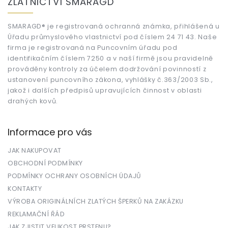
ZLATNICTVÍ SMARAGD
p
a
t
SMARAGD® je registrovaná ochranná známka, přihlášená u
Úřadu průmyslového vlastnictví pod číslem 24 71 43. Naše
í
firma je registrovaná na Puncovním úřadu pod
identifikačním číslem 7250 a v naší firmě jsou pravidelně
prováděny kontroly za účelem dodržování povinností z
ustanovení puncovního zákona, vyhlášky č.363/2003 Sb.,
jakož i dalších předpisů upravujících činnost v oblasti
drahých kovů.
Informace pro vás
JAK NAKUPOVAT
OBCHODNÍ PODMÍNKY
PODMÍNKY OCHRANY OSOBNÍCH ÚDAJŮ
KONTAKTY
VÝROBA ORIGINÁLNÍCH ZLATÝCH ŠPERKŮ NA ZAKÁZKU
REKLAMAČNÍ ŘÁD
JAK ZJISTIT VELIKOST PRSTENU?