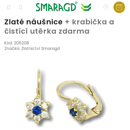
Přejít
Zlaté náušnice
+ krabička a
na
čistící utěrka zdarma
obsah
Kód:
206208
Značka:
Zlatnictví Smaragd