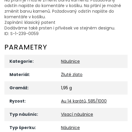
odstín napište do komentáře v košíku. Na přání je možné
změnit barvu kamenů. Požadovaný odstín napište do
komentáře v košíku.
Zapínání: klasický patent
Dodáváme také prsten i přívěsek ve stejném designu.
ID: S-1-239-0059
PARAMETRY
Kategorie
:
Náušnice
Materiál
:
Žluté zlato
Gramáž
:
1,95 g
Ryzost
:
Au 14 karátů, 585/1000
Typ náušnic
:
Visací náušnice
Typ šperku
:
Náušnice