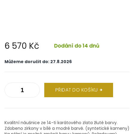
6 570 Kč
Dodání do 14 dnů
Měrná
cena:
Můžeme doručit do:
27.8.2026
PŘIDAT DO KOŠÍKU
Kvalitní náušnice ze 14-ti karátového zlata žluté barvy.
Zdobeno zirkony v bílé a modré barvě. (syntetické kameny)
Na přání je možné změnit barvu kamenů. Požadovaný