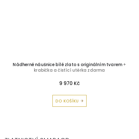
Nádherné náušnice bílé zlato s originálním tvarem
+
krabička a čistící utěrka zdarma
9 970 Kč
DO KOŠÍKU
Z
á