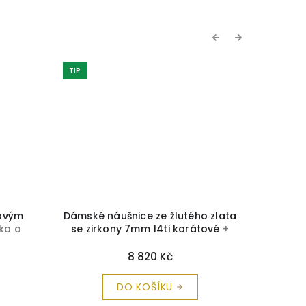
Previous
Next
TIP
NOVINKA
TIP
novým
Dámské náušnice ze žlutého zlata
Zlaté n
čka a
se zirkony 7mm 14ti karátové
+
a
krabička a čistící utěrka zdarma
8 820 Kč
DO KOŠÍKU