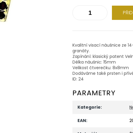
PŘI
Kvalitní visací náušnice ze 1
granáty.
Zapínání: klasický patent Vel
Délka náušnic: 15mm
Velikost čtverečku: 8x8mm
Dodáváme také prsten i přív
ID: 24
PARAMETRY
Kategorie
:
N
EAN
:
2