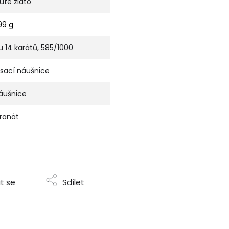
luté zlato
,99 g
u 14 karátů, 585/1000
isací náušnice
áušnice
ranát
t se
Sdílet