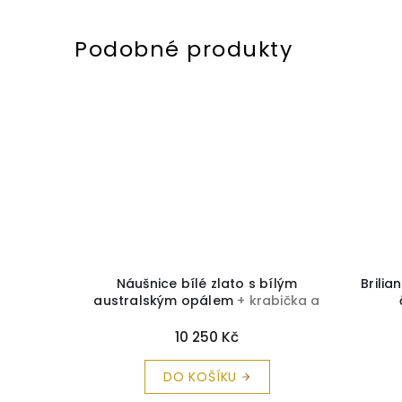
lata
+
Náušnice bílé zlato s bílým
Brilia
a zdarma
australským opálem
+ krabička a
čistící utěrka zdarma
10 250 Kč
DO KOŠÍKU