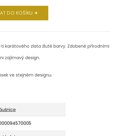
DAT DO KOŠÍKU
4-ti karátového zlata žluté barvy. Zdobené přírodními
mi zajímavý design.
ěsek ve stejném designu.
áušnice
000094570005