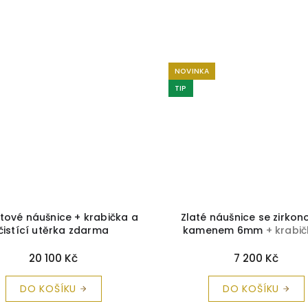
NOVINKA
TIP
ntové náušnice + krabička a
Zlaté náušnice se zirko
čistící utěrka zdarma
kamenem 6mm
+ krabi
čistící utěrka zdarm
20 100 Kč
7 200 Kč
DO KOŠÍKU
DO KOŠÍKU