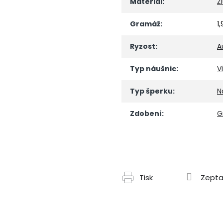
Materiál
:
Ž
Gramáž
:
1
Ryzost
:
A
Typ náušnic
:
V
Typ šperku
:
N
Zdobení
:
G
Tisk
Zepta