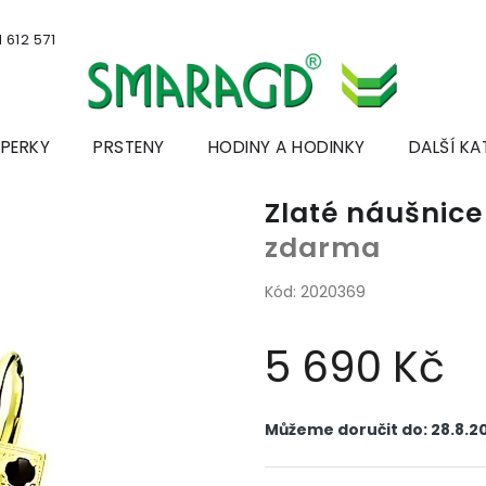
 612 571
ŠPERKY
PRSTENY
HODINY A HODINKY
DALŠÍ KA
Zlaté náušnic
zdarma
Kód:
2020369
5 690 Kč
Měrná
cena:
Můžeme doručit do:
28.8.2