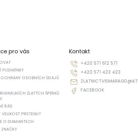
ce pro vás
Kontakt
POVAT
+420 571 612 571
 PODMÍNKY
+420 571 423 423
 OCHRANY OSOBNÍCH ÚDAJŮ
ZLATNICTVISMARAGD
@
AT
FACEBOOK
IGINÁLNÍCH ZLATÝCH ŠPERKŮ
U
NÍ ŘÁD
T VELIKOST PRSTENU?
E O DIAMANTECH
 ZNAČKY