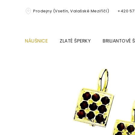
Přejít
na
Prodejny (Vsetín, Valašské Meziříčí)
+420 571
obsah
NÁUŠNICE
ZLATÉ ŠPERKY
BRILIANTOVÉ 