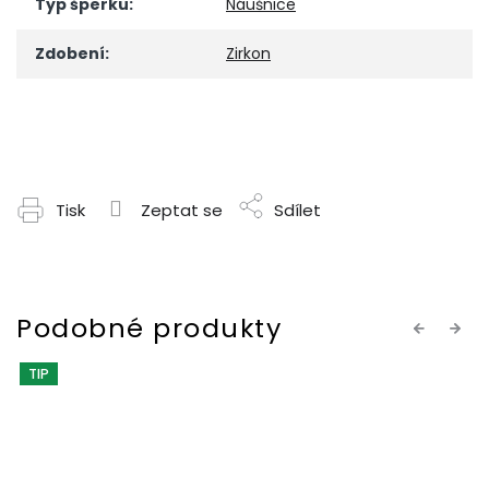
Typ šperku
:
Náušnice
Zdobení
:
Zirkon
Tisk
Zeptat se
Sdílet
Previous
Next
TIP