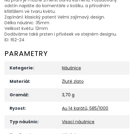
odstín napište do komentáře v košíku. a přírodním
křišťálem ve tvaru květu.
Zapínání: klasický patent Velmi zajímavý design.
Délka náušnic: 35mm
Velikost květu: 12mm
Dodáváme také prsten i přívěsek ve stejném designu.
ID: 162-24
PARAMETRY
Kategorie
:
Náušnice
Materiál
:
Žluté zlato
Gramáž
:
3,70 g
Ryzost
:
Au 14 karátů, 585/1000
Typ náušnic
:
Visací náušnice