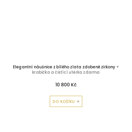
Elegantní náušnice z bílého zlata zdobené zirkony
+
krabička a čistící utěrka zdarma
10 800 Kč
DO KOŠÍKU
Z