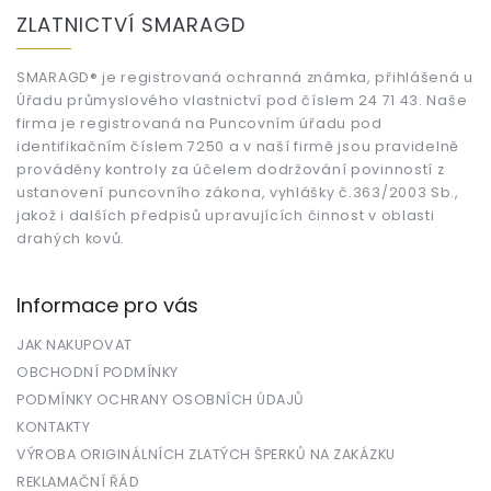
á
ZLATNICTVÍ SMARAGD
p
a
t
SMARAGD® je registrovaná ochranná známka, přihlášená u
Úřadu průmyslového vlastnictví pod číslem 24 71 43. Naše
í
firma je registrovaná na Puncovním úřadu pod
identifikačním číslem 7250 a v naší firmě jsou pravidelně
prováděny kontroly za účelem dodržování povinností z
ustanovení puncovního zákona, vyhlášky č.363/2003 Sb.,
jakož i dalších předpisů upravujících činnost v oblasti
drahých kovů.
Informace pro vás
JAK NAKUPOVAT
OBCHODNÍ PODMÍNKY
PODMÍNKY OCHRANY OSOBNÍCH ÚDAJŮ
KONTAKTY
VÝROBA ORIGINÁLNÍCH ZLATÝCH ŠPERKŮ NA ZAKÁZKU
REKLAMAČNÍ ŘÁD