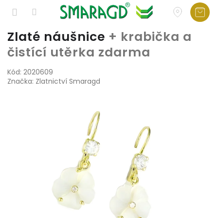
Přejít
Zlaté náušnice
+ krabička a
na
čistící utěrka zdarma
obsah
Kód:
2020609
Značka:
Zlatnictví Smaragd