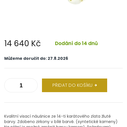
14 640 Kč
Dodání do 14 dnů
Měrná
cena:
Můžeme doručit do:
27.8.2026
PŘIDAT DO KOŠÍKU
Kvalitní visací náušnice ze 14-ti karátového zlata žluté
barvy. Zdobeno zirkony v bílé barvě. (syntetické kameny)
Na přání je možné změnit barvu kamenů. Požadovaný