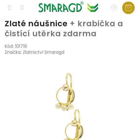
Přejít
Zlaté náušnice
+ krabička a
na
čistící utěrka zdarma
obsah
Kód:
101716
Značka:
Zlatnictví Smaragd