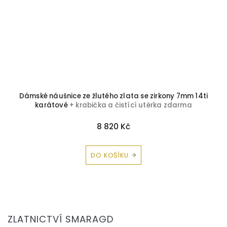
Dámské náušnice ze žlutého zlata se zirkony 7mm 14ti
karátové
+ krabička a čistící utěrka zdarma
8 820 Kč
DO KOŠÍKU
Z
á
ZLATNICTVÍ SMARAGD
p