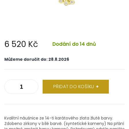
6 520 Kč
Dodání do 14 dnů
Měrná
cena:
Můžeme doručit do:
28.8.2026
PŘIDAT DO KOŠÍKU
Kvalitní náušnice ze 14-ti karátového zlata žluté barvy.
Zdobeno zirkony v bílé barvě. (syntetické kameny) Na přání
je možné změnit barvu kamenů. Požadovaný odstín napište