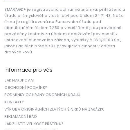
a
t
SMARAGD® je registrovaná ochranná známka, přihlášená u
Úřadu průmyslového vlastnictví pod číslem 24 71 43. Naše
í
firma je registrovaná na Puncovním úřadu pod
identifikačním číslem 7250 a v naší firmě jsou pravidelně
prováděny kontroly za účelem dodržování povinností z
ustanovení puncovního zákona, vyhlášky č.363/2003 Sb.,
jakož i dalších předpisů upravujících činnost v oblasti
drahých kovů.
Informace pro vás
JAK NAKUPOVAT
OBCHODNÍ PODMÍNKY
PODMÍNKY OCHRANY OSOBNÍCH ÚDAJŮ
KONTAKTY
VÝROBA ORIGINÁLNÍCH ZLATÝCH ŠPERKŮ NA ZAKÁZKU
REKLAMAČNÍ ŘÁD
JAK ZJISTIT VELIKOST PRSTENU?