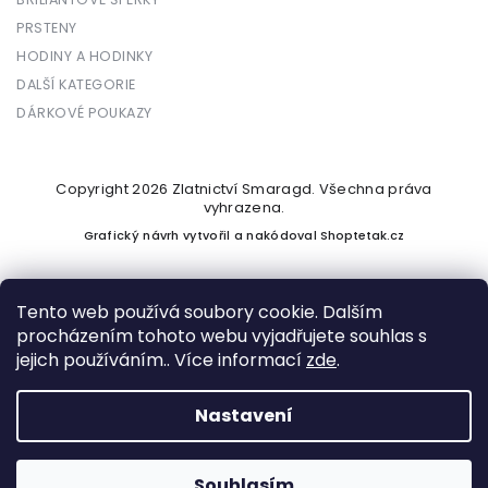
PRSTENY
HODINY A HODINKY
DALŠÍ KATEGORIE
DÁRKOVÉ POUKAZY
Copyright 2026
Zlatnictví Smaragd
. Všechna práva
vyhrazena.
Grafický návrh vytvořil a nakódoval
Shoptetak.cz
Tento web používá soubory cookie. Dalším
procházením tohoto webu vyjadřujete souhlas s
Vytvořil Shoptet
jejich používáním.. Více informací
zde
.
Nastavení
Podle zákona o evidenci tržeb je prodávající povinen vystavit
kupujícímu účtenku. Zároveň je povinen zaevidovat přijatou
tržbu u správce daně online; v případě technického výpadku
Souhlasím
pak nejpozději do 48 hodin.