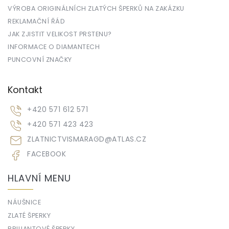
VÝROBA ORIGINÁLNÍCH ZLATÝCH ŠPERKŮ NA ZAKÁZKU
REKLAMAČNÍ ŘÁD
JAK ZJISTIT VELIKOST PRSTENU?
INFORMACE O DIAMANTECH
PUNCOVNÍ ZNAČKY
Kontakt
+420 571 612 571
+420 571 423 423
ZLATNICTVISMARAGD
@
ATLAS.CZ
FACEBOOK
HLAVNÍ MENU
NÁUŠNICE
ZLATÉ ŠPERKY
BRILIANTOVÉ ŠPERKY