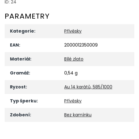
ID: 24
PARAMETRY
Kategorie
:
Přívěsky
EAN
:
2000012350009
Materiál
:
Bílé zlato
Gramáž
:
0,54 g
Ryzost
:
Au 14 karátů, 585/1000
Typ šperku
:
Přívěsky
Zdobení
:
Bez kamínku