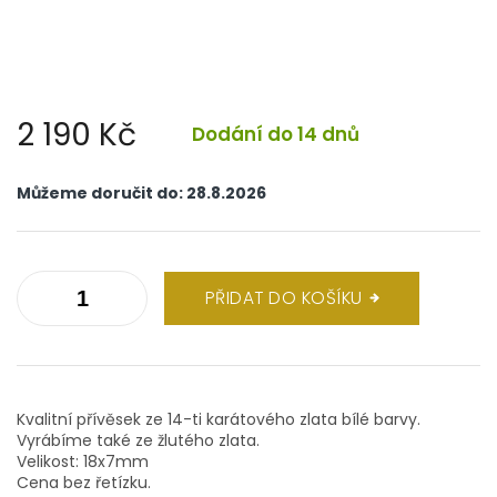
2 190 Kč
Dodání do 14 dnů
Měrná
cena:
Můžeme doručit do:
28.8.2026
PŘIDAT DO KOŠÍKU
Kvalitní přívěsek ze 14-ti karátového zlata bílé barvy.
Vyrábíme také ze žlutého zlata.
Velikost: 18x7mm
Cena bez řetízku.