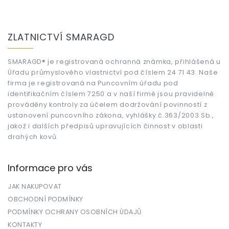
Z
á
ZLATNICTVÍ SMARAGD
p
a
t
SMARAGD® je registrovaná ochranná známka, přihlášená u
Úřadu průmyslového vlastnictví pod číslem 24 71 43. Naše
í
firma je registrovaná na Puncovním úřadu pod
identifikačním číslem 7250 a v naší firmě jsou pravidelně
prováděny kontroly za účelem dodržování povinností z
ustanovení puncovního zákona, vyhlášky č.363/2003 Sb.,
jakož i dalších předpisů upravujících činnost v oblasti
drahých kovů.
Informace pro vás
JAK NAKUPOVAT
OBCHODNÍ PODMÍNKY
PODMÍNKY OCHRANY OSOBNÍCH ÚDAJŮ
KONTAKTY