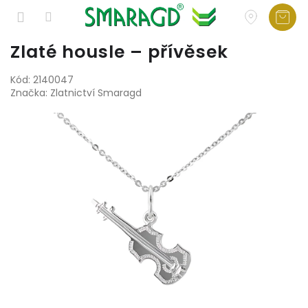
Přejít
Zlaté housle – přívěsek
na
obsah
Kód:
2140047
Značka:
Zlatnictví Smaragd