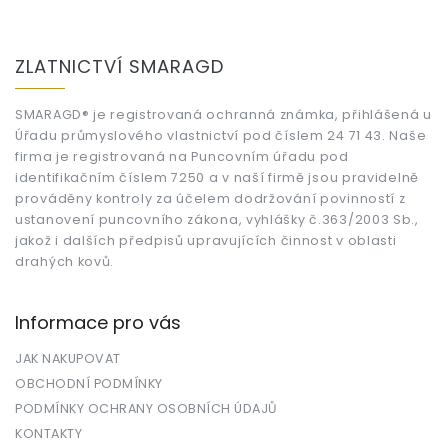
Z
á
ZLATNICTVÍ SMARAGD
p
a
t
SMARAGD® je registrovaná ochranná známka, přihlášená u
Úřadu průmyslového vlastnictví pod číslem 24 71 43. Naše
í
firma je registrovaná na Puncovním úřadu pod
identifikačním číslem 7250 a v naší firmě jsou pravidelně
prováděny kontroly za účelem dodržování povinností z
ustanovení puncovního zákona, vyhlášky č.363/2003 Sb.,
jakož i dalších předpisů upravujících činnost v oblasti
drahých kovů.
Informace pro vás
JAK NAKUPOVAT
OBCHODNÍ PODMÍNKY
PODMÍNKY OCHRANY OSOBNÍCH ÚDAJŮ
KONTAKTY