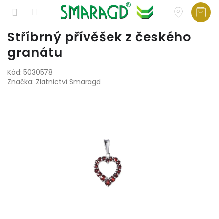
Přejít
Stříbrný přívěšek z českého
na
granátu
obsah
Kód:
5030578
Značka:
Zlatnictví Smaragd