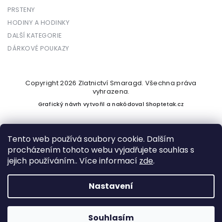
PRSTENY
HODINY A HODINKY
DALŠÍ KATEGORIE
DÁRKOVÉ POUKAZY
Copyright 2026
Zlatnictví Smaragd
. Všechna práva
vyhrazena.
Grafický návrh vytvořil a nakódoval
Shoptetak.cz
Tento web používá soubory cookie. Dalším
procházením tohoto webu vyjadřujete souhlas s
Vytvořil Shoptet
jejich používáním.. Více informací
zde
.
Nastavení
Podle zákona o evidenci tržeb je prodávající povinen vystavit
kupujícímu účtenku. Zároveň je povinen zaevidovat přijatou
tržbu u správce daně online; v případě technického výpadku
Souhlasím
pak nejpozději do 48 hodin.