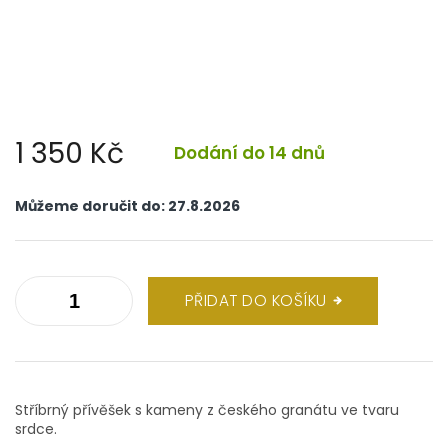
1 350 Kč
Dodání do 14 dnů
Měrná
cena:
Můžeme doručit do:
27.8.2026
PŘIDAT DO KOŠÍKU
Stříbrný přívěšek s kameny z českého granátu ve tvaru
srdce.