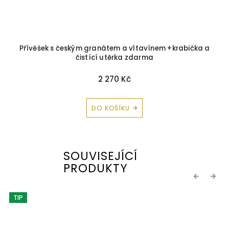
Přívěšek s českým granátem a vltavínem +krabička a
čistící utěrka zdarma
2 270 Kč
DO KOŠÍKU
SOUVISEJÍCÍ
PRODUKTY
Previous
Next
TIP