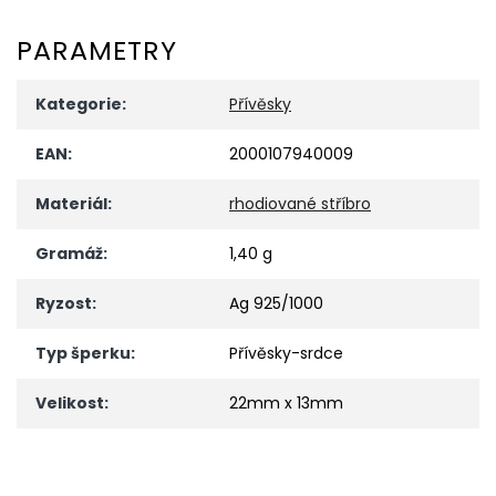
PARAMETRY
Kategorie
:
Přívěsky
EAN
:
2000107940009
Materiál
:
rhodiované stříbro
Gramáž
:
1,40 g
Ryzost
:
Ag 925/1000
Typ šperku
:
Přívěsky-srdce
Velikost
:
22mm x 13mm