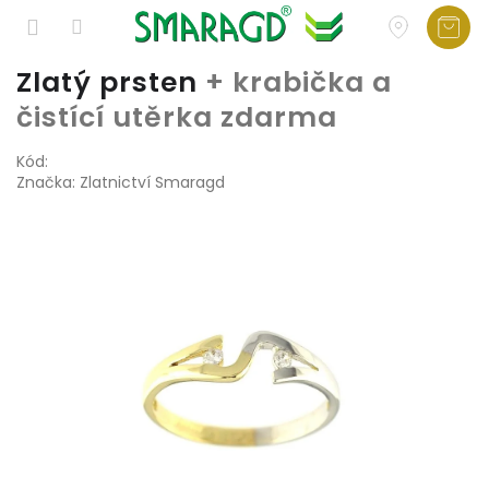
Přejít
Zlatý prsten
+ krabička a
na
čistící utěrka zdarma
obsah
Kód:
Značka:
Zlatnictví Smaragd