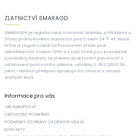
Z
á
ZLATNICTVÍ SMARAGD
p
a
t
SMARAGD® je registrovaná ochranná známka, přihlášená u
Úřadu průmyslového vlastnictví pod číslem 24 71 43. Naše
í
firma je registrovaná na Puncovním úřadu pod
identifikačním číslem 7250 a v naší firmě jsou pravidelně
prováděny kontroly za účelem dodržování povinností z
ustanovení puncovního zákona, vyhlášky č.363/2003 Sb.,
jakož i dalších předpisů upravujících činnost v oblasti
drahých kovů.
Informace pro vás
JAK NAKUPOVAT
OBCHODNÍ PODMÍNKY
PODMÍNKY OCHRANY OSOBNÍCH ÚDAJŮ
KONTAKTY