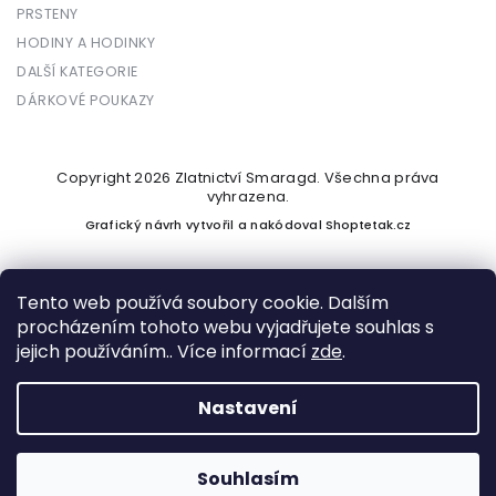
PRSTENY
HODINY A HODINKY
DALŠÍ KATEGORIE
DÁRKOVÉ POUKAZY
Copyright 2026
Zlatnictví Smaragd
. Všechna práva
vyhrazena.
Grafický návrh vytvořil a nakódoval
Shoptetak.cz
Tento web používá soubory cookie. Dalším
procházením tohoto webu vyjadřujete souhlas s
Vytvořil Shoptet
jejich používáním.. Více informací
zde
.
Nastavení
Podle zákona o evidenci tržeb je prodávající povinen vystavit
kupujícímu účtenku. Zároveň je povinen zaevidovat přijatou
tržbu u správce daně online; v případě technického výpadku
Souhlasím
pak nejpozději do 48 hodin.