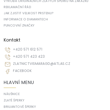
VÝROBA ORIGINÁLNÍCH ZLATÝCH ŠPERKŮ NA ZAKÁZKU
REKLAMAČNÍ ŘÁD
JAK ZJISTIT VELIKOST PRSTENU?
INFORMACE O DIAMANTECH
PUNCOVNÍ ZNAČKY
Kontakt
+420 571 612 571
+420 571 423 423
ZLATNICTVISMARAGD
@
ATLAS.CZ
FACEBOOK
HLAVNÍ MENU
NÁUŠNICE
ZLATÉ ŠPERKY
BRILIANTOVÉ ŠPERKY