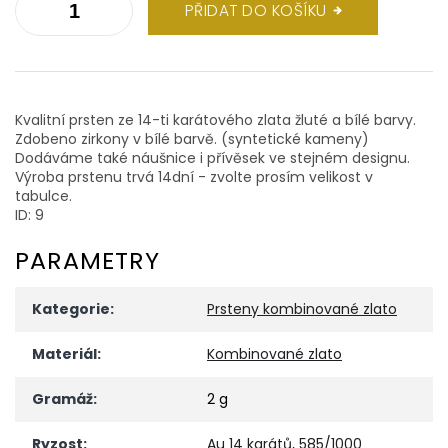
PŘIDAT DO KOŠÍKU
Kvalitní prsten ze 14-ti karátového zlata žluté a bílé barvy.
Zdobeno zirkony v bílé barvě. (syntetické kameny)
Dodáváme také náušnice i přívěsek ve stejném designu.
Výroba prstenu trvá 14dní - zvolte prosím velikost v
tabulce.
ID: 9
PARAMETRY
Kategorie
:
Prsteny kombinované zlato
Materiál
:
Kombinované zlato
Gramáž
:
2 g
Ryzost
:
Au 14 karátů, 585/1000