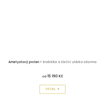
Ametystový prsten
+ krabička a čistící utěrka zdarma
15 190 Kč
od
DETAIL