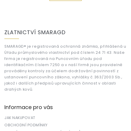
Z
á
ZLATNICTVÍ SMARAGD
p
a
t
SMARAGD® je registrovaná ochranná známka, přihlášená u
Úřadu průmyslového vlastnictví pod číslem 24 71 43. Naše
í
firma je registrovaná na Puncovním úřadu pod
identifikačním číslem 7250 a v naší firmě jsou pravidelně
prováděny kontroly za účelem dodržování povinností z
ustanovení puncovního zákona, vyhlášky č.363/2003 Sb.,
jakož i dalších předpisů upravujících činnost v oblasti
drahých kovů.
Informace pro vás
JAK NAKUPOVAT
OBCHODNÍ PODMÍNKY