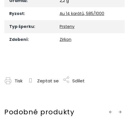
Gramáž
:
2,2 g
Ryzost
:
Au 14 karátů, 585/1000
Typ šperku
:
Prsteny
Zdobení
:
Zirkon
Tisk
Zeptat se
Sdílet
Previous
Next