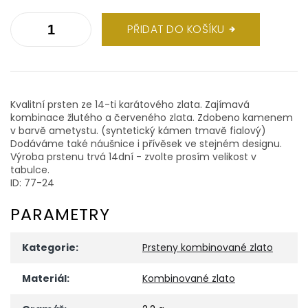
PŘIDAT DO KOŠÍKU
Kvalitní prsten ze 14-ti karátového zlata. Zajímavá
kombinace žlutého a červeného zlata. Zdobeno kamenem
v barvě ametystu. (syntetický kámen tmavě fialový)
Dodáváme také náušnice i přívěsek ve stejném designu.
Výroba prstenu trvá 14dní - zvolte prosím velikost v
tabulce.
ID: 77-24
PARAMETRY
Kategorie
:
Prsteny kombinované zlato
Materiál
:
Kombinované zlato