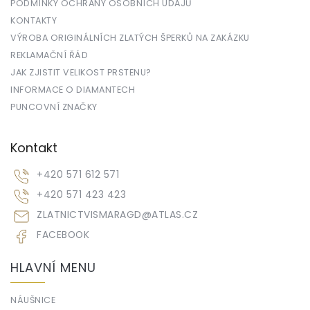
PODMÍNKY OCHRANY OSOBNÍCH ÚDAJŮ
KONTAKTY
VÝROBA ORIGINÁLNÍCH ZLATÝCH ŠPERKŮ NA ZAKÁZKU
REKLAMAČNÍ ŘÁD
JAK ZJISTIT VELIKOST PRSTENU?
INFORMACE O DIAMANTECH
PUNCOVNÍ ZNAČKY
Kontakt
+420 571 612 571
+420 571 423 423
ZLATNICTVISMARAGD
@
ATLAS.CZ
FACEBOOK
HLAVNÍ MENU
NÁUŠNICE