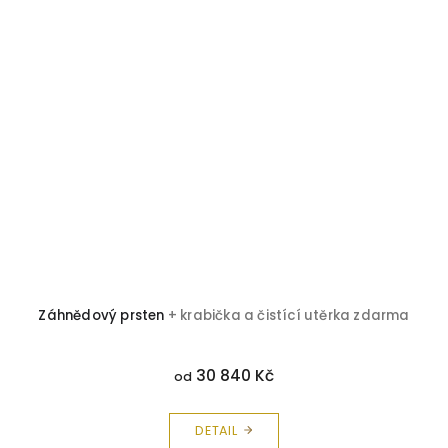
Záhnědový prsten
+ krabička a čistící utěrka zdarma
30 840 Kč
od
DETAIL