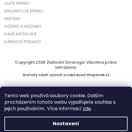
ZLATÉ ŠPERKY
BRILIANTOVÉ ŠPERKY
PRSTENY
HODINY A HODINKY
DALŠÍ KATEGORIE
DÁRKOVÉ POUKAZY
Copyright 2026
Zlatnictví Smaragd
. Všechna práva
vyhrazena.
Grafický návrh vytvořil a nakódoval
Shoptetak.cz
Tento web používá soubory cookie. Dalším
procházením tohoto webu vyjadřujete souhlas s
Vytvořil Shoptet
jejich používáním.. Více informací
zde
.
Nastavení
Podle zákona o evidenci tržeb je prodávající povinen vystavit
kupujícímu účtenku. Zároveň je povinen zaevidovat přijatou