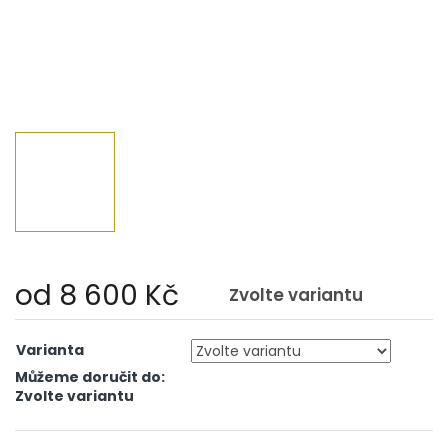
od
8 600 Kč
Zvolte variantu
Měrná
cena:
Varianta
Můžeme doručit do:
Zvolte variantu