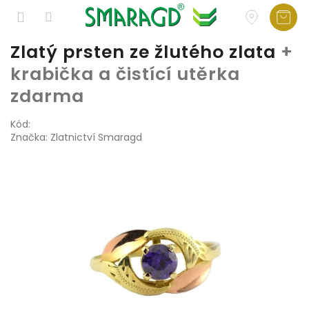
Přejít
Zlatý prsten ze žlutého zlata
+
na
krabička a čistící utěrka
obsah
zdarma
Kód:
Značka:
Zlatnictví Smaragd