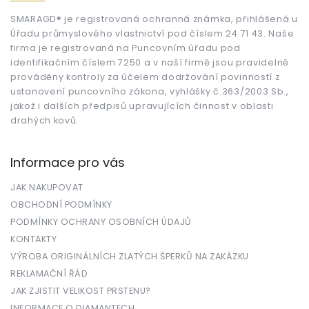
a
t
SMARAGD® je registrovaná ochranná známka, přihlášená u
Úřadu průmyslového vlastnictví pod číslem 24 71 43. Naše
í
firma je registrovaná na Puncovním úřadu pod
identifikačním číslem 7250 a v naší firmě jsou pravidelně
prováděny kontroly za účelem dodržování povinností z
ustanovení puncovního zákona, vyhlášky č.363/2003 Sb.,
jakož i dalších předpisů upravujících činnost v oblasti
drahých kovů.
Informace pro vás
JAK NAKUPOVAT
OBCHODNÍ PODMÍNKY
PODMÍNKY OCHRANY OSOBNÍCH ÚDAJŮ
KONTAKTY
VÝROBA ORIGINÁLNÍCH ZLATÝCH ŠPERKŮ NA ZAKÁZKU
REKLAMAČNÍ ŘÁD
JAK ZJISTIT VELIKOST PRSTENU?
INFORMACE O DIAMANTECH