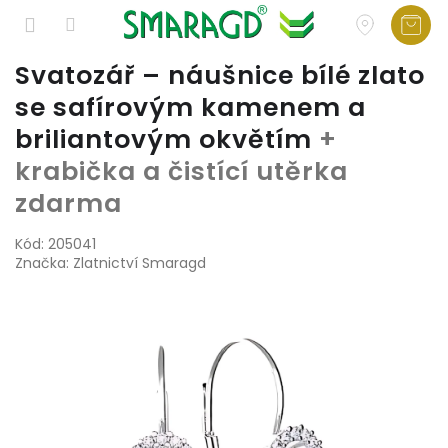
Přejít
Svatozář – náušnice bílé zlato
na
se safírovým kamenem a
obsah
briliantovým okvětím
+
krabička a čistící utěrka
zdarma
Kód:
205041
Značka:
Zlatnictví Smaragd