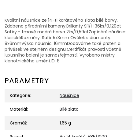
Kvalitní náušnice ze 14-ti karátového zlata bílé barvy.
Zdobeno přírodními kameny:Brilianty SI1/H 36ks/0,120ct
Safíry - tmavě modrá barva 2ks/0,59ctZapínání náušnic:
klasickéRozměry: Safír 5x3mm Oválek s diamanty:
8x6mmVýška náušnic: 16mmDodáváme také prsten a
přívěsek ve stejném designu.Certifikát pravosti včetně
luxusního balení je samozřejmostí. Vyrobeno mistry
klenotnického umění.ID: 8
PARAMETRY
Kategorie
:
Náušnice
Materiál
:
Bílé zlato
Gramáž
:
1,65 g
Ryzost
:
Au 14 karátů, 585/1000