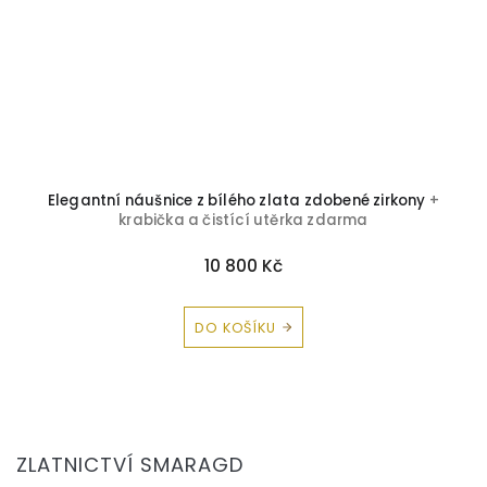
Elegantní náušnice z bílého zlata zdobené zirkony
+
krabička a čistící utěrka zdarma
10 800 Kč
DO KOŠÍKU
Z
á
ZLATNICTVÍ SMARAGD
p