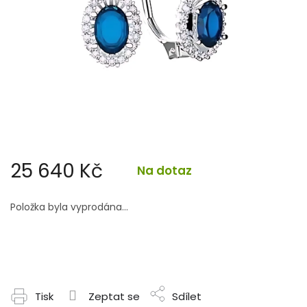
25 640 Kč
Na dotaz
Měrná
cena:
Položka byla vyprodána…
Tisk
Zeptat se
Sdílet