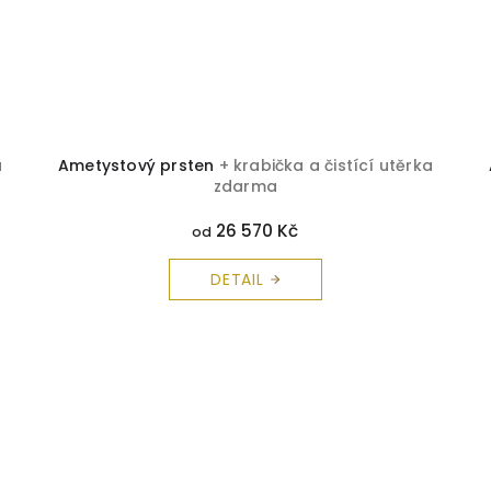
a
Ametystový prsten
+ krabička a čistící utěrka
zdarma
26 570 Kč
od
DETAIL