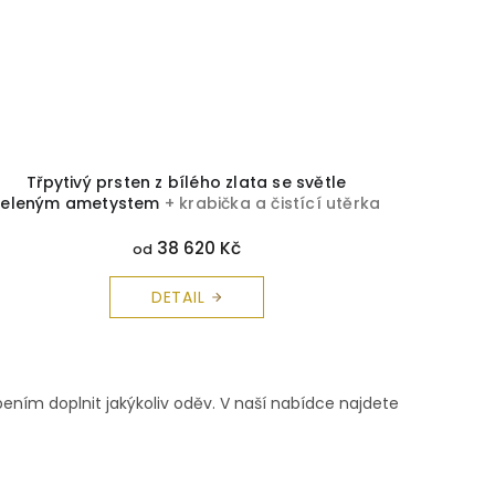
Třpytivý prsten z bílého zlata se světle
zeleným ametystem
+ krabička a čistící utěrka
zdarma
38 620 Kč
od
DETAIL
ením doplnit jakýkoliv oděv. V naší nabídce najdete