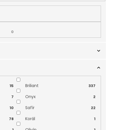
0
Briliant
15
337
Onyx
7
2
Safír
10
22
Korál
78
1
Olivín
1
1