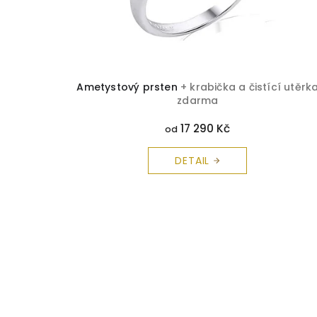
Ametystový prsten
+ krabička a čistící utěrk
zdarma
17 290 Kč
od
DETAIL