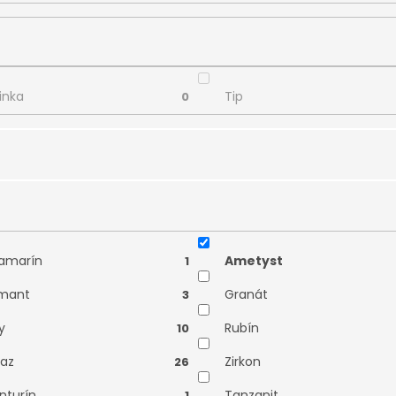
inka
Tip
0
iax
0
amarín
Ametyst
1
mant
Granát
3
y
Rubín
10
az
Zirkon
26
nturín
Tanzanit
1