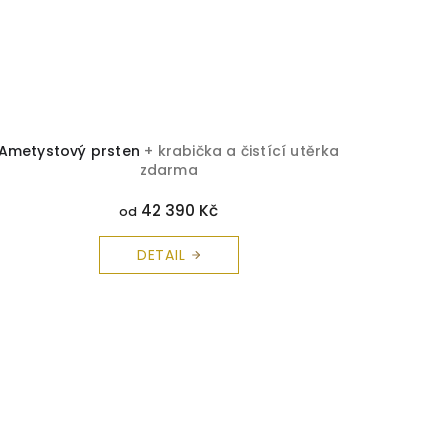
Ametystový prsten
+ krabička a čistící utěrka
zdarma
42 390 Kč
od
DETAIL