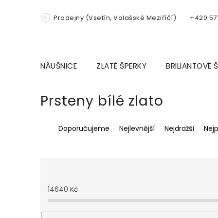
Přejít
na
Prodejny (Vsetín, Valašské Meziříčí)
+420 571
obsah
NÁUŠNICE
ZLATÉ ŠPERKY
BRILIANTOVÉ 
Prsteny bílé zlato
Ř
Doporučujeme
Nejlevnější
Nejdražší
Nej
a
z
e
n
í
p
14640
Kč
r
o