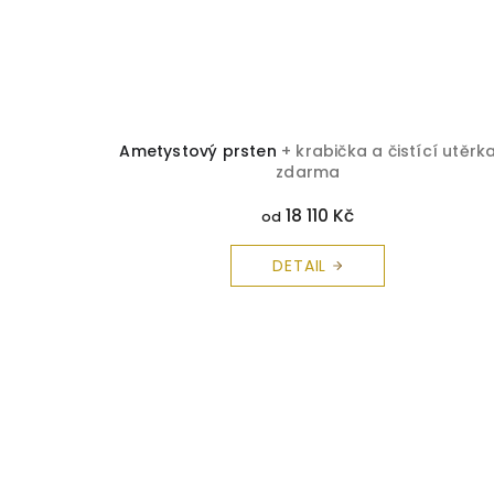
Ametystový prsten
+ krabička a čistící utěrk
zdarma
18 110 Kč
od
DETAIL