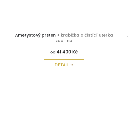
a
Ametystový prsten
+ krabička a čistící utěrka
zdarma
41 400 Kč
od
DETAIL