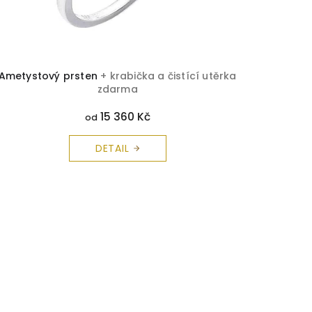
Ametystový prsten
+ krabička a čistící utěrka
zdarma
15 360 Kč
od
DETAIL