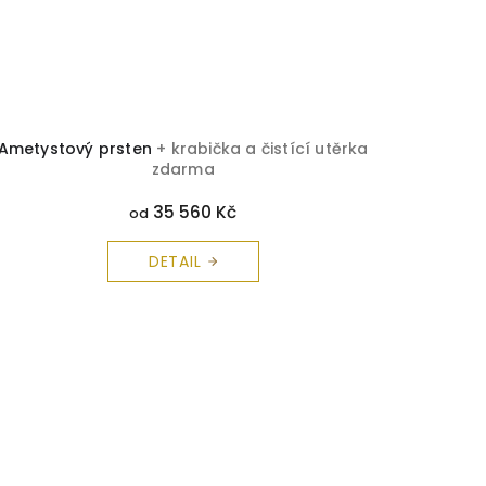
Ametystový prsten
+ krabička a čistící utěrka
zdarma
35 560 Kč
od
DETAIL