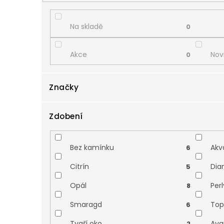
d
u
k
Na skladě
0
t
ů
Akce
Nov
0
Značky
Zdobení
Zlatnictví Smaragd
Zod
15
Bez kamínku
Akv
6
Citrín
Dia
5
Opál
Perl
8
Smaragd
Top
6
Tygří oko
Ava
2