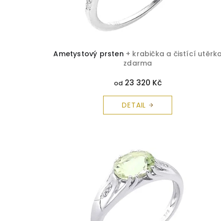
k
t
ů
Ametystový prsten
+ krabička a čistící utěrk
zdarma
23 320 Kč
od
DETAIL