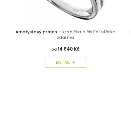
a
Ametystový prsten
+ krabička a čistící utěrka
zdarma
14 640 Kč
od
DETAIL