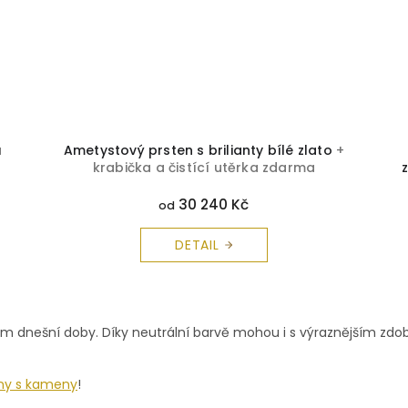
a
Ametystový prsten s brilianty bílé zlato
+
krabička a čistící utěrka zdarma
30 240 Kč
od
DETAIL
O
v
ům dnešní doby. Díky neutrální barvě mohou i s výraznějším zdob
l
á
d
ny s kameny
!
a