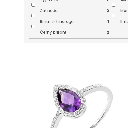
Záhněda
Mor
2
Briliant-Smaragd
Bril
1
Černý briliant
2
V
ý
p
i
s
p
r
o
d
u