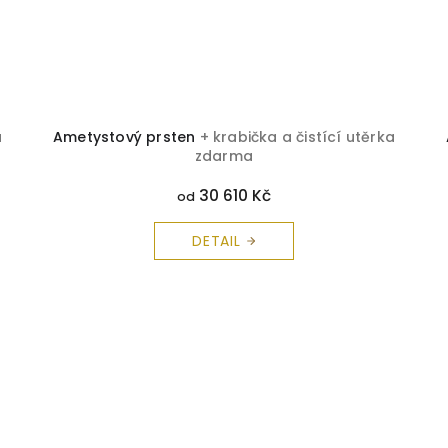
a
Ametystový prsten
+ krabička a čistící utěrka
zdarma
30 610 Kč
od
DETAIL