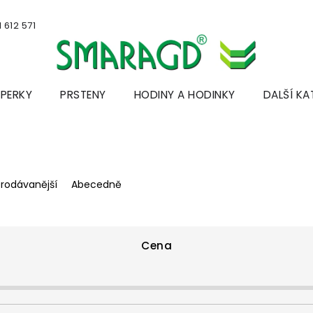
 612 571
ŠPERKY
PRSTENY
HODINY A HODINKY
DALŠÍ KA
prodávanější
Abecedně
Cena