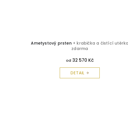
Ametystový prsten
+ krabička a čistící utěrk
zdarma
32 570 Kč
od
DETAIL