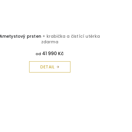
Ametystový prsten
+ krabička a čistící utěrka
zdarma
41 990 Kč
od
DETAIL