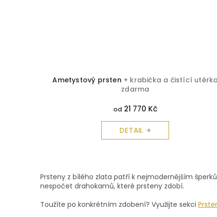
Ametystový prsten
+ krabička a čistící utěrk
zdarma
21 770 Kč
od
DETAIL
Prsteny z bílého zlata patří k nejmodernějším šperk
nespočet drahokamů, které prsteny zdobí.
Toužíte po konkrétním zdobení? Využijte sekci
Prste