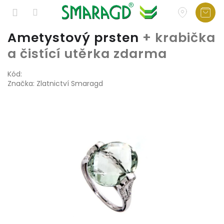
Přejít
Ametystový prsten
+ krabička
na
a čistící utěrka zdarma
obsah
Kód:
Značka:
Zlatnictví Smaragd