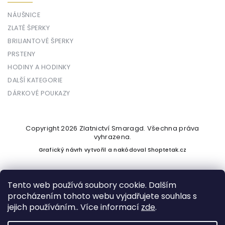
NÁUŠNICE
ZLATÉ ŠPERKY
BRILIANTOVÉ ŠPERKY
PRSTENY
HODINY A HODINKY
DALŠÍ KATEGORIE
DÁRKOVÉ POUKAZY
Copyright 2026
Zlatnictví Smaragd
. Všechna práva
vyhrazena.
Grafický návrh vytvořil a nakódoval
Shoptetak.cz
Tento web používá soubory cookie. Dalším
procházením tohoto webu vyjadřujete souhlas s
Vytvořil Shoptet
jejich používáním.. Více informací
zde
.