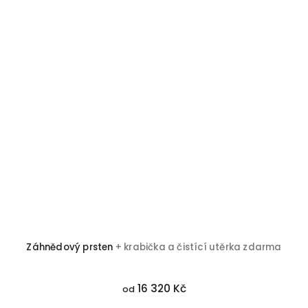
Záhnědový prsten
+ krabička a čistící utěrka zdarma
16 320 Kč
od