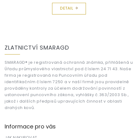
DETAIL
Z
á
ZLATNICTVÍ SMARAGD
p
a
t
SMARAGD® je registrovaná ochranná známka, přihlášená u
Úřadu průmyslového vlastnictví pod číslem 24 71 43. Naše
í
firma je registrovaná na Puncovním úřadu pod
identifikačním číslem 7250 a v naší firmě jsou pravidelně
prováděny kontroly za účelem dodržování povinností z
ustanovení puncovního zákona, vyhlášky č.363/2003 Sb.,
jakož i dalších předpisů upravujících činnost v oblasti
drahých kovů.
Informace pro vás
JAK NAKUPOVAT