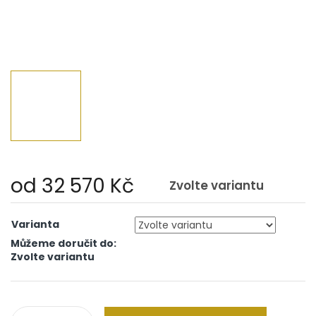
od
32 570 Kč
Zvolte variantu
Měrná
cena:
Varianta
Můžeme doručit do:
Zvolte variantu