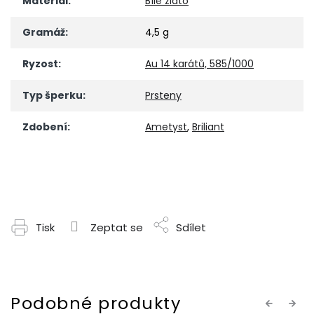
Materiál
:
Bílé zlato
Gramáž
:
4,5 g
Ryzost
:
Au 14 karátů, 585/1000
Typ šperku
:
Prsteny
Zdobení
:
Ametyst
,
Briliant
Tisk
Zeptat se
Sdílet
Previous
Next