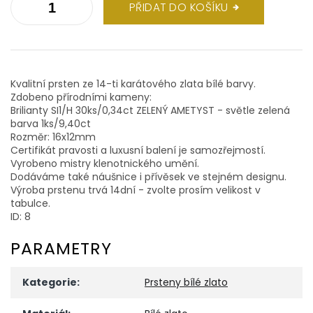
PŘIDAT DO KOŠÍKU
Kvalitní prsten ze 14-ti karátového zlata bílé barvy.
Zdobeno přírodními kameny:
Brilianty SI1/H 30ks/0,34ct ZELENÝ AMETYST - světle zelená
barva 1ks/9,40ct
Rozměr: 16x12mm
Certifikát pravosti a luxusní balení je samozřejmostí.
Vyrobeno mistry klenotnického umění.
Dodáváme také náušnice i přívěsek ve stejném designu.
Výroba prstenu trvá 14dní - zvolte prosím velikost v
tabulce.
ID: 8
PARAMETRY
Kategorie
:
Prsteny bílé zlato