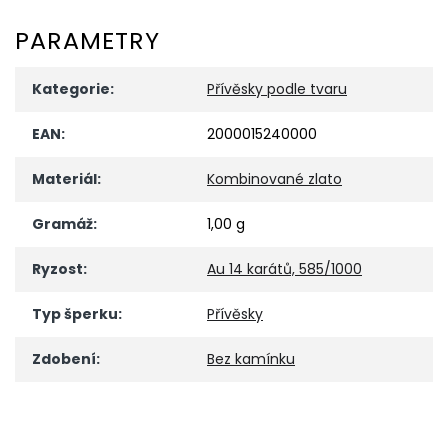
PARAMETRY
Kategorie
:
Přívěsky podle tvaru
EAN
:
2000015240000
Materiál
:
Kombinované zlato
Gramáž
:
1,00 g
Ryzost
:
Au 14 karátů, 585/1000
Typ šperku
:
Přívěsky
Zdobení
:
Bez kamínku