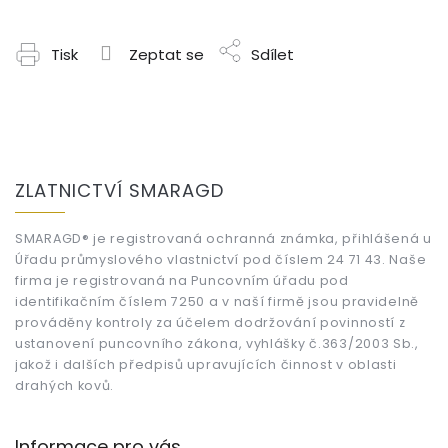
Tisk
Zeptat se
Sdílet
Z
á
ZLATNICTVÍ SMARAGD
p
a
t
SMARAGD® je registrovaná ochranná známka, přihlášená u
Úřadu průmyslového vlastnictví pod číslem 24 71 43. Naše
í
firma je registrovaná na Puncovním úřadu pod
identifikačním číslem 7250 a v naší firmě jsou pravidelně
prováděny kontroly za účelem dodržování povinností z
ustanovení puncovního zákona, vyhlášky č.363/2003 Sb.,
jakož i dalších předpisů upravujících činnost v oblasti
drahých kovů.
Informace pro vás