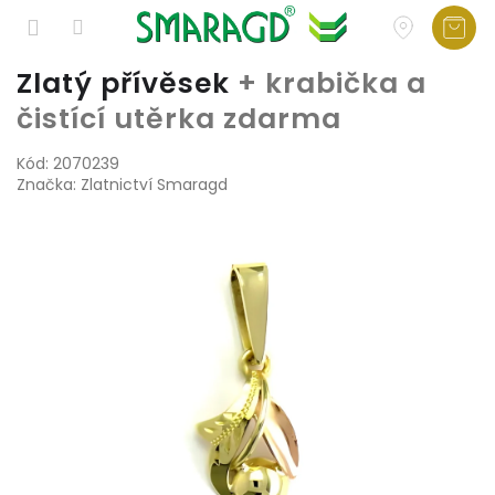
Přejít
Zlatý přívěsek
+ krabička a
na
čistící utěrka zdarma
obsah
Kód:
2070239
Značka:
Zlatnictví Smaragd