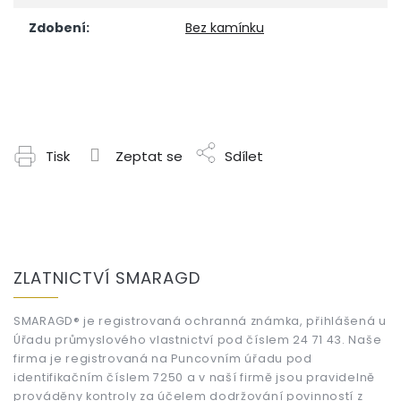
Zdobení
:
Bez kamínku
Tisk
Zeptat se
Sdílet
Z
á
ZLATNICTVÍ SMARAGD
p
a
t
SMARAGD® je registrovaná ochranná známka, přihlášená u
Úřadu průmyslového vlastnictví pod číslem 24 71 43. Naše
í
firma je registrovaná na Puncovním úřadu pod
identifikačním číslem 7250 a v naší firmě jsou pravidelně
prováděny kontroly za účelem dodržování povinností z