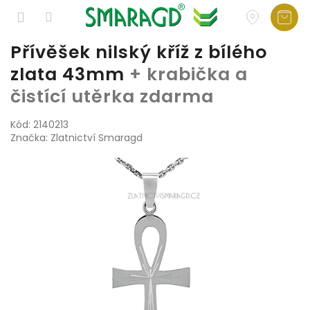
Přejít
Přívěšek nilský kříž z bílého
na
zlata 43mm
+ krabička a
obsah
čistící utěrka zdarma
Kód:
2140213
Značka:
Zlatnictví Smaragd