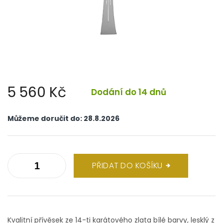
5 560 Kč
Dodání do 14 dnů
Měrná
cena:
Můžeme doručit do:
28.8.2026
PŘIDAT DO KOŠÍKU
Kvalitní přívěsek ze 14-ti karátového zlata bílé barvy, lesklý z