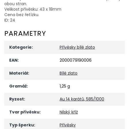
obou stran.
Velikost přívěsku: 43 x 18mm
Cena bez řetízku.
ID: 24
PARAMETRY
Kategorie
:
Přívěsky bílé zlato
EAN
:
2000079190006
Materiál
:
Bílé zlato
Gramáž
:
1,25 g
Ryzost
:
Au 14 karátů, 585/1000
Tvar přívěsku
:
Nilský kříž
Typ šperku
:
Přívěsky