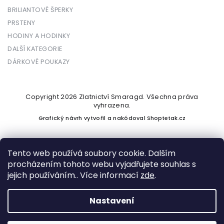
BRILIANTOVÉ ŠPERKY
PRSTENY
HODINY A HODINKY
DALŠÍ KATEGORIE
DÁRKOVÉ POUKAZY
Copyright 2026
Zlatnictví Smaragd
. Všechna práva
vyhrazena.
Grafický návrh vytvořil a nakódoval
Shoptetak.cz
Tento web používá soubory cookie. Dalším
procházením tohoto webu vyjadřujete souhlas s
Vytvořil Shoptet
jejich používáním.. Více informací
zde
.
Nastavení
Podle zákona o evidenci tržeb je prodávající povinen vystavit
kupujícímu účtenku. Zároveň je povinen zaevidovat přijatou
tržbu u správce daně online; v případě technického výpadku