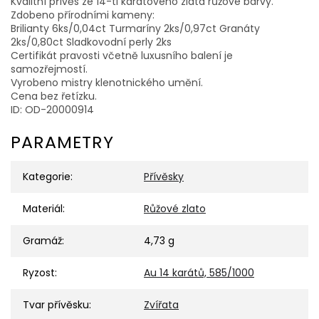
Kvalitní přívěs ze 14-ti karátového zlata růžové barvy.
Zdobeno přírodními kameny:
Brilianty 6ks/0,04ct Turmaríny 2ks/0,97ct Granáty
2ks/0,80ct Sladkovodní perly 2ks
Certifikát pravosti včetně luxusního balení je
samozřejmostí.
Vyrobeno mistry klenotnického umění.
Cena bez řetízku.
ID: OD-20000914
PARAMETRY
Kategorie
:
Přívěsky
Materiál
:
Růžové zlato
Gramáž
:
4,73 g
Ryzost
:
Au 14 karátů, 585/1000
Tvar přívěsku
:
Zvířata