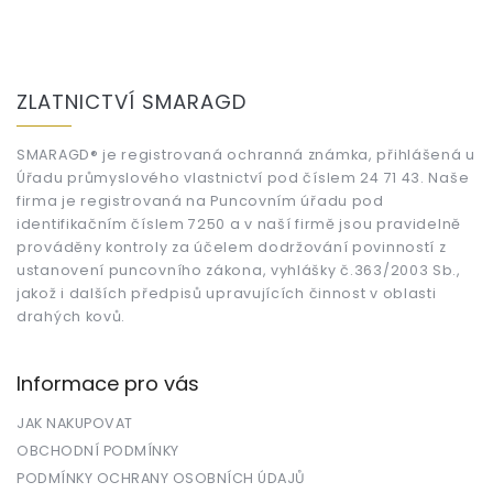
Z
á
ZLATNICTVÍ SMARAGD
p
a
t
SMARAGD® je registrovaná ochranná známka, přihlášená u
Úřadu průmyslového vlastnictví pod číslem 24 71 43. Naše
í
firma je registrovaná na Puncovním úřadu pod
identifikačním číslem 7250 a v naší firmě jsou pravidelně
prováděny kontroly za účelem dodržování povinností z
ustanovení puncovního zákona, vyhlášky č.363/2003 Sb.,
jakož i dalších předpisů upravujících činnost v oblasti
drahých kovů.
Informace pro vás
JAK NAKUPOVAT
OBCHODNÍ PODMÍNKY
PODMÍNKY OCHRANY OSOBNÍCH ÚDAJŮ