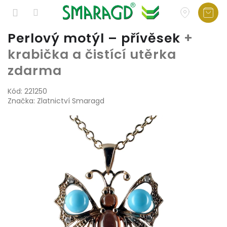
Přejít
Perlový motýl – přívěsek
+
na
krabička a čistící utěrka
obsah
zdarma
Kód:
221250
Značka:
Zlatnictví Smaragd