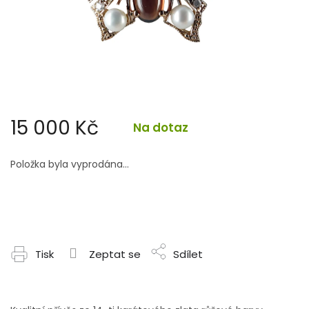
15 000 Kč
Na dotaz
Měrná
cena:
Položka byla vyprodána…
Tisk
Zeptat se
Sdílet